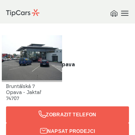
PIA CZ Auto Heller Opava
piamarket.cz
Bruntálská 7
Opava - Jaktař
74707
ZOBRAZIT TELEFON
NAPSAT PRODEJCI