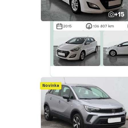
+15
2015
136 807 km
Novinka