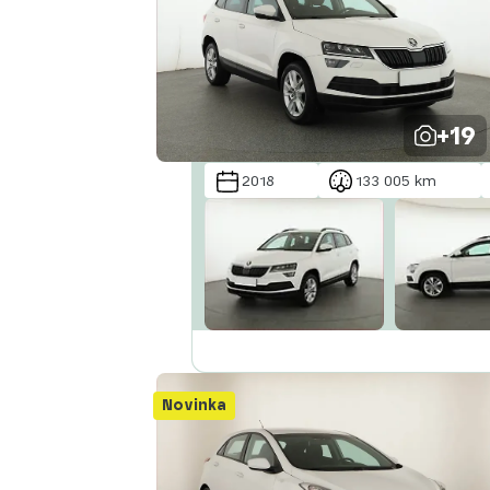
+19
2018
133 005 km
Novinka