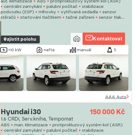
aut. klimatizace
ABS
protiprokluzový systém kol (ASR)
centrální zamykání
palubní počítač
stabilizace
podvozku (ESP)
mlhovky
vyhřívaná sedadla
senzor
stěračů
startování tlačítkem
tažné zařízení
senzor tlaku
v pneumatikách
USB
vyhřívané přední sklo
zámek řadící
páky
Kontaktovat
zjistit polohu
110 kW
nafta
manuál
5
AAA Auto
Hyundai i30
150 000 Kč
1.6 CRDi, Serv.kniha, Tempomat
ABS
man. klimatizace
protiprokluzový systém kol (ASR)
centrální zamykání
palubní počítač
stabilizace