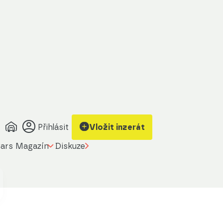
Přihlásit
Vložit inzerát
ars Magazín
Diskuze