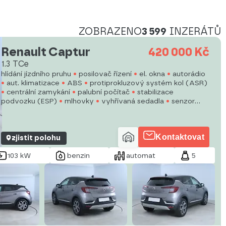
ZOBRAZENO
3 599
INZERÁTŮ
Renault Captur
420 000 Kč
1.3 TCe
hlídání jízdního pruhu
posilovač řízení
el. okna
autorádio
aut. klimatizace
ABS
protiprokluzový systém kol (ASR)
centrální zamykání
palubní počítač
stabilizace
podvozku (ESP)
mlhovky
vyhřívaná sedadla
senzor
stěračů
startování tlačítkem
senzor tlaku v pneumatikách
Kontaktovat
zjistit polohu
103 kW
benzin
automat
5