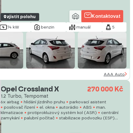
okna
autorádio
manuální převodovka
Kontaktovat
zjistit polohu
74 kW
benzin
manuál
5
AAA Auto
Opel Crossland X
270 000 Kč
1.2 Turbo, Tempomat
6x airbag
hlídání jízdního pruhu
parkovací asistent
posilovač řízení
el. okna
autorádio
ABS
man.
klimatizace
protiprokluzový systém kol (ASR)
centrální
zamykání
palubní počítač
stabilizace podvozku (ESP)
senzor stěračů
startování tlačítkem
senzor tlaku v
pneumatikách