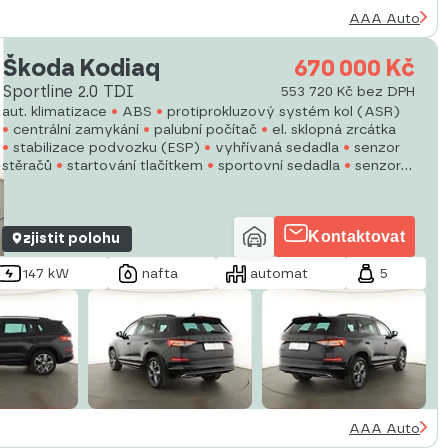
AAA Auto
Škoda Kodiaq
670 000 Kč
Sportline 2.0 TDI
553 720 Kč bez DPH
aut. klimatizace
ABS
protiprokluzový systém kol (ASR)
centrální zamykání
palubní počítač
el. sklopná zrcátka
stabilizace podvozku (ESP)
vyhřívaná sedadla
senzor
stěračů
startování tlačítkem
sportovní sedadla
senzor
tlaku v pneumatikách
el. seřiditelná sedadla
vyhřívané
přední sklo
vyhřívaný volant
Kontaktovat
zjistit polohu
147 kW
nafta
automat
5
AAA Auto