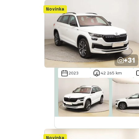
Novinka
+31
2023
42 265 km
Novinka