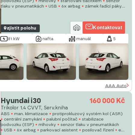
podvozku (ESP)
mlhovky
startování tlačítkem
senzor
tlaku v pneumatikách
USB
6x airbag
zámek řadící páky
parkovací asistent
posilovač řízení
el. okna
Kontaktovat
zjistit polohu
81 kW
nafta
manuál
5
AAA Auto
Hyundai i30
160 000 Kč
Trikolor 1.4 CVVT, Serv.kniha
ABS
man. klimatizace
protiprokluzový systém kol (ASR)
centrální zamykání
palubní počítač
stabilizace
podvozku (ESP)
mlhovky
senzor tlaku v pneumatikách
USB
6x airbag
parkovací asistent
posilovač řízení
el.