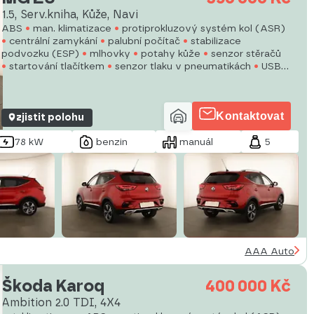
1.5, Serv.kniha, Kůže, Navi
ABS
man. klimatizace
protiprokluzový systém kol (ASR)
centrální zamykání
palubní počítač
stabilizace
podvozku (ESP)
mlhovky
potahy kůže
senzor stěračů
startování tlačítkem
senzor tlaku v pneumatikách
USB
6x airbag
parkovací asistent
posilovač řízení
Kontaktovat
zjistit polohu
78 kW
benzin
manuál
5
AAA Auto
Škoda Karoq
400 000 Kč
Ambition 2.0 TDI, 4X4