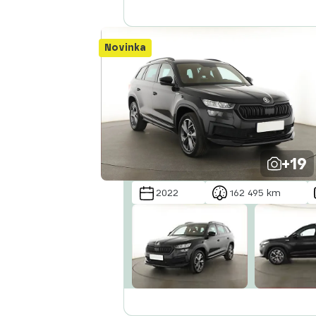
Abecedně od A do Z
Abecedně od Z do A
Novinka
+19
2022
162 495 km