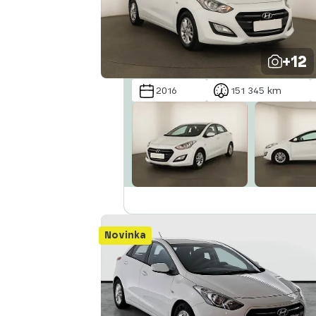
+12
2016
151 345 km
Novinka