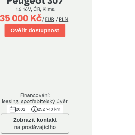
Peugeot 307
1.6 16V, ČR, Klima
35 000 Kč
/
EUR
/
PLN
Ověřit dostupnost
Financování:
leasing, spotřebitelský úvěr
2002
252 740 km
Zobrazit kontakt
na prodávajícího