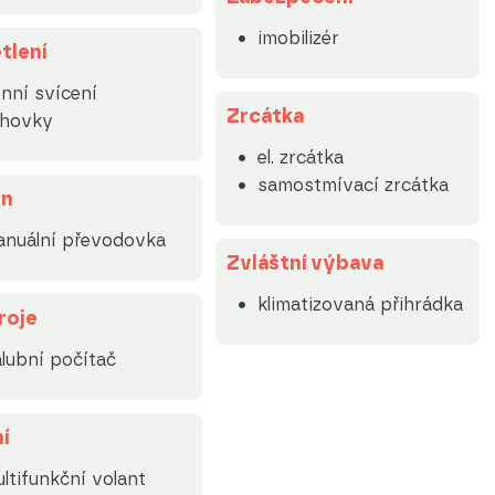
imobilizér
tlení
nní svícení
Zrcátka
lhovky
el. zrcátka
samostmívací zrcátka
on
nuální převodovka
Zvláštní výbava
klimatizovaná přihrádka
roje
lubní počítač
í
ltifunkční volant