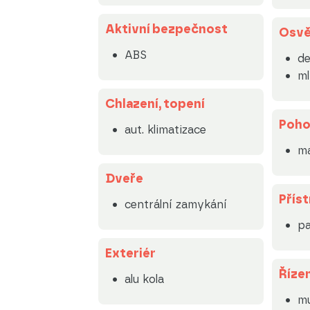
Aktivní bezpečnost
Osvě
ABS
de
m
Chlazení, topení
Poh
aut. klimatizace
ma
Dveře
Příst
centrální zamykání
pa
Exteriér
Řízen
alu kola
mu