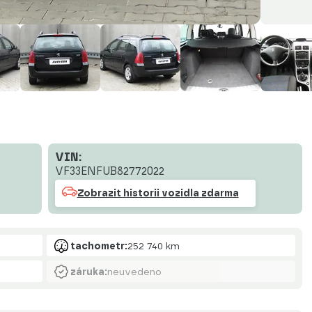
VIN:
VF33ENFUB82772022
Zobrazit historii vozidla zdarma
tachometr:
252 740 km
záruka:
neuvedeno