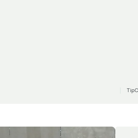
Peugeot 307
Zo
35 000 Kč
n
lima
TipC