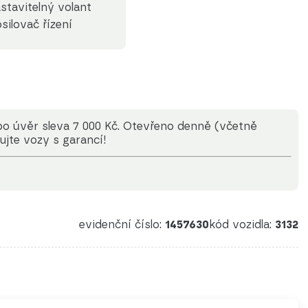
stavitelný volant
silovač řízení
ebo úvěr sleva 7 000 Kč. Otevřeno denně (včetně
ujte vozy s garancí!
evidenční číslo:
1457630
kód vozidla:
3132