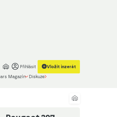
brazit kontakt
Upravit filtr
a prodávajícího
Přihlásit
Vložit inzerát
ars Magazín
Diskuze