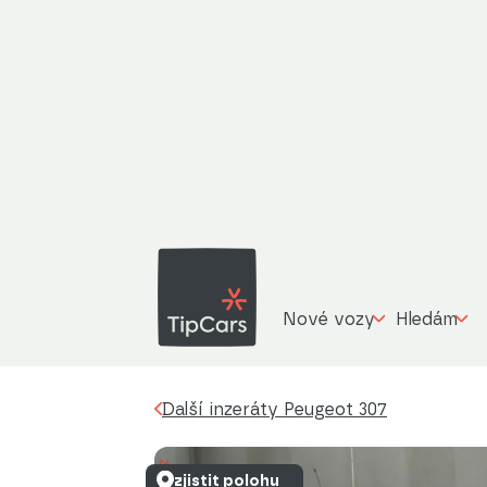
Další inzeráty
Peugeot 307
1.6 16V, ČR, K
Nové vozy
Hledám
Další inzeráty Peugeot 307
zjistit polohu