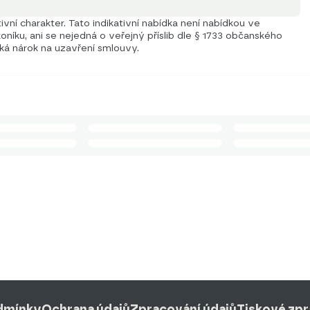
vní charakter. Tato indikativní nabídka není nabídkou ve
níku, ani se nejedná o veřejný příslib dle § 1733 občanského
iká nárok na uzavření smlouvy.
dmínky
Ochrana údajů
Zpracování údajů
Tiskové zp