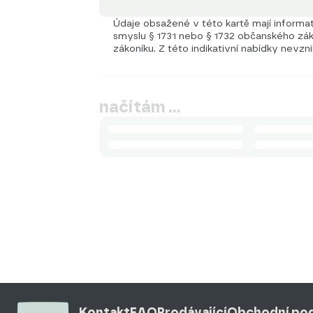
Údaje obsažené v této kartě mají informati
smyslu § 1731 nebo § 1732 občanského záko
zákoníku. Z této indikativní nabídky nevzn
načítám …
Kontakt
FAQ
Prodávající
Obchodní po