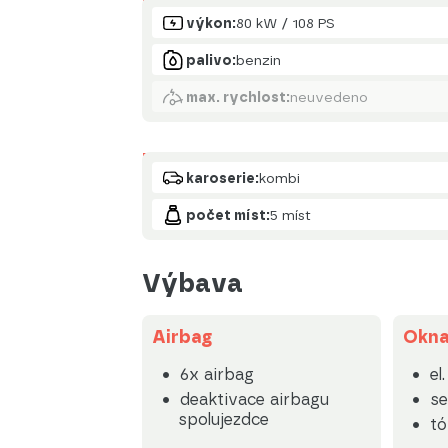
Motor
výkon:
80 kW / 108 PS
palivo:
benzin
max. rychlost:
neuvedeno
Karoserie
karoserie:
kombi
počet míst:
5 míst
Výbava
Airbag
Okn
6x airbag
el
deaktivace airbagu
se
spolujezdce
tó