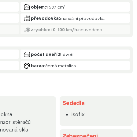
objem:
1 587 cm³
převodovka:
manuální převodovka
zrychlení 0-100 km/h:
neuvedeno
počet dveří:
5 dveří
barva:
černá metalíza
a
Sedadla
. okna
isofix
nzor stěračů
novaná skla
Zabezpečení