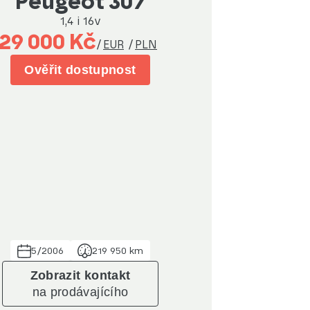
Peugeot 307
1,4 i 16v
29 000 Kč
/
EUR
/
PLN
Ověřit dostupnost
5/2006
219 950 km
Zobrazit kontakt
na prodávajícího