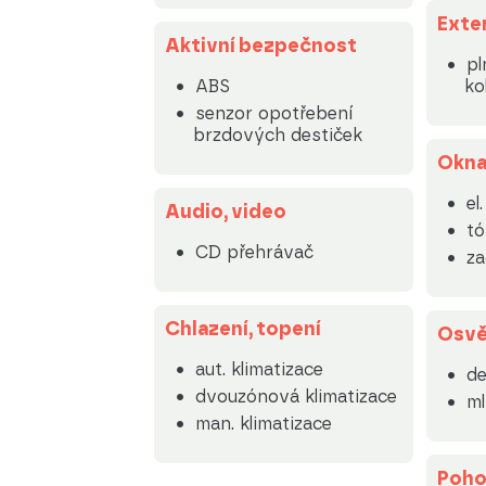
Exte
Aktivní bezpečnost
pl
ABS
ko
senzor opotřebení
brzdových destiček
Okn
el
Audio, video
tó
CD přehrávač
za
Chlazení, topení
Osvě
aut. klimatizace
de
dvouzónová klimatizace
m
man. klimatizace
Poh