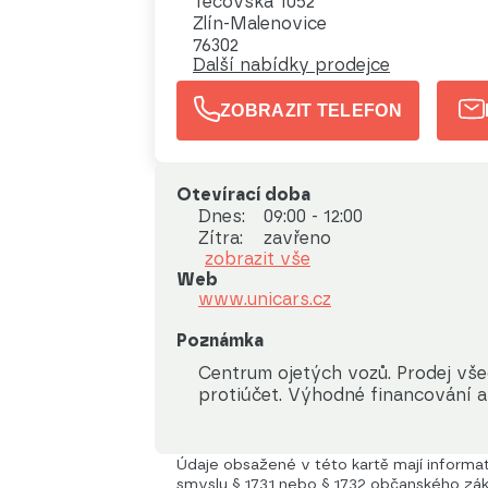
Tečovská 1052
Zlín-Malenovice
76302
Další nabídky prodejce
ZOBRAZIT TELEFON
Otevírací doba
Dnes:
09:00 - 12:00
Zítra:
zavřeno
zobrazit vše
Web
www.unicars.cz
Poznámka
Centrum ojetých vozů. Prodej vše
protiúčet. Výhodné financování a 
Údaje obsažené v této kartě mají informati
smyslu § 1731 nebo § 1732 občanského záko