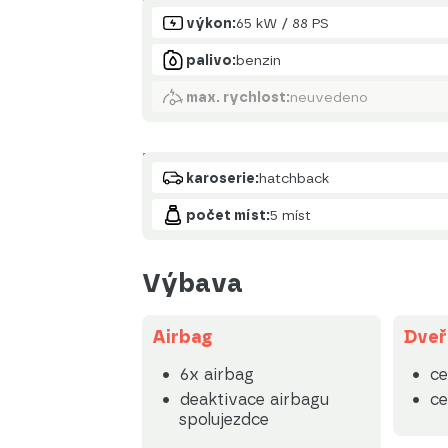
Motor
výkon:
65 kW / 88 PS
palivo:
benzin
max. rychlost:
neuvedeno
Karoserie
karoserie:
hatchback
počet míst:
5 míst
Výbava
Airbag
Dveř
6x airbag
ce
deaktivace airbagu
ce
spolujezdce