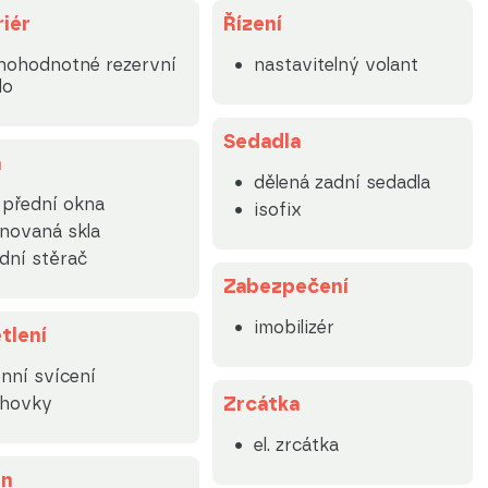
riér
Řízení
nohodnotné rezervní
nastavitelný volant
lo
Sedadla
a
dělená zadní sedadla
. přední okna
isofix
novaná skla
dní stěrač
Zabezpečení
imobilizér
tlení
nní svícení
Zrcátka
lhovky
el. zrcátka
on