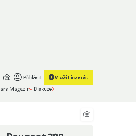
brazit kontakt
Upravit filtr
a prodávajícího
Přihlásit
Vložit inzerát
ars Magazín
Diskuze