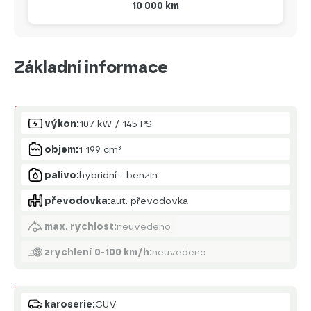
10 000 km
Základní informace
Motor
výkon:
107 kW / 145 PS
objem:
1 199 cm³
palivo:
hybridní - benzin
převodovka:
aut. převodovka
max. rychlost:
neuvedeno
zrychlení 0-100 km/h:
neuvedeno
Karoserie
karoserie:
CUV