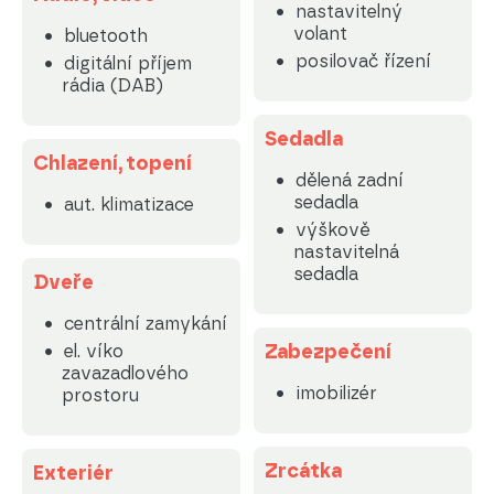
nastavitelný
volant
bluetooth
posilovač řízení
digitální příjem
rádia (DAB)
Sedadla
Chlazení, topení
dělená zadní
sedadla
aut. klimatizace
výškově
nastavitelná
sedadla
Dveře
centrální zamykání
Zabezpečení
el. víko
zavazadlového
imobilizér
prostoru
Zrcátka
Exteriér