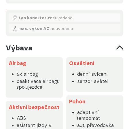
Nabíjení
typ konektoru:
neuvedeno
max. výkon AC:
neuvedeno
Výbava
Airbag
Osvětlení
6x airbag
denní svícení
deaktivace airbagu
senzor světel
spolujezdce
Pohon
Aktivní bezpečnost
adaptivní
ABS
tempomat
asistent jízdy v
aut. převodovka