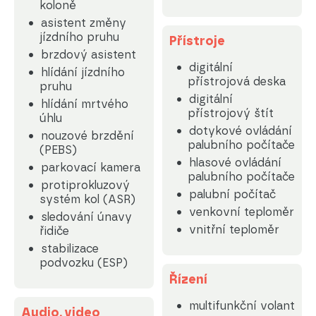
koloně
asistent změny
jízdního pruhu
Přístroje
brzdový asistent
digitální
hlídání jízdního
přístrojová deska
pruhu
digitální
hlídání mrtvého
přístrojový štít
úhlu
dotykové ovládání
nouzové brzdění
palubního počítače
(PEBS)
hlasové ovládání
parkovací kamera
palubního počítače
protiprokluzový
palubní počítač
systém kol (ASR)
venkovní teploměr
sledování únavy
vnitřní teploměr
řidiče
stabilizace
podvozku (ESP)
Řízení
multifunkční volant
Audio, video