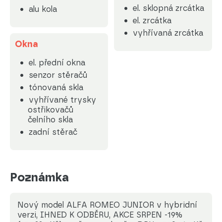
el. sklopná zrcátka
alu kola
el. zrcátka
vyhřívaná zrcátka
Okna
el. přední okna
senzor stěračů
tónovaná skla
vyhřívané trysky
ostřikovačů
čelního skla
zadní stěrač
Poznámka
Nový model ALFA ROMEO JUNIOR v hybridní
verzi, IHNED K ODBĚRU, AKCE SRPEN -19%