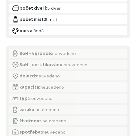
počet dveří:
5 dveří
počet míst:
5 míst
barva:
šedá
Akumulátor
SoH - výrobce:
neuvedeno
SoH - certifikováno:
neuvedeno
dojezd:
neuvedeno
kapacita:
neuvedeno
typ:
neuvedeno
záruka:
neuvedeno
životnost:
neuvedeno
spotřeba:
neuvedeno