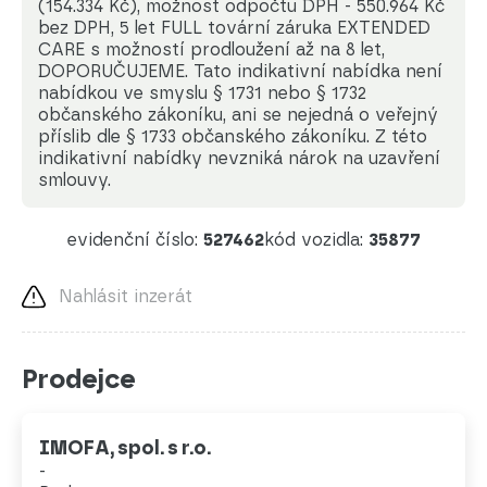
(154.334 Kč), možnost odpočtu DPH - 550.964 Kč
bez DPH, 5 let FULL tovární záruka EXTENDED
CARE s možností prodloužení až na 8 let,
DOPORUČUJEME. Tato indikativní nabídka není
nabídkou ve smyslu § 1731 nebo § 1732
občanského zákoníku, ani se nejedná o veřejný
příslib dle § 1733 občanského zákoníku. Z této
indikativní nabídky nevzniká nárok na uzavření
smlouvy.
evidenční číslo:
527462
kód vozidla:
35877
Nahlásit inzerát
Prodejce
IMOFA, spol. s r.o.
-