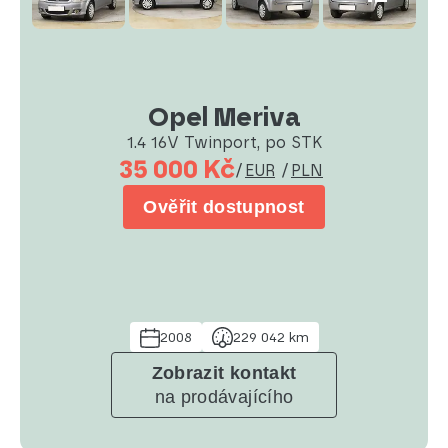
Opel Meriva
1.4 16V Twinport, po STK
35 000 Kč
/
EUR
/
PLN
Ověřit dostupnost
2008
229 042 km
Zobrazit kontakt
na prodávajícího