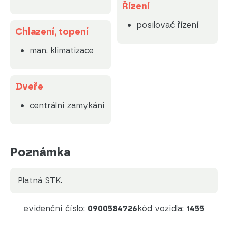
Řízení
posilovač řízení
Chlazení, topení
man. klimatizace
Dveře
centrální zamykání
Poznámka
platná STK.
evidenční číslo:
0900584726
kód vozidla:
1455