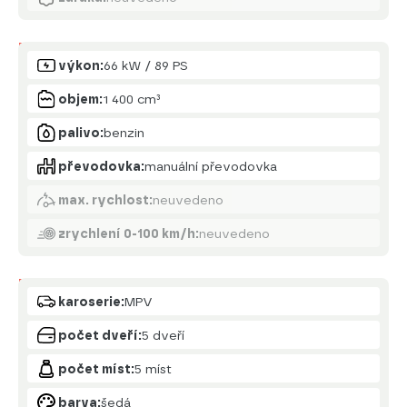
Motor
výkon:
66 kW / 89 PS
objem:
1 400 cm³
palivo:
benzin
převodovka:
manuální převodovka
max. rychlost:
neuvedeno
zrychlení 0-100 km/h:
neuvedeno
Karoserie
karoserie:
MPV
počet dveří:
5 dveří
počet míst:
5 míst
barva:
šedá