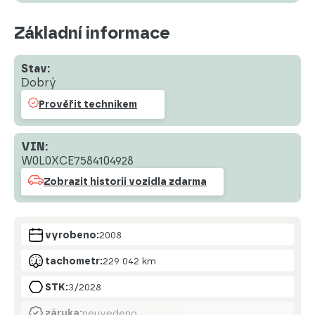
Základní informace
Stav:
Dobrý
Prověřit technikem
VIN:
W0L0XCE7584104928
Zobrazit historii vozidla zdarma
vyrobeno:
2008
tachometr:
229 042 km
STK:
3/2028
záruka:
neuvedeno