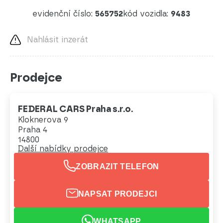
evidenční číslo:
565752
kód vozidla:
9483
Nahlásit inzerát
Prodejce
FEDERAL CARS Praha s.r.o.
Kloknerova 9
Praha 4
14800
Další nabídky prodejce
ZOBRAZIT TELEFON
NAPSAT PRODEJCI
WHATSAPP