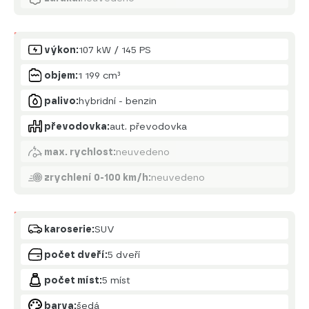
Motor
výkon:
107 kW / 145 PS
objem:
1 199 cm³
palivo:
hybridní - benzin
převodovka:
aut. převodovka
max. rychlost:
neuvedeno
zrychlení 0-100 km/h:
neuvedeno
Karoserie
karoserie:
SUV
počet dveří:
5 dveří
počet míst:
5 míst
barva:
šedá