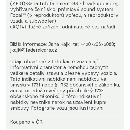
(YB01)-Sada Infotainment GS - head-up displej,
vyhřívané čelní sklo, prémiový sound systém
Focal ® (5 reproduktorů vpředu, 4 reproduktory
vzadu a subwoofer)
(AQ14)-Tažné zařízení, odnímatelné bez nářadí
Bližší informace: Jana Kajkl. tel: +420720875080;
jkajkl@federalcars.cz
Údaje obsažené v této kartě vozu mají
informativní charakter a nemohou zachytit
veškeré detaily stavu a přesné výbavy vozidla.
Tato indikativní nabídka není nabídkou ve
smyslu § 1731 nebo § 1732 občanského zákoníku,
ani se nejedná o veřejný příslib dle § 1733
občanského zákoníku. Z této indikativní
nabídky nevzniká nárok na uzavření kupní
smlouvy. Fotografie vozu jsou ilustrativní.
koupeno v ČR.