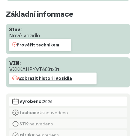
Základní informace
Stav:
Nové vozidlo
Prověřit technikem
VIN:
VXKKAHPY9T6031231
Zobrazit historii vozidla
vyrobeno:
2026
tachometr:
neuvedeno
STK:
neuvedeno
záruka:
neuvedeno