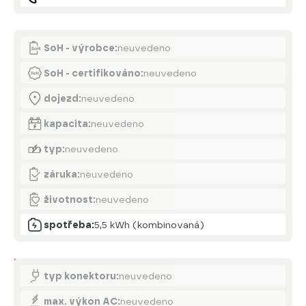
Akumulátor
SoH - výrobce:
neuvedeno
SoH - certifikováno:
neuvedeno
dojezd:
neuvedeno
kapacita:
neuvedeno
typ:
neuvedeno
záruka:
neuvedeno
životnost:
neuvedeno
spotřeba:
5,5 kWh (kombinovaná)
Nabíjení
typ konektoru:
neuvedeno
max. výkon AC:
neuvedeno