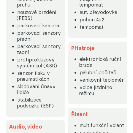
pruhu
tempomat
nouzové brzdění
aut. převodovka
(PEBS)
pohon 4x2
parkovací kamera
tempomat
parkovací senzory
přední
parkovací senzory
Přístroje
zadní
elektronická ruční
protiprokluzový
brzda
systém kol (ASR)
palubní počítač
senzor tlaku v
pneumatikách
venkovní teploměr
sledování únavy
volba jízdního
řidiče
režimu
stabilizace
podvozku (ESP)
Řízení
multifunkční volant
Audio, video
nastavitelný