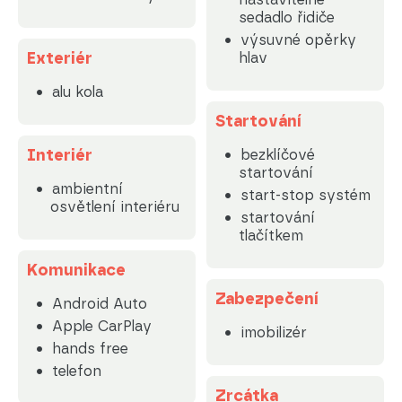
sedadlo řidiče
výsuvné opěrky
Exteriér
hlav
alu kola
Startování
Interiér
bezklíčové
startování
ambientní
start-stop systém
osvětlení interiéru
startování
tlačítkem
Komunikace
Zabezpečení
Android Auto
Apple CarPlay
imobilizér
hands free
telefon
Zrcátka