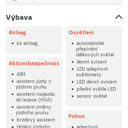
Výbava
Airbag
Osvětlení
6x airbag
automatické
přepínání
dálkových světel
denní svícení
Aktivní bezpečnost
LED adaptivní
ABS
světlomety
asistent jízdy v
LED denní svícení
jízdním pruhu
přední světla LED
asistent rozjezdu
senzor světel
do kopce (HSA)
asistent změny
jízdního pruhu
Pohon
brzdový asistent
hlídání jízdního
adaptivní