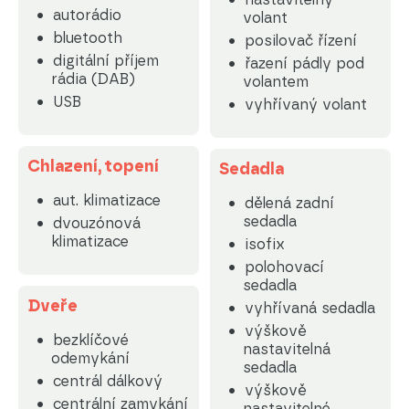
autorádio
volant
bluetooth
posilovač řízení
digitální příjem
řazení pádly pod
rádia (DAB)
volantem
USB
vyhřívaný volant
Chlazení, topení
Sedadla
aut. klimatizace
dělená zadní
sedadla
dvouzónová
klimatizace
isofix
polohovací
sedadla
Dveře
vyhřívaná sedadla
výškově
bezklíčové
nastavitelná
odemykání
sedadla
centrál dálkový
výškově
centrální zamykání
nastavitelné