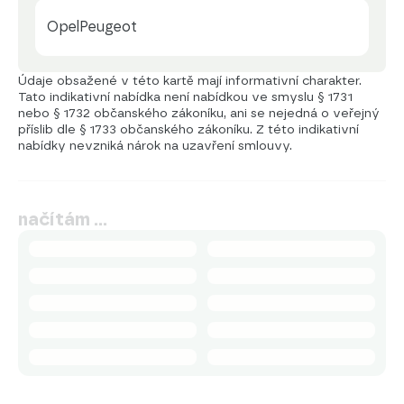
Opel
Peugeot
Údaje obsažené v této kartě mají informativní charakter.
Tato indikativní nabídka není nabídkou ve smyslu § 1731
nebo § 1732 občanského zákoníku, ani se nejedná o veřejný
příslib dle § 1733 občanského zákoníku. Z této indikativní
nabídky nevzniká nárok na uzavření smlouvy.
načítám …