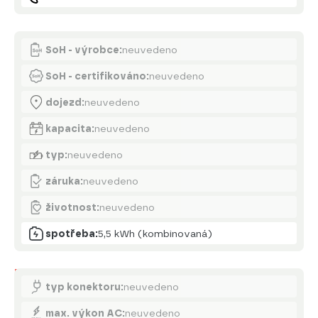
Akumulátor
SoH - výrobce:
neuvedeno
SoH - certifikováno:
neuvedeno
dojezd:
neuvedeno
kapacita:
neuvedeno
typ:
neuvedeno
záruka:
neuvedeno
životnost:
neuvedeno
spotřeba:
5,5 kWh (kombinovaná)
Nabíjení
typ konektoru:
neuvedeno
max. výkon AC:
neuvedeno