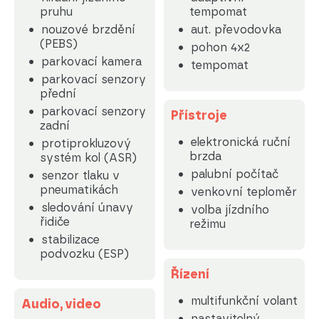
pruhu
tempomat
nouzové brzdění
aut. převodovka
(PEBS)
pohon 4x2
parkovací kamera
tempomat
parkovací senzory
přední
parkovací senzory
Přístroje
zadní
elektronická ruční
protiprokluzový
brzda
systém kol (ASR)
palubní počítač
senzor tlaku v
pneumatikách
venkovní teploměr
sledování únavy
volba jízdního
řidiče
režimu
stabilizace
podvozku (ESP)
Řízení
multifunkční volant
Audio, video
nastavitelný