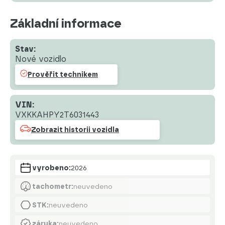
Základní informace
Stav:
Nové vozidlo
Prověřit technikem
VIN:
VXKKAHPY2T6031443
Zobrazit historii vozidla
vyrobeno:
2026
tachometr:
neuvedeno
STK:
neuvedeno
záruka:
neuvedeno