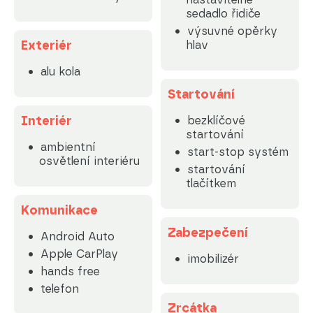
sedadlo řidiče
výsuvné opěrky
Exteriér
hlav
alu kola
Startování
Interiér
bezklíčové
startování
ambientní
start-stop systém
osvětlení interiéru
startování
tlačítkem
Komunikace
Zabezpečení
Android Auto
Apple CarPlay
imobilizér
hands free
telefon
Zrcátka