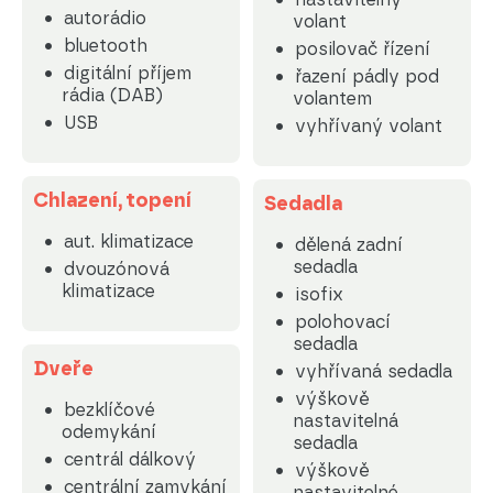
autorádio
volant
bluetooth
posilovač řízení
digitální příjem
řazení pádly pod
rádia (DAB)
volantem
USB
vyhřívaný volant
Chlazení, topení
Sedadla
aut. klimatizace
dělená zadní
sedadla
dvouzónová
klimatizace
isofix
polohovací
sedadla
Dveře
vyhřívaná sedadla
výškově
bezklíčové
nastavitelná
odemykání
sedadla
centrál dálkový
výškově
centrální zamykání
nastavitelné