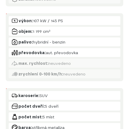
Motor
výkon:
107 kW / 145 PS
objem:
1 199 cm³
palivo:
hybridní - benzin
převodovka:
aut. převodovka
max. rychlost:
neuvedeno
zrychlení 0-100 km/h:
neuvedeno
Karoserie
karoserie:
SUV
počet dveří:
5 dveří
počet míst:
5 míst
barva:
stříbrná metalíza