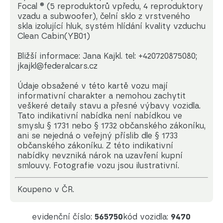
Focal ® (5 reproduktorů vpředu, 4 reproduktory
vzadu a subwoofer), čelní sklo z vrstveného
skla izolující hluk, systém hlídání kvality vzduchu
Clean Cabin(YB01)
Bližší informace: Jana Kajkl. tel: +420720875080;
jkajkl@federalcars.cz
Údaje obsažené v této kartě vozu mají
informativní charakter a nemohou zachytit
veškeré detaily stavu a přesné výbavy vozidla.
Tato indikativní nabídka není nabídkou ve
smyslu § 1731 nebo § 1732 občanského zákoníku,
ani se nejedná o veřejný příslib dle § 1733
občanského zákoníku. Z této indikativní
nabídky nevzniká nárok na uzavření kupní
smlouvy. Fotografie vozu jsou ilustrativní.
koupeno v ČR.
evidenční číslo:
565750
kód vozidla:
9470