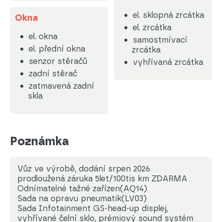
el. sklopná zrcátka
Okna
el. zrcátka
el. okna
samostmívací
el. přední okna
zrcátka
senzor stěračů
vyhřívaná zrcátka
zadní stěrač
zatmavená zadní
skla
Poznámka
Vůz ve výrobě, dodání srpen 2026
prodloužená záruka 5let/100tis km ZDARMA
Odnímatelné tažné zařízen(AQ14)
Sada na opravu pneumatik(LV03)
Sada Infotainment GS-head-up displej,
vyhřívané čelní sklo, prémiový sound systém