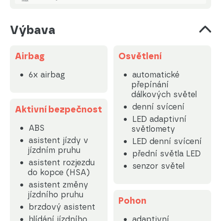
Výbava
Airbag
Osvětlení
6x airbag
automatické
přepínání
dálkových světel
denní svícení
Aktivní bezpečnost
LED adaptivní
ABS
světlomety
asistent jízdy v
LED denní svícení
jízdním pruhu
přední světla LED
asistent rozjezdu
senzor světel
do kopce (HSA)
asistent změny
jízdního pruhu
Pohon
brzdový asistent
hlídání jízdního
adaptivní