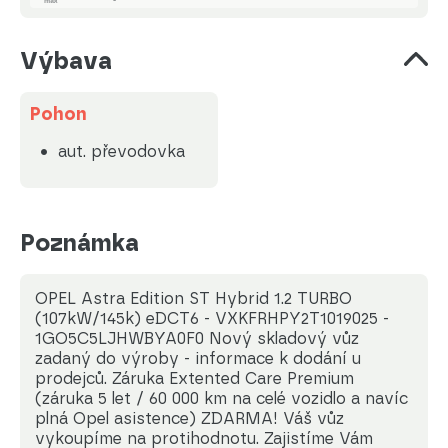
Výbava
Pohon
aut. převodovka
Poznámka
OPEL Astra Edition ST Hybrid 1.2 TURBO
(107kW/145k) eDCT6 - VXKFRHPY2T1019025 -
1GO5C5LJHWBYA0F0 Nový skladový vůz
zadaný do výroby - informace k dodání u
prodejců. Záruka Extented Care Premium
(záruka 5 let / 60 000 km na celé vozidlo a navíc
plná Opel asistence) ZDARMA! Váš vůz
vykoupíme na protihodnotu. Zajistíme Vám