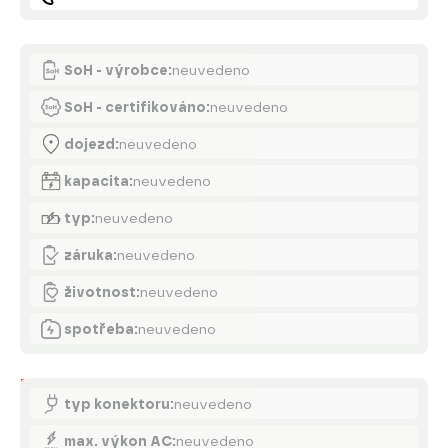
Akumulátor
SoH - výrobce:
neuvedeno
SoH - certifikováno:
neuvedeno
dojezd:
neuvedeno
kapacita:
neuvedeno
typ:
neuvedeno
záruka:
neuvedeno
životnost:
neuvedeno
spotřeba:
neuvedeno
Nabíjení
typ konektoru:
neuvedeno
max. výkon AC:
neuvedeno