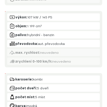
Motor
výkon:
107 kW / 145 PS
objem:
1 199 cm³
palivo:
hybridní - benzin
převodovka:
aut. převodovka
max. rychlost:
neuvedeno
zrychlení 0-100 km/h:
neuvedeno
Karoserie
karoserie:
kombi
počet dveří:
5 dveří
počet míst:
5 míst
barva:
modrá