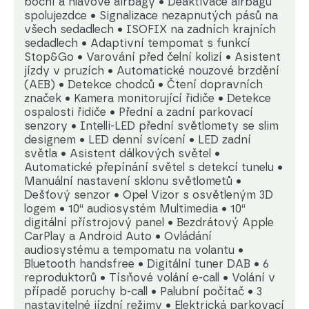
boční a hlavové airbagy • Deaktivace airbagu
spolujezdce • Signalizace nezapnutých pásů na
všech sedadlech • ISOFIX na zadních krajních
sedadlech • Adaptivní tempomat s funkcí
Stop&Go • Varování před čelní kolizí • Asistent
jízdy v pruzích • Automatické nouzové brzdění
(AEB) • Detekce chodců • Čtení dopravních
značek • Kamera monitorující řidiče • Detekce
ospalosti řidiče • Přední a zadní parkovací
senzory • Intelli-LED přední světlomety se slim
designem • LED denní svícení • LED zadní
světla • Asistent dálkových světel •
Automatické přepínání světel s detekcí tunelu •
Manuální nastavení sklonu světlometů •
Dešťový senzor • Opel Vizor s osvětleným 3D
logem • 10“ audiosystém Multimedia • 10“
digitální přístrojový panel • Bezdrátový Apple
CarPlay a Android Auto • Ovládání
audiosystému a tempomatu na volantu •
Bluetooth handsfree • Digitální tuner DAB • 6
reproduktorů • Tísňové volání e-call • Volání v
případě poruchy b-call • Palubní počítač • 3
nastavitelné jízdní režimy • Elektrická parkovací