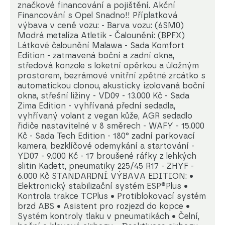
značkové financování a pojištění. Akční
Financování s Opel Snadno!! Příplatková
výbava v ceně vozu: - Barva vozu: (6SM0)
Modrá metalíza Atletik - Čalounění: (BPFX)
Látkové čalounění Malawa - Sada Komfort
Edition - zatmavená boční a zadní okna,
středová konzole s loketní opěrkou a úložným
prostorem, bezrámové vnitřní zpětné zrcátko s
automatickou clonou, akusticky izolovaná boční
okna, střešní ližiny - VD09 - 13.000 Kč - Sada
Zima Edition - vyhřívaná přední sedadla,
vyhřívaný volant z vegan kůže, AGR sedadlo
řidiče nastavitelné v 8 směrech - WAFY - 15.000
Kč - Sada Tech Edition - 180° zadní parkovací
kamera, bezklíčové odemykání a startování -
YD07 - 9.000 Kč - 17 broušené ráfky z lehkých
slitin Kadett, pneumatiky 225/45 R17 - ZHYF -
6.000 Kč STANDARDNÍ VÝBAVA EDITION: •
Elektronický stabilizační systém ESP®Plus •
Kontrola trakce TCPlus • Protiblokovací systém
brzd ABS • Asistent pro rozjezd do kopce •
Systém kontroly tlaku v pneumatikách • Čelní,