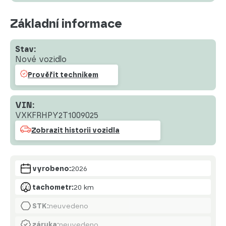
Základní informace
Stav:
Nové vozidlo
Prověřit technikem
VIN:
VXKFRHPY2T1009025
Zobrazit historii vozidla
vyrobeno:
2026
tachometr:
20 km
STK:
neuvedeno
záruka:
neuvedeno