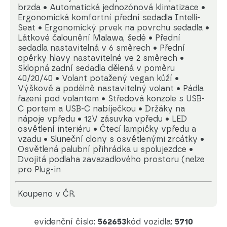
brzda • Automatická jednozónová klimatizace •
Ergonomická komfortní přední sedadla Intelli-
Seat • Ergonomický prvek na povrchu sedadla •
Látkové čalounění Malawa, šedé • Přední
sedadla nastavitelná v 6 směrech • Přední
opěrky hlavy nastavitelné ve 2 směrech •
Sklopná zadní sedadla dělená v poměru
40/20/40 • Volant potažený vegan kůží •
Výškově a podélně nastavitelný volant • Pádla
řazení pod volantem • Středová konzole s USB-
C portem a USB-C nabíječkou • Držáky na
nápoje vpředu • 12V zásuvka vpředu • LED
osvětlení interiéru • Čtecí lampičky vpředu a
vzadu • Sluneční clony s osvětlenými zrcátky •
Osvětlená palubní přihrádka u spolujezdce •
Dvojitá podlaha zavazadlového prostoru (nelze
pro Plug-in
koupeno v ČR.
evidenční číslo:
562653
kód vozidla:
5710