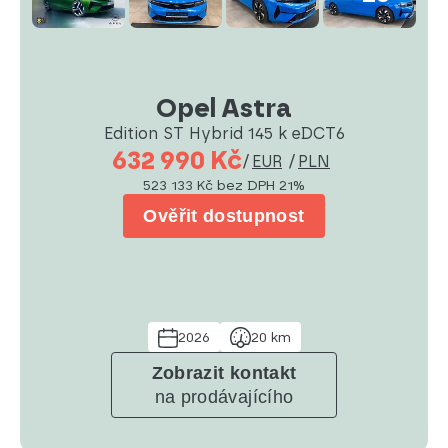
Opel Astra
Edition ST Hybrid 145 k eDCT6
632 990 Kč
/
EUR
/
PLN
523 133 Kč
bez DPH 21%
Ověřit dostupnost
2026
20 km
Zobrazit kontakt
na prodávajícího