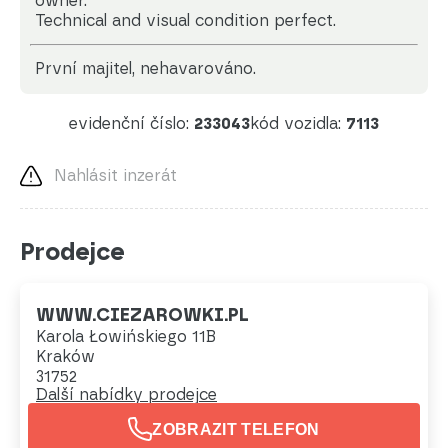
owner.
Technical and visual condition perfect.
první majitel, nehavarováno.
evidenční číslo:
233043
kód vozidla:
7113
Nahlásit inzerát
Prodejce
WWW.CIEZAROWKI.PL
Karola Łowińskiego 11B
Kraków
31752
Další nabídky prodejce
ZOBRAZIT TELEFON