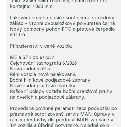
1min. Výška háku 1.000 mm, rozteč rolen pro
kontejner 1.060 mm.
Lakování nového nosiče kontejnerů epoxidový
základ + vrchní dvousložkový polyuretan černá.
Nový pomocný pohon PTO a pístové čerpadlo
60 litrů.
Příslušenství v ceně vozidla:
ME a STK do 6/2027
Cejchování tachografu 6/2028
Nová zadní světla
Rám vozidla nově nalakovaný.
Boční hliníkové podjezdové zábrany
Nové zadní plastové blatníky
Reflexní polepy vozidla boční oranžové pruhy
na dveřích a podjezdové zábrany.
Provedena povinná parametrizace podvozku po
přestavbě autorizovaný servis MAN, úpravy v
rámci přestavby dle předpisů MAN, zapsané v
TP vozidla a úředně potvrzené. Nejedná se o