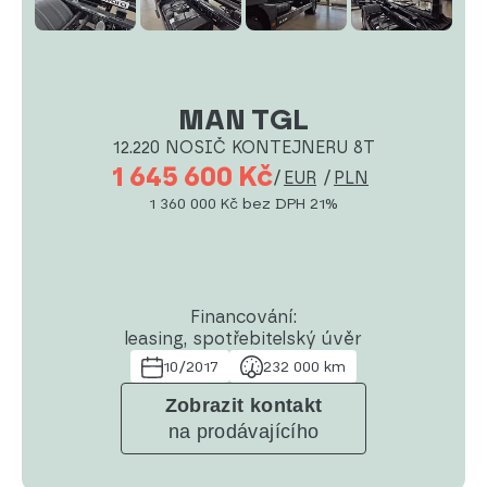
MAN TGL
12.220 NOSIČ KONTEJNERU 8T
1 645 600 Kč
/
EUR
/
PLN
1 360 000 Kč
bez DPH 21%
Financování:
leasing, spotřebitelský úvěr
10/2017
232 000 km
Zobrazit kontakt
na prodávajícího