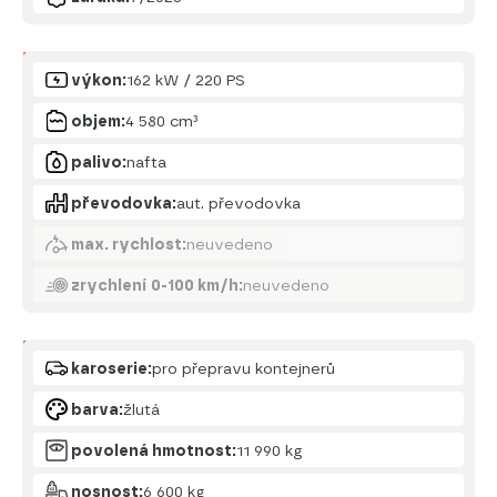
Motor
výkon:
162 kW / 220 PS
objem:
4 580 cm³
palivo:
nafta
převodovka:
aut. převodovka
max. rychlost:
neuvedeno
zrychlení 0-100 km/h:
neuvedeno
Karoserie
karoserie:
pro přepravu kontejnerů
barva:
žlutá
povolená hmotnost:
11 990 kg
nosnost:
6 600 kg