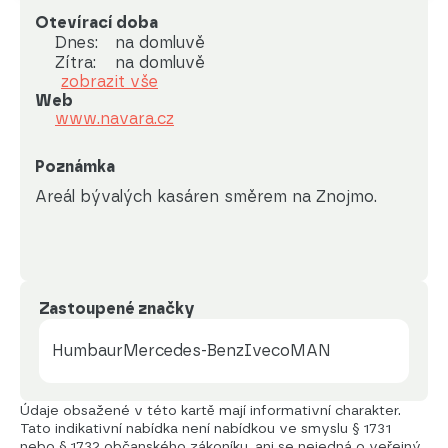
Otevírací doba
Dnes:
na domluvě
Zítra:
na domluvě
zobrazit vše
Web
www.navara.cz
Poznámka
Areál bývalých kasáren směrem na Znojmo.
Zastoupené značky
Humbaur
Mercedes-Benz
Iveco
MAN
Údaje obsažené v této kartě mají informativní charakter.
Tato indikativní nabídka není nabídkou ve smyslu § 1731
nebo § 1732 občanského zákoníku, ani se nejedná o veřejný