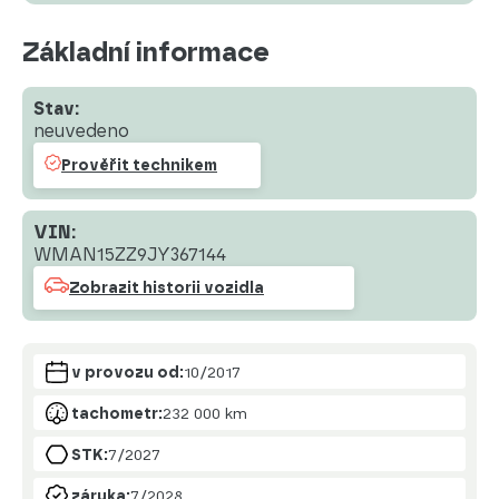
Základní informace
Stav:
neuvedeno
Prověřit technikem
VIN:
WMAN15ZZ9JY367144
Zobrazit historii vozidla
v provozu od:
10/2017
tachometr:
232 000 km
STK:
7/2027
záruka:
7/2028