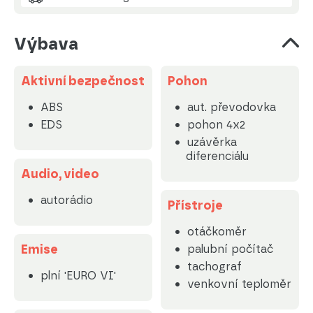
Výbava
Aktivní bezpečnost
Pohon
ABS
aut. převodovka
EDS
pohon 4x2
uzávěrka
diferenciálu
Audio, video
autorádio
Přístroje
otáčkoměr
Emise
palubní počítač
tachograf
plní 'EURO VI'
venkovní teploměr