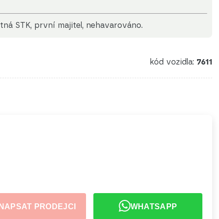
latná STK, první majitel, nehavarováno.
kód vozidla:
7611
NAPSAT PRODEJCI
WHATSAPP