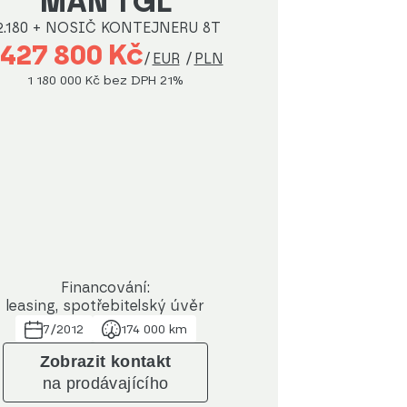
MAN TGL
2.180 + NOSIČ KONTEJNERU 8T
 427 800 Kč
/
EUR
/
PLN
1 180 000 Kč
bez DPH 21%
Financování:
leasing, spotřebitelský úvěr
7/2012
174 000 km
Zobrazit kontakt
na prodávajícího