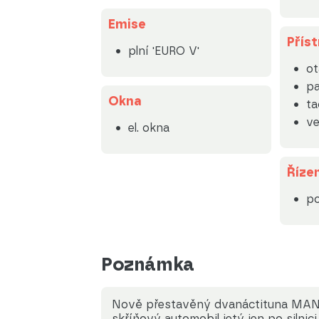
Emise
Příst
plní 'EURO V'
o
pa
Okna
ta
ve
el. okna
Řízen
po
Poznámka
Nově přestavěný dvanáctituna MAN 
skříňový automobil jetý jen po silnici.