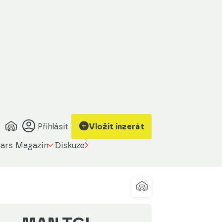
Zobrazit kontakt
Upravit filtr
na prodávajícího
Přihlásit
Vložit inzerát
ars Magazín
Diskuze