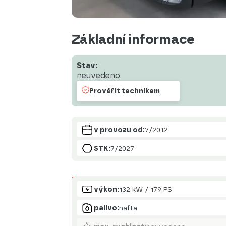
Základní informace
Stav:
neuvedeno
Prověřit technikem
v provozu od:
7/2012
STK:
7/2027
Motor
výkon:
132 kW / 179 PS
palivo:
nafta