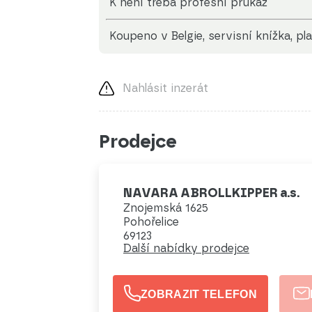
K není třeba profesní průkaz
koupeno v Belgie, servisní knížka, p
Nahlásit inzerát
Prodejce
NAVARA ABROLLKIPPER a.s.
Znojemská 1625
Pohořelice
69123
Další nabídky prodejce
ZOBRAZIT TELEFON