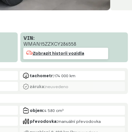
VIN:
WMAN15ZZXCY286558
Zobrazit historii vozidla
tachometr:
174 000 km
záruka:
neuvedeno
objem:
4 580 cm³
převodovka:
manuální převodovka