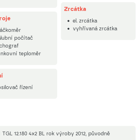
Zrcátka
roje
el. zrcátka
vyhřívaná zrcátka
táčkoměr
lubní počítač
chograf
nkovní teploměr
í
silovač řízení
TGL 12.180 4x2 BL rok výroby 2012, původně