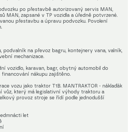
odvozku po přestavbě autorizovaný servis MAN,
sů MAN, zapsané v TP vozidla a úředně potvrzené.
ovanou přestavbu a úpravu podvozku. Povolení
.
, podvalník na převoz bagru, kontejnery vana, valník,
avební mechanizace.
í vozidlo, karavan, bagr, obytný automobil do
financování nákupu zajištěno.
trace vozu jako traktor T1B. MANTRAKTOR - náklaďák
í vůz, který má legislativní výhody traktoru a
lkový provoz stroje se řídí podle jednodušší
sedmnácti let
ě
ní