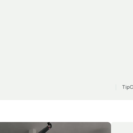
GL
1 427 800 Kč
možnost odpočtu DPH
 KONTEJNERU 8T
TipC