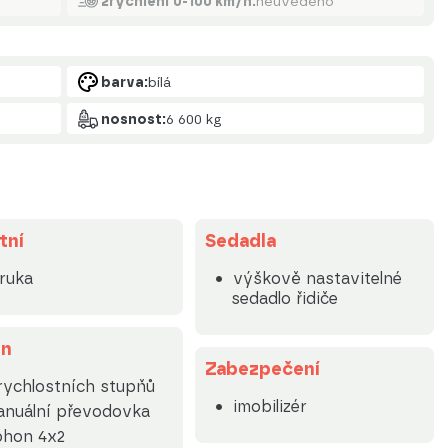
zrychlení 0-100 km/h:
neuvedeno
barva:
bílá
nosnost:
6 600 kg
tní
Sedadla
ruka
výškově nastavitelné
sedadlo řidiče
on
Zabezpečení
rychlostních stupňů
imobilizér
nuální převodovka
ohon 4x2