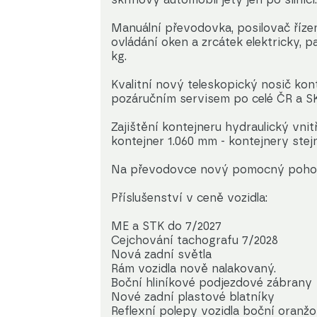
Manuální převodovka, posilovač řízení
ovládání oken a zrcátek elektricky, p
kg.
Kvalitní nový teleskopický nosič kon
pozáručním servisem po celé ČR a SK
Zajištění kontejneru hydraulický vni
kontejner 1.060 mm - kontejnery stej
Na převodovce nový pomocný pohon 
Příslušenství v ceně vozidla:
ME a STK do 7/2027
Cejchování tachografu 7/2028
Nová zadní světla
Rám vozidla nově nalakovaný.
Boční hliníkové podjezdové zábrany
Nové zadní plastové blatníky
Reflexní polepy vozidla boční oranž