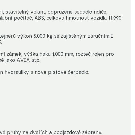
, stavitelný volant, odpružené sedadlo řidiče,
alubní počítač, ABS, celková hmotnost vozidla 11.990
tejnerů výkon 8.000 kg se zajištěným záručním I
.
třní zámek, výška háku 1.000 mm, rozteč rolen pro
né jako AVIA atp.
hydrauliky a nové pístové čerpadlo.
ové pruhy na dveřích a podjezdové zábrany.