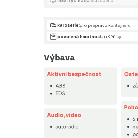
max. rychlost:
neuvedeno
Karoserie
karoserie:
pro přepravu kontejnerů
povolená hmotnost:
11 990 kg
Výbava
Aktivní bezpečnost
Osta
ABS
zá
EDS
Poh
Audio, video
6 
autorádio
ma
p