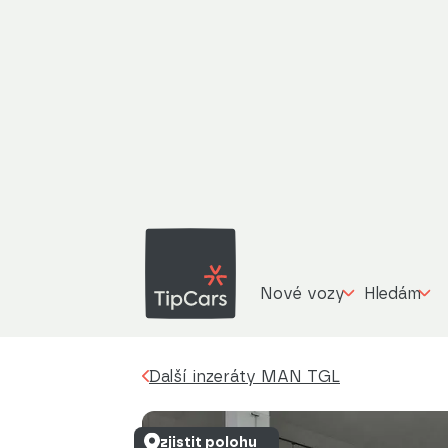
MAN T
Další inzeráty
MAN TGL
12.180 + NOSIČ
Nové vozy
Hledám
Další inzeráty MAN TGL
zjistit polohu