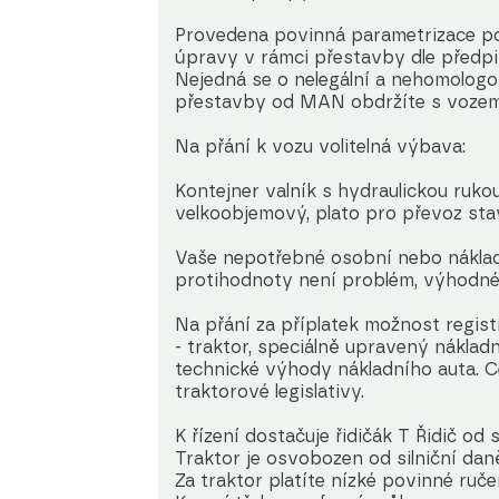
Provedena povinná parametrizace p
úpravy v rámci přestavby dle předpi
Nejedná se o nelegální a nehomolog
přestavby od MAN obdržíte s vozem
Na přání k vozu volitelná výbava:
Kontejner valník s hydraulickou rukou
velkoobjemový, plato pro převoz st
Vaše nepotřebné osobní nebo nákladn
protihodnoty není problém, výhodné 
Na přání za příplatek možnost regis
- traktor, speciálně upravený nákladn
technické výhody nákladního auta. Ce
traktorové legislativy.
K řízení dostačuje řidičák T Řidič od 
Traktor je osvobozen od silniční dan
Za traktor platíte nízké povinné ruče