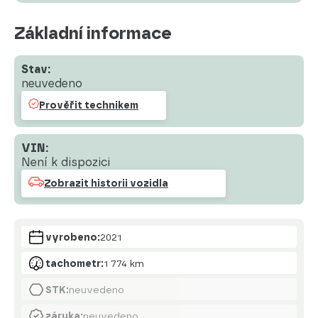
Základní informace
Stav:
neuvedeno
Prověřit technikem
VIN:
Není k dispozici
Zobrazit historii vozidla
vyrobeno:
2021
tachometr:
1 774 km
STK:
neuvedeno
záruka:
neuvedeno