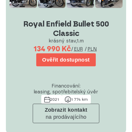
Royal Enfield Bullet 500
Classic
krásný stav,1.m
134 990 Kč
/
EUR
/
PLN
Ověřit dostupnost
Financování:
leasing, spotřebitelský úvěr
2021
1 774 km
Zobrazit kontakt
na prodávajícího