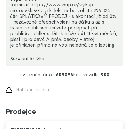
formulář https://www.wup.cz/vykup-
motocyklu-a-ctyrkolek , nebo volejte 776 024
884 SPLÁTKOVÝ PRODEJ - s akontací již od 0%
- nezávazné předschválení na dálku a až s
vaším souhlasem můžete podepsat při
prohlídce, délka splátek může být 10-84 měsíců,
platí i pro osvč A práv. osoby = stroj
je přihlášen přímo na vás, nejedná se o leasing
servisní knížka.
evidenční číslo:
609096
kód vozidla:
900
Nahlásit inzerát
Prodejce