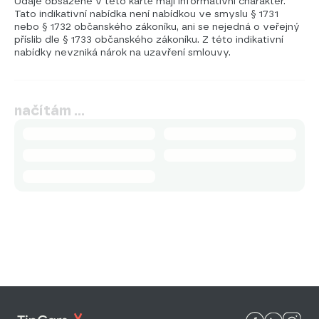
Údaje obsažené v této kartě mají informativní charakter.
Tato indikativní nabídka není nabídkou ve smyslu § 1731
nebo § 1732 občanského zákoníku, ani se nejedná o veřejný
příslib dle § 1733 občanského zákoníku. Z této indikativní
nabídky nevzniká nárok na uzavření smlouvy.
načítám …