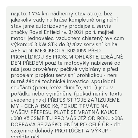
najeto: 1 774 km nádherný stav stroje, bez
jakékoliv vady na kráse kompletně originální
stav jsme autorizovaný prodejce a servis
značky Royal Enfield rv. 3/2021 po 1. majiteli
motor: jednoválec, vzduchem chlazený 499 ccm
výkon: 20,3 kW STK do 3/2027 servisní kniha
ABS VIN: ME3CKECT5LK020059 PŘED
PROHLÍDKOU SE PROSÍM OHLAŠTE, IDEÁLNĚ
DEN PŘEDEM použité motocykly nabízené od
nás jsou prověřeny, pečlivě vybírány a před
prodejem projdou servisní prohlídkou - není
nutná žádná technická investice, spotřební
součásti (pneu, řetěz, tlumiče, atd...) jsou v
pořádku nebo vyměněny, (pokud není v textu
uvedeno jinak) PŘEPIS STROJE ZAŘIZUJEME
MY - CENA 1500 Kč, POKUD TRVÁTE NA
VAŠEM PŘEPISU, PLATÍ SE VRATNÁ KAUCE
5000 Kč JSME TU PRO VÁS JIŽ OD ROKU 2008
DOPRAVA SE ZAŠKOLENÍM PO CELÉ ČR - dle
vzájemné dohody PROTIÚČET A VÝKUP -
vyplňte náš