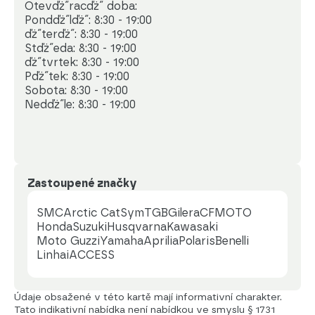
Otevďż˝racďż˝ doba:

Pondďż˝lďż˝: 8:30 - 19:00

ďż˝terďż˝: 8:30 - 19:00

Stďż˝eda: 8:30 - 19:00

ďż˝tvrtek: 8:30 - 19:00

Pďż˝tek: 8:30 - 19:00

Sobota: 8:30 - 19:00

Nedďż˝le: 8:30 - 19:00
Zastoupené značky
SMC
Arctic Cat
Sym
TGB
Gilera
CFMOTO
Honda
Suzuki
Husqvarna
Kawasaki
Moto Guzzi
Yamaha
Aprilia
Polaris
Benelli
Linhai
ACCESS
Údaje obsažené v této kartě mají informativní charakter.
Tato indikativní nabídka není nabídkou ve smyslu § 1731