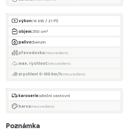
Motor
výkon:
16 kW / 21 PS
objem:
350 cm³
palivo:
benzin
převodovka:
neuvedeno
max. rychlost:
neuvedeno
zrychlení 0-100 km/h:
neuvedeno
Karoserie
karoserie:
silniční cestovní
barva:
neuvedeno
Poznámka