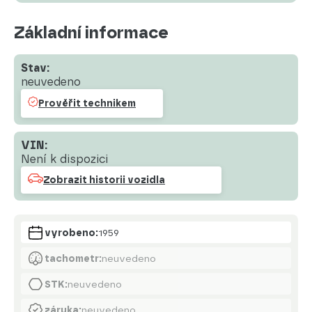
Základní informace
Stav:
neuvedeno
Prověřit technikem
VIN:
Není k dispozici
Zobrazit historii vozidla
vyrobeno:
1959
tachometr:
neuvedeno
STK:
neuvedeno
záruka:
neuvedeno