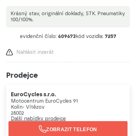
Krásný stav, originální doklady, STK. Pneumatiky
100/100%.
evidenční číslo:
609673
kód vozidla:
7257
Nahlásit inzerát
Prodejce
EuroCycles s.r.o.
Motocentrum EuroCycles 91
Kolín- Vítězov
28002
Další nabídky prodejce
ZOBRAZIT TELEFON