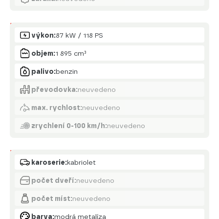
Motor
výkon:
87 kW / 118 PS
objem:
1 895 cm³
palivo:
benzin
převodovka:
neuvedeno
max. rychlost:
neuvedeno
zrychlení 0-100 km/h:
neuvedeno
Karoserie
karoserie:
kabriolet
počet dveří:
neuvedeno
počet míst:
neuvedeno
barva:
modrá metalíza