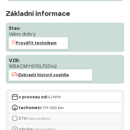
Základní informace
Stav:
Velmi dobrý
Prověřit technikem
VIN:
WBACM11070LF03142
Zobrazit historii vozidla
v provozu od:
4/1999
tachometr:
179 000 km
STK:
neuvedeno
záruka:
neuvedeno