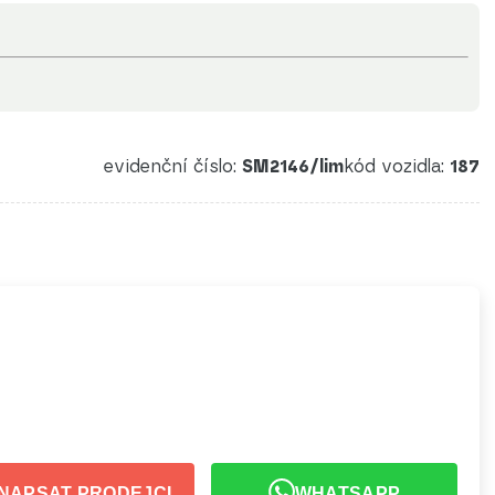
evidenční číslo:
SM2146/lim
kód vozidla:
187
NAPSAT PRODEJCI
WHATSAPP