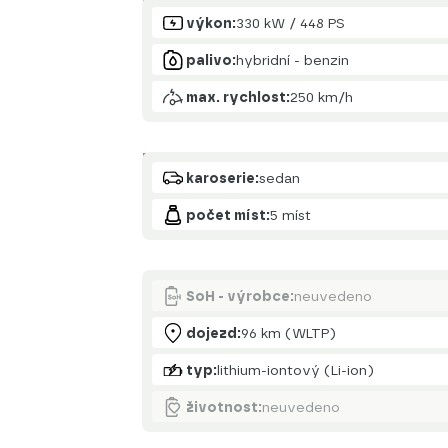
Motor
výkon:
330 kW / 448 PS
palivo:
hybridní - benzin
max. rychlost:
250 km/h
Karoserie
karoserie:
sedan
počet míst:
5 míst
Akumulátor
SoH - výrobce:
neuvedeno
dojezd:
96 km (WLTP)
typ:
lithium-iontový (Li-ion)
životnost:
neuvedeno