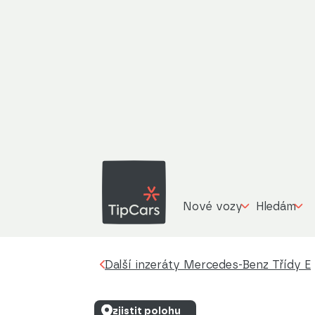
Další inzeráty
Mercedes-Benz Třídy E
3,0 Merc
Nové vozy
Hledám
Další inzeráty Mercedes-Benz Třídy E
zjistit polohu