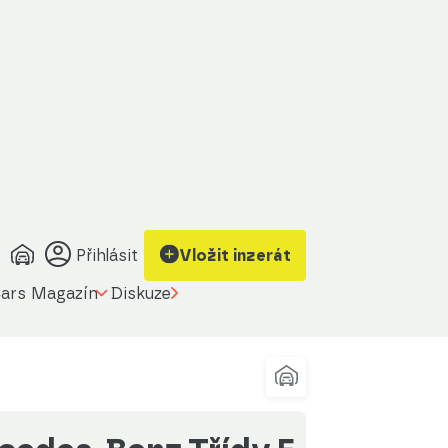
Zobrazit kontakt
Upravit filtr
na prodávajícího
Přihlásit
Vložit inzerát
ars Magazín
Diskuze