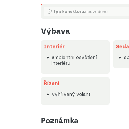
Nabíjení
typ konektoru:
neuvedeno
Výbava
Interiér
Seda
ambientní osvětlení
sp
interiéru
Řízení
vyhřívaný volant
Poznámka