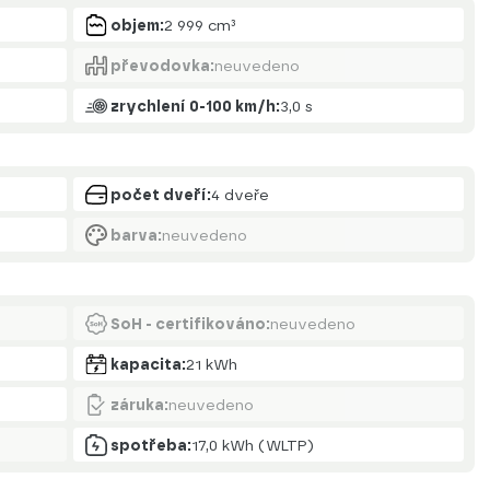
objem:
2 999 cm³
převodovka:
neuvedeno
zrychlení 0-100 km/h:
3,0 s
počet dveří:
4 dveře
barva:
neuvedeno
SoH - certifikováno:
neuvedeno
kapacita:
21 kWh
záruka:
neuvedeno
spotřeba:
17,0 kWh (WLTP)