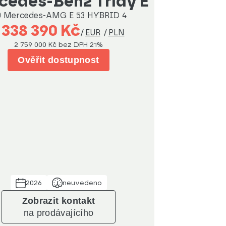
Mercedes-Benz Třídy E
0 Mercedes-AMG E 53 HYBRID 4
 338 390 Kč
/
EUR
/
PLN
2 759 000 Kč
bez DPH 21%
Ověřit dostupnost
2026
neuvedeno
Zobrazit kontakt
na prodávajícího