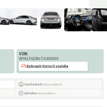
VIN:
W1KLF6DB4TA305855
Zobrazit historii vozidla
tachometr:
neuvedeno
záruka:
neuvedeno