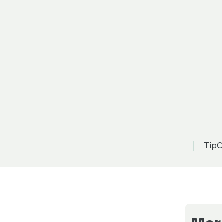
Mercedes-Benz Třídy E
3 338 390 Kč
možnost odpočtu DPH
edes-AMG E 53 HYBRID 4
TipC