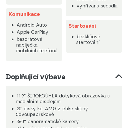
vyhřívaná sedadla
Komunikace
Android Auto
Startování
Apple CarPlay
bezklíčové
bezdrátová
startování
nabíječka
mobilních telefonů
Doplňující výbava
11,9'' ŠIROKOÚHLÁ dotyková obrazovka s
mediálním displejem
20' disky kol AMG z lehké slitiny,
5dvoupaprskové
360° panoramatické kamery