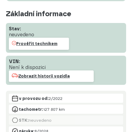
Základní informace
Stav:
neuvedeno
Prověřit technikem
VIN:
Není k dispozici
Zobrazit historii vozidla
v provozu od:
2/2022
tachometr:
127 807 km
STK:
neuvedeno
záruka:
8/2028