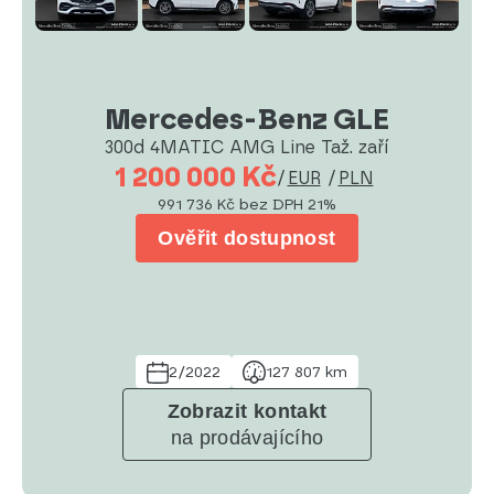
Mercedes-Benz GLE
300d 4MATIC AMG Line Taž. zaří
1 200 000 Kč
/
EUR
/
PLN
991 736 Kč
bez DPH 21%
Ověřit dostupnost
2/2022
127 807 km
Zobrazit kontakt
na prodávajícího