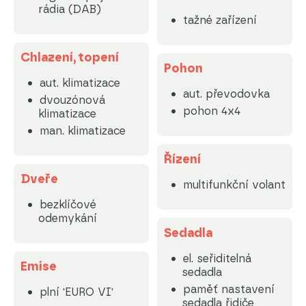
rádia (DAB)
tažné zařízení
Chlazení, topení
Pohon
aut. klimatizace
aut. převodovka
dvouzónová
pohon 4x4
klimatizace
man. klimatizace
Řízení
Dveře
multifunkční volant
bezklíčové
odemykání
Sedadla
el. seřiditelná
Emise
sedadla
paměť nastavení
plní 'EURO VI'
sedadla řidiče