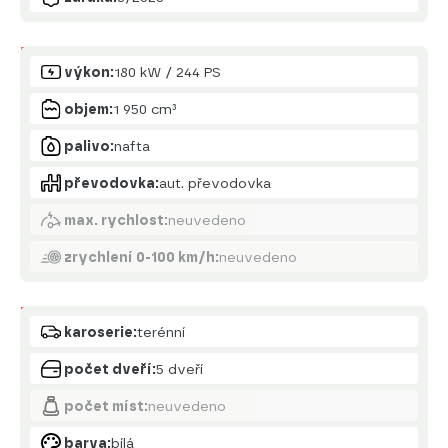
Motor
výkon:
180 kW / 244 PS
objem:
1 950 cm³
palivo:
nafta
převodovka:
aut. převodovka
max. rychlost:
neuvedeno
zrychlení 0-100 km/h:
neuvedeno
Karoserie
karoserie:
terénní
počet dveří:
5 dveří
počet míst:
neuvedeno
barva:
bílá