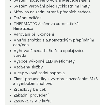
Systém nouzového volání Mercedes-Benz
Systém varování před rychlostními limity
Síťovina na zadní straně předních sedadel
Terénní balíček
THERMATIC 2-zónová automatická
klimatizace
Varování při ukončení
Vnitřní zrcátko s automatickým přepínáním
den/noc
Vyhřívaná sedadla řidiče a spolujezdce
vpředu
Vysoce výkonné LED světlomety
Vzdálené služby
Víceprvková zadní náprava
Zimní pneumatiky z výroby s označením M+S
a symbolem sněhové
Zrcadlový balíček
Základní provedení
Zásuvka 12 V v kufru