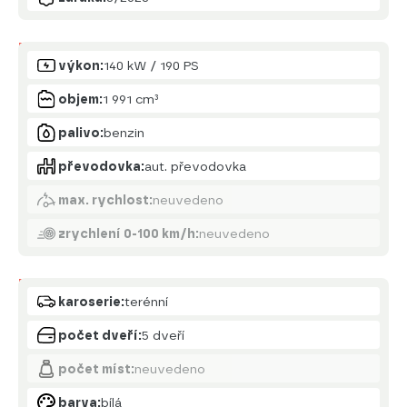
Motor
výkon:
140 kW / 190 PS
objem:
1 991 cm³
palivo:
benzin
převodovka:
aut. převodovka
max. rychlost:
neuvedeno
zrychlení 0-100 km/h:
neuvedeno
Karoserie
karoserie:
terénní
počet dveří:
5 dveří
počet míst:
neuvedeno
barva:
bílá