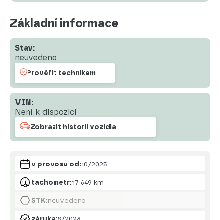
Základní informace
Stav:
neuvedeno
Prověřit technikem
VIN:
Není k dispozici
Zobrazit historii vozidla
v provozu od:
10/2025
tachometr:
17 649 km
STK:
neuvedeno
záruka:
8/2028