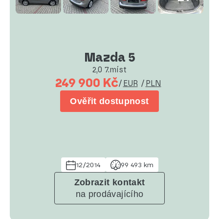
Mazda 5
2,0 7.míst
249 900 Kč
/
EUR
/
PLN
Ověřit dostupnost
12/2014
99 493 km
Zobrazit kontakt
na prodávajícího