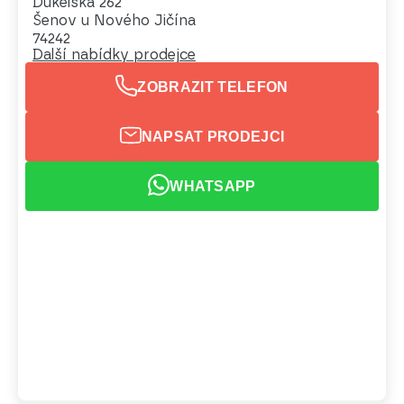
Dukelská 262
Šenov u Nového Jičína
74242
Další nabídky prodejce
ZOBRAZIT TELEFON
NAPSAT PRODEJCI
WHATSAPP