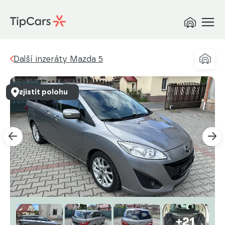
Další inzeráty Mazda 5
zjistit polohu
+21