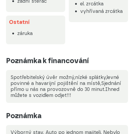
zadní stěrač
el. zrcátka
vyhřívaná zrcátka
Ostatní
záruka
Poznámka k financování
Spotřebitelský úvěr možný,nízké splátky,levné
povinné a havarijní pojištění na místě,Sjednání
přímo u nás na provozovně do 30 minut.Ihned
můžete s vozidlem odjet!!!
Poznámka
Výborný stav. Auto po jednom majiteli. Nebylo