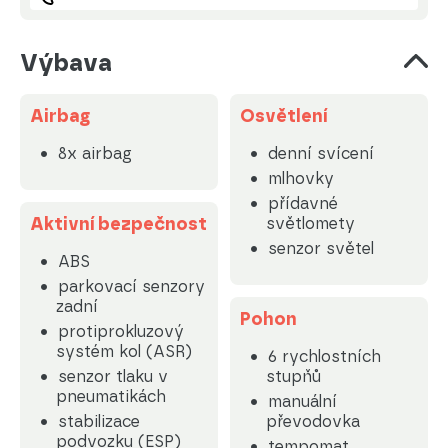
Výbava
Airbag
Osvětlení
8x airbag
denní svícení
mlhovky
přídavné
Aktivní bezpečnost
světlomety
senzor světel
ABS
parkovací senzory
zadní
Pohon
protiprokluzový
systém kol (ASR)
6 rychlostních
senzor tlaku v
stupňů
pneumatikách
manuální
stabilizace
převodovka
podvozku (ESP)
tempomat