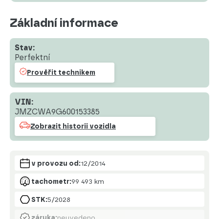
Základní informace
Stav:
Perfektní
Prověřit technikem
VIN:
JMZCWA9G600153385
Zobrazit historii vozidla
v provozu od:
12/2014
tachometr:
99 493 km
STK:
5/2028
záruka:
neuvedeno