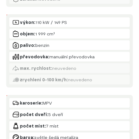
Motor
výkon:
110 kW / 149 PS
objem:
1 999 cm³
palivo:
benzin
převodovka:
manuální převodovka
max. rychlost:
neuvedeno
zrychlení 0-100 km/h:
neuvedeno
Karoserie
karoserie:
MPV
počet dveří:
5 dveří
počet míst:
7 míst
barva:
světle šedá metalíza