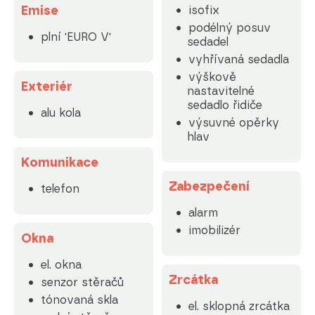
Emise
isofix
podélný posuv
plní 'EURO V'
sedadel
vyhřívaná sedadla
výškově
Exteriér
nastavitelné
sedadlo řidiče
alu kola
výsuvné opěrky
hlav
Komunikace
Zabezpečení
telefon
alarm
imobilizér
Okna
el. okna
Zrcátka
senzor stěračů
tónovaná skla
el. sklopná zrcátka