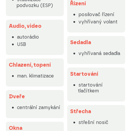
Řízení
podvozku (ESP)
posilovač řízení
vyhřívaný volant
Audio, video
autorádio
Sedadla
USB
vyhřívaná sedadla
Chlazení, topení
Startování
man. klimatizace
startování
tlačítkem
Dveře
centrální zamykání
Střecha
střešní nosič
Okna