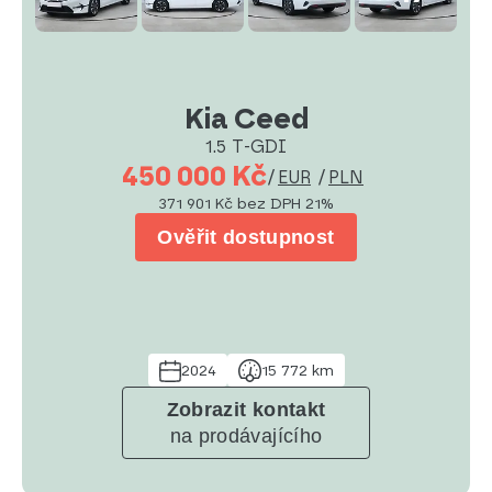
Kia Ceed
1.5 T-GDI
450 000 Kč
/
EUR
/
PLN
371 901 Kč
bez DPH 21%
Ověřit dostupnost
2024
15 772 km
Zobrazit kontakt
na prodávajícího