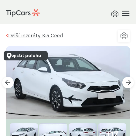
Další inzeráty Kia Ceed
zjistit polohu
+17