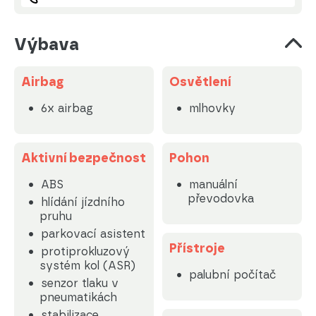
Výbava
Airbag
Osvětlení
6x airbag
mlhovky
Aktivní bezpečnost
Pohon
ABS
manuální
převodovka
hlídání jízdního
pruhu
parkovací asistent
Přístroje
protiprokluzový
systém kol (ASR)
palubní počítač
senzor tlaku v
pneumatikách
stabilizace