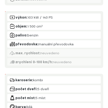
Motor
výkon:
103 kW / 140 PS
objem:
1 500 cm³
palivo:
benzin
převodovka:
manuální převodovka
max. rychlost:
neuvedeno
zrychlení 0-100 km/h:
neuvedeno
Karoserie
karoserie:
kombi
počet dveří:
5 dveří
počet míst:
5 míst
barva:
bílá