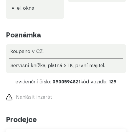
el. okna
Poznámka
koupeno v CZ.
servisní knížka, platná STK, první majitel.
evidenční číslo:
0900594821
kód vozidla:
129
Nahlásit inzerát
Prodejce