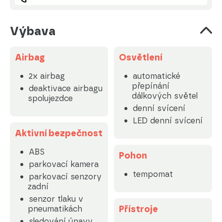
Výbava
Airbag
Osvětlení
2x airbag
automatické
přepínání
deaktivace airbagu
dálkových světel
spolujezdce
denní svícení
LED denní svícení
Aktivní bezpečnost
ABS
Pohon
parkovací kamera
tempomat
parkovací senzory
zadní
senzor tlaku v
Přístroje
pneumatikách
sledování únavy