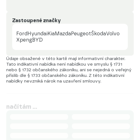
Zastoupené značky
Ford
Hyundai
Kia
Mazda
Peugeot
Škoda
Volvo
Xpeng
BYD
Údaje obsažené v této kartě mají informativní charakter.
Tato indikativní nabídka není nabídkou ve smyslu § 1731
nebo § 1732 občanského zákoníku, ani se nejedná o veřejný
příslib dle § 1733 občanského zákoníku. Z této indikativní
nabídky nevzniká nárok na uzavření smlouvy.
načítám …