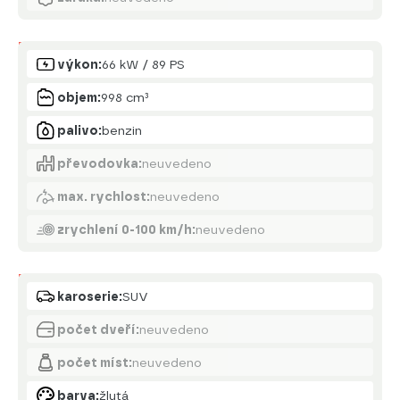
Motor
výkon:
66 kW / 89 PS
objem:
998 cm³
palivo:
benzin
převodovka:
neuvedeno
max. rychlost:
neuvedeno
zrychlení 0-100 km/h:
neuvedeno
Karoserie
karoserie:
SUV
počet dveří:
neuvedeno
počet míst:
neuvedeno
barva:
žlutá