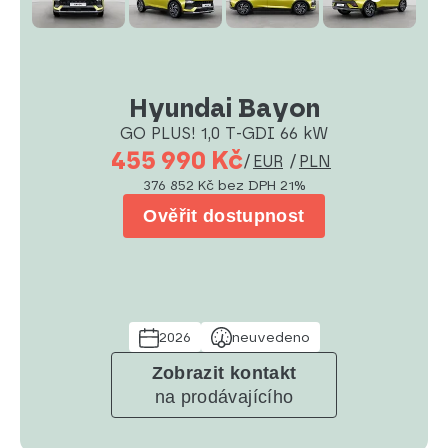
Hyundai Bayon
GO PLUS! 1,0 T-GDI 66 kW
455 990 Kč
/
EUR
/
PLN
376 852 Kč
bez DPH 21%
Ověřit dostupnost
2026
neuvedeno
Zobrazit kontakt
na prodávajícího