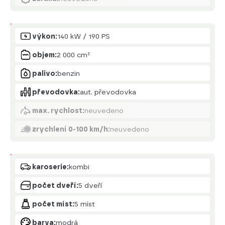
Motor
výkon:
140 kW / 190 PS
objem:
2 000 cm³
palivo:
benzin
převodovka:
aut. převodovka
max. rychlost:
neuvedeno
zrychlení 0-100 km/h:
neuvedeno
Karoserie
karoserie:
kombi
počet dveří:
5 dveří
počet míst:
5 míst
barva:
modrá