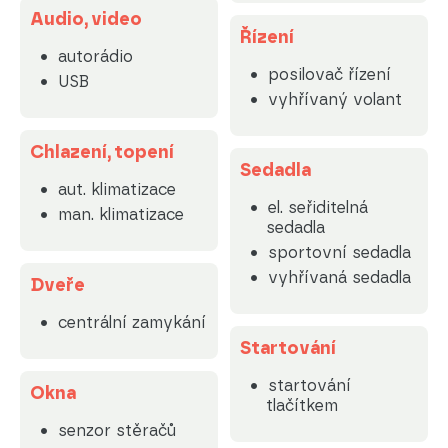
Audio, video
Řízení
autorádio
posilovač řízení
USB
vyhřívaný volant
Chlazení, topení
Sedadla
aut. klimatizace
el. seřiditelná
man. klimatizace
sedadla
sportovní sedadla
vyhřívaná sedadla
Dveře
centrální zamykání
Startování
startování
Okna
tlačítkem
senzor stěračů