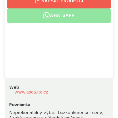
NAPSAT PRODEJCI
WHATSAPP
Web
www.aaaauto.cz
Poznámka
Nepřekonatelný výběr, bezkonkurenční ceny, 
široké garance a výhodné možnosti 