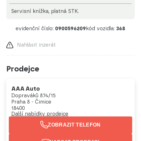
servisní knížka, platná STK.
evidenční číslo:
0900596209
kód vozidla:
368
Nahlásit inzerát
Prodejce
AAA Auto
Dopraváků 874/15
Praha 8 - Čimice
18400
Další nabídky prodejce
ZOBRAZIT TELEFON