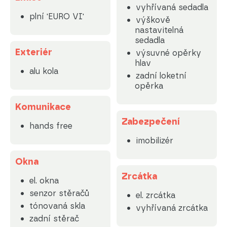
vyhřívaná sedadla
plní 'EURO VI'
výškově
nastavitelná
sedadla
Exteriér
výsuvné opěrky
hlav
alu kola
zadní loketní
opěrka
Komunikace
Zabezpečení
hands free
imobilizér
Okna
Zrcátka
el. okna
senzor stěračů
el. zrcátka
tónovaná skla
vyhřívaná zrcátka
zadní stěrač