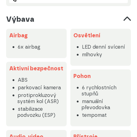
Výbava
Airbag
Osvětlení
6x airbag
LED denní svícení
mlhovky
Aktivní bezpečnost
Pohon
ABS
parkovací kamera
6 rychlostních
stupňů
protiprokluzový
systém kol (ASR)
manuální
převodovka
stabilizace
podvozku (ESP)
tempomat
Audio, video
Přístroje