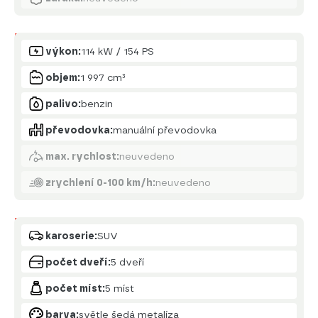
Motor
výkon:
114 kW / 154 PS
objem:
1 997 cm³
palivo:
benzin
převodovka:
manuální převodovka
max. rychlost:
neuvedeno
zrychlení 0-100 km/h:
neuvedeno
Karoserie
karoserie:
SUV
počet dveří:
5 dveří
počet míst:
5 míst
barva:
světle šedá metalíza