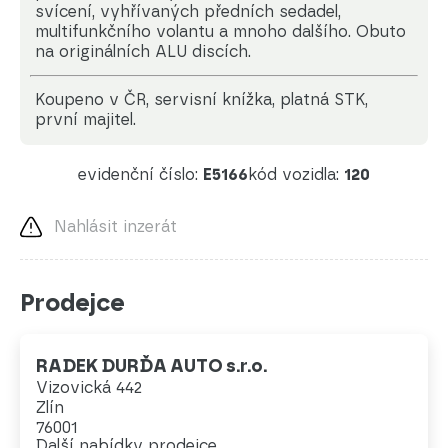
svícení, vyhřívaných předních sedadel,
multifunkčního volantu a mnoho dalšího. Obuto
na originálních ALU discích.
koupeno v ČR, servisní knížka, platná STK,
první majitel.
evidenční číslo:
E5166
kód vozidla:
120
Nahlásit inzerát
Prodejce
RADEK DURĎA AUTO s.r.o.
Vizovická 442
Zlín
76001
Další nabídky prodejce