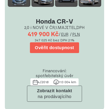
Honda CR-V
2,0 i NOVÉ V ČR,1.MAJITEL,DPH
419 900 Kč
/
EUR
/
PLN
347 025 Kč
bez DPH 21%
Ověřit dostupnost
Financování:
spotřebitelský úvěr
4/2018
113 004 km
Zobrazit kontakt
na prodávajícího