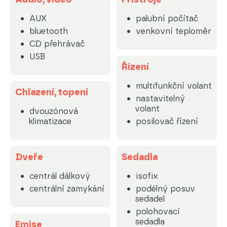
AUX
palubní počítač
bluetooth
venkovní teploměr
CD přehrávač
USB
Řízení
multifunkční volant
Chlazení, topení
nastavitelný
volant
dvouzónová
klimatizace
posilovač řízení
Dveře
Sedadla
centrál dálkový
isofix
centrální zamykání
podélný posuv
sedadel
polohovací
sedadla
Emise