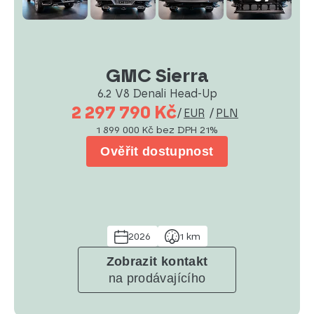
GMC Sierra
6.2 V8 Denali Head-Up
2 297 790 Kč
/
EUR
/
PLN
1 899 000 Kč
bez DPH 21%
Ověřit dostupnost
2026
1 km
Zobrazit kontakt
na prodávajícího