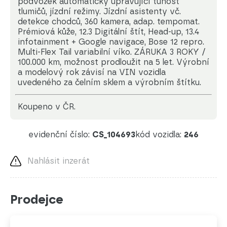
podvozek automaticky upravující tuhost
tlumičů, jízdní režimy. Jízdní asistenty vč.
detekce chodců, 360 kamera, adap. tempomat.
Prémiová kůže, 12.3 Digitální štít, Head-up, 13.4
infotainment + Google navigace, Bose 12 repro.
Multi-Flex Tail variabilní víko. ZÁRUKA 3 ROKY /
100.000 km, možnost prodloužit na 5 let. Výrobní
a modelový rok závisí na VIN vozidla
uvedeného za čelním sklem a výrobním štítku.
koupeno v ČR.
evidenční číslo:
CS_104693
kód vozidla:
246
Nahlásit inzerát
Prodejce