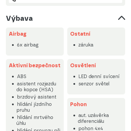
Výbava
Airbag
Ostatní
6x airbag
záruka
Aktivní bezpečnost
Osvětlení
ABS
LED denní svícení
asistent rozjezdu
senzor světel
do kopce (HSA)
brzdový asistent
Pohon
hlídání jízdního
pruhu
aut. uzávěrka
hlídání mrtvého
diferenciálu
úhlu
pohon 4x4
hlídání provozu při