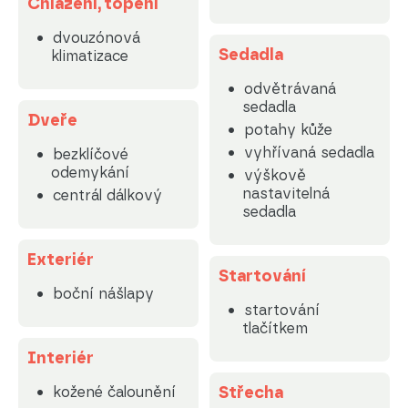
Chlazení, topení
dvouzónová
Sedadla
klimatizace
odvětrávaná
sedadla
Dveře
potahy kůže
vyhřívaná sedadla
bezklíčové
odemykání
výškově
nastavitelná
centrál dálkový
sedadla
Exteriér
Startování
boční nášlapy
startování
tlačítkem
Interiér
Střecha
kožené čalounění