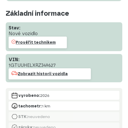
Základní informace
Stav:
Nové vozidlo
Prověřit technikem
VIN:
1GTUUHELXRZ349627
Zobrazit historii vozidla
vyrobeno:
2026
tachometr:
1 km
STK:
neuvedeno
záruka:
neuvedeno