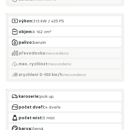
Motor
výkon:
313 kW / 425 PS
objem:
6 162 cm³
palivo:
benzin
převodovka:
neuvedeno
max. rychlost:
neuvedeno
zrychlení 0-100 km/h:
neuvedeno
Karoserie
karoserie:
pick up
počet dveří:
4 dveře
počet míst:
5 míst
barva:
černá