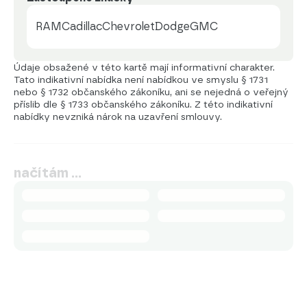
RAM
Cadillac
Chevrolet
Dodge
GMC
Údaje obsažené v této kartě mají informativní charakter.
Tato indikativní nabídka není nabídkou ve smyslu § 1731
nebo § 1732 občanského zákoníku, ani se nejedná o veřejný
příslib dle § 1733 občanského zákoníku. Z této indikativní
nabídky nevzniká nárok na uzavření smlouvy.
načítám …