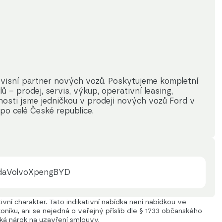
visní partner nových vozů. Poskytujeme kompletní 
 – prodej, servis, výkup, operativní leasing, 
nosti jsme jedničkou v prodeji nových vozů Ford v 
po celé České republice.
da
Volvo
Xpeng
BYD
vní charakter. Tato indikativní nabídka není nabídkou ve
níku, ani se nejedná o veřejný příslib dle § 1733 občanského
iká nárok na uzavření smlouvy.