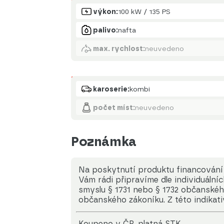
Motor
výkon:
100 kW / 135 PS
palivo:
nafta
max. rychlost:
neuvedeno
Karoserie
karoserie:
kombi
počet míst:
neuvedeno
Poznámka
Na poskytnutí produktu financování 
Vám rádi připravíme dle individuální
smyslu § 1731 nebo § 1732 občanského 
občanského zákoníku. Z této indikat
koupeno v ČR, platná STK.