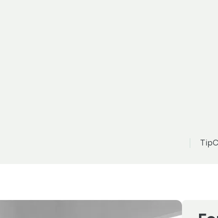
ord Transit Custom
1 049 990 Kč
možnost odpočtu DPH
TDI L2 Limited 100kW
TipC