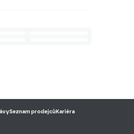
rávy
Seznam prodejců
Kariéra