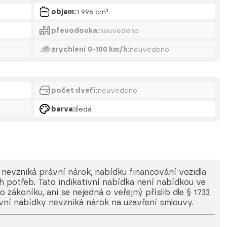
objem:
1 996 cm³
převodovka:
neuvedeno
zrychlení 0-100 km/h:
neuvedeno
počet dveří:
neuvedeno
barva:
šedá
nevzniká právní nárok, nabídku financování vozidla
ch potřeb. Tato indikativní nabídka není nabídkou ve
zákoníku, ani se nejedná o veřejný příslib dle § 1733
ivní nabídky nevzniká nárok na uzavření smlouvy.