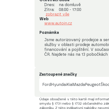
Dnes:
na domluvě
Zítra:
08:00 - 17:00
zobrazit vše
Web
www.autoin.cz
Poznámka
Jsme autorizovaný prodejce a ser
služby v oblasti prodeje automobilů
financování a pojištění. V součas
ČR. Najdete nás na 13 pobočkách 
Zastoupené značky
Ford
Hyundai
Kia
Mazda
Peugeot
Ško
Údaje obsažené v této kartě mají informati
smyslu § 1731 nebo § 1732 občanského záko
zákoníku. Z této indikativní nabídky nevzn