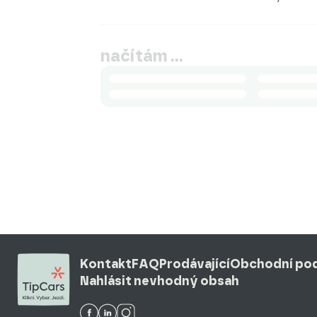
načítám …
Kontakt
FAQ
Prodávající
Obchodní po
Nahlásit nevhodný obsah