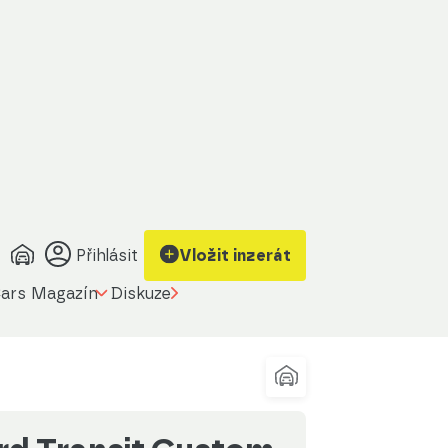
Zobrazit kontakt
Upravit filtr
na prodávajícího
Přihlásit
Vložit inzerát
ars Magazín
Diskuze