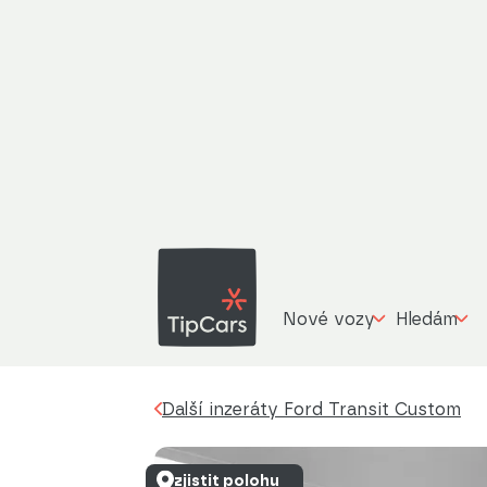
F
Další inzeráty
Ford Transit Custom
kombi 2.0 
Nové vozy
Hledám
Další inzeráty Ford Transit Custom
zjistit polohu