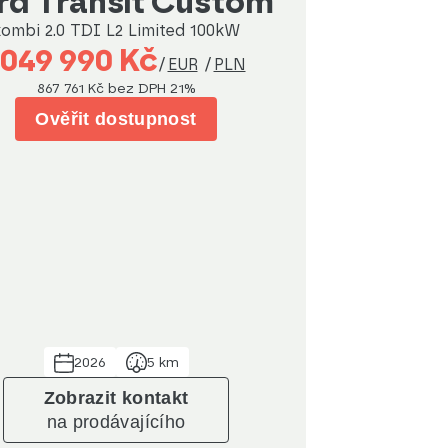
Ford Transit Custom
kombi 2.0 TDI L2 Limited 100kW
 049 990 Kč
/
EUR
/
PLN
867 761 Kč
bez DPH 21%
Ověřit dostupnost
2026
5 km
Zobrazit kontakt
na prodávajícího