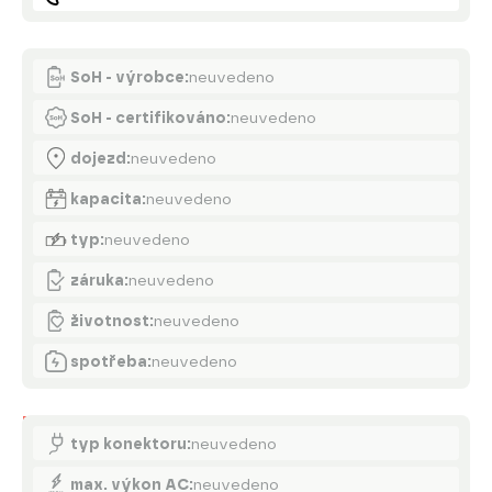
Akumulátor
SoH - výrobce:
neuvedeno
SoH - certifikováno:
neuvedeno
dojezd:
neuvedeno
kapacita:
neuvedeno
typ:
neuvedeno
záruka:
neuvedeno
životnost:
neuvedeno
spotřeba:
neuvedeno
Nabíjení
typ konektoru:
neuvedeno
max. výkon AC:
neuvedeno