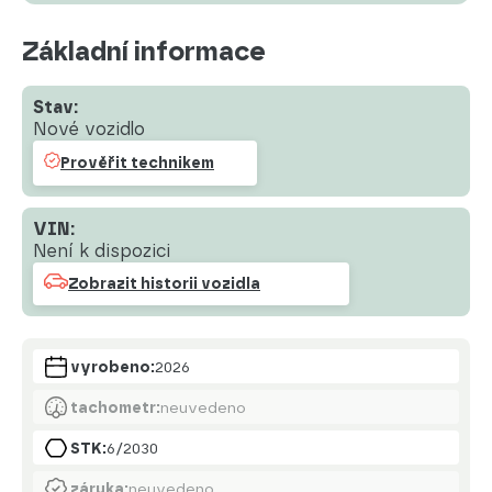
Základní informace
Stav:
Nové vozidlo
Prověřit technikem
VIN:
Není k dispozici
Zobrazit historii vozidla
vyrobeno:
2026
tachometr:
neuvedeno
STK:
6/2030
záruka:
neuvedeno