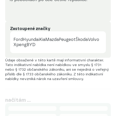
Zastoupené značky
Ford
Hyundai
Kia
Mazda
Peugeot
Škoda
Volvo
Xpeng
BYD
Údaje obsažené v této kartě mají informativní charakter.
Tato indikativní nabídka není nabídkou ve smyslu § 1731
nebo § 1732 občanského zákoníku, ani se nejedná o veřejný
příslib dle § 1733 občanského zákoníku. Z této indikativní
nabídky nevzniká nárok na uzavření smlouvy.
načítám …