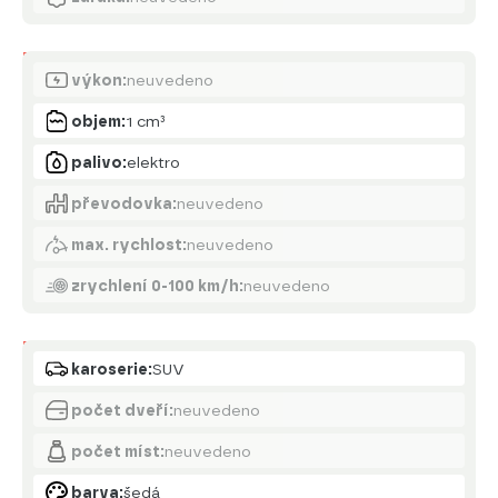
Motor
výkon:
neuvedeno
objem:
1 cm³
palivo:
elektro
převodovka:
neuvedeno
max. rychlost:
neuvedeno
zrychlení 0-100 km/h:
neuvedeno
Karoserie
karoserie:
SUV
počet dveří:
neuvedeno
počet míst:
neuvedeno
barva:
šedá