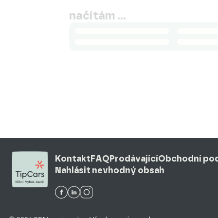
načítám …
Kontakt
FAQ
Prodávající
Obchodní po
Nahlásit nevhodný obsah