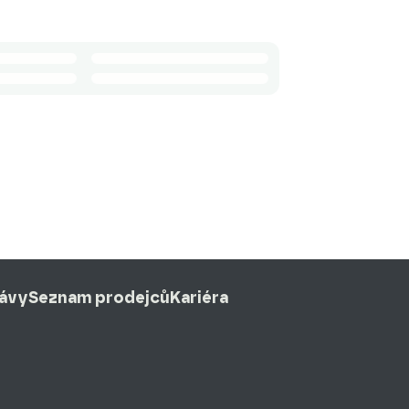
rávy
Seznam prodejců
Kariéra