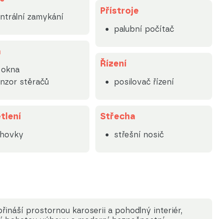
Přístroje
ntrální zamykání
palubní počítač
a
Řízení
. okna
nzor stěračů
posilovač řízení
tlení
Střecha
lhovky
střešní nosič
náší prostornou karoserii a pohodlný interiér,