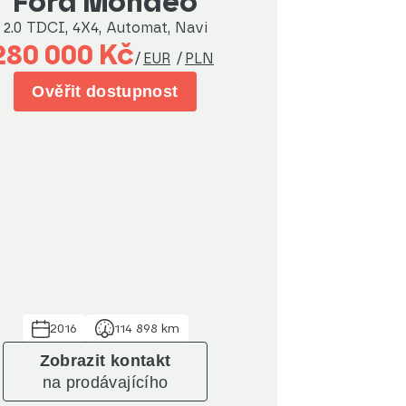
Ford Mondeo
2.0 TDCI, 4X4, Automat, Navi
280 000 Kč
/
EUR
/
PLN
Ověřit dostupnost
2016
114 898 km
Zobrazit kontakt
na prodávajícího