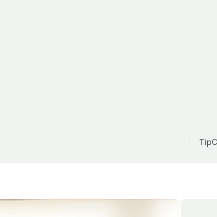
 Mondeo
Z
280 000 Kč
 Automat, Navi
TipC