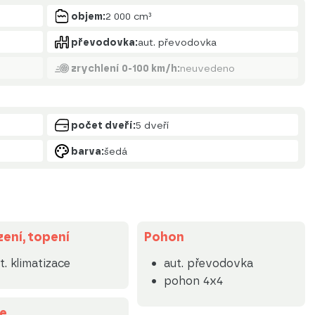
objem:
2 000 cm³
převodovka:
aut. převodovka
zrychlení 0-100 km/h:
neuvedeno
počet dveří:
5 dveří
barva:
šedá
ení, topení
Pohon
t. klimatizace
aut. převodovka
pohon 4x4
e