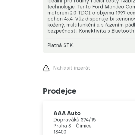
ideální pro rodiny i delší cesty. Na
technologie. Tento Ford Mondeo Co
motorem 2.0 TDCI o objemu 1997 cc
pohon 4x4. Vůz disponuje bi-xenonový
kožený, multifunkční a s řazením pád
bezpečnosti. Konektivita s Bluetooth
platná STK.
Nahlásit inzerát
Prodejce
AAA Auto
Dopraváků 874/15
Praha 8 - Čimice
18400