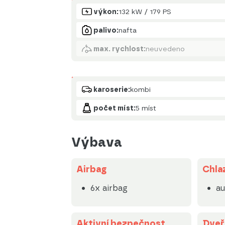
Motor
výkon:
132 kW / 179 PS
palivo:
nafta
max. rychlost:
neuvedeno
Karoserie
karoserie:
kombi
počet míst:
5 míst
Výbava
Airbag
Chlaz
6x airbag
au
Aktivní bezpečnost
Dveř