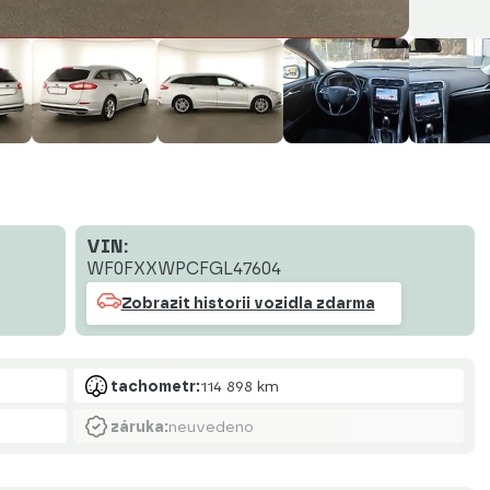
VIN:
WF0FXXWPCFGL47604
Zobrazit historii vozidla zdarma
tachometr:
114 898 km
záruka:
neuvedeno