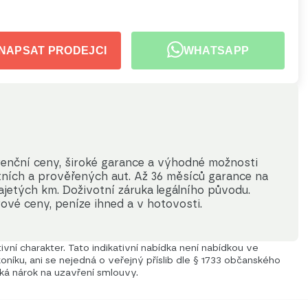
NAPSAT PRODEJCI
WHATSAPP
enční ceny, široké garance a výhodné možnosti 
itních a prověřených aut. Až 36 měsíců garance na 
jetých km. Doživotní záruka legálního původu. 
ové ceny, peníze ihned a v hotovosti.
vní charakter. Tato indikativní nabídka není nabídkou ve
níku, ani se nejedná o veřejný příslib dle § 1733 občanského
iká nárok na uzavření smlouvy.