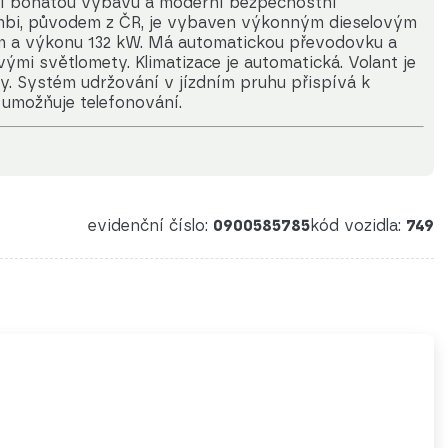
bízí bohatou výbavu a moderní bezpečnostní
mbi, původem z ČR, je vybaven výkonným dieselovým
m a výkonu 132 kW. Má automatickou převodovku a
mi světlomety. Klimatizace je automatická. Volant je
ly. Systém udržování v jízdním pruhu přispívá k
 umožňuje telefonování.
evidenční číslo:
0900585785
kód vozidla:
749