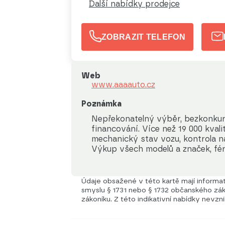
Další nabídky prodejce
ZOBRAZIT TELEFON
Web
www.aaaauto.cz
Poznámka
Nepřekonatelný výběr, bezkonkur
financování. Více než 19 000 kval
mechanický stav vozu, kontrola na
Výkup všech modelů a značek, fér
Údaje obsažené v této kartě mají informati
smyslu § 1731 nebo § 1732 občanského záko
zákoníku. Z této indikativní nabídky nevzn