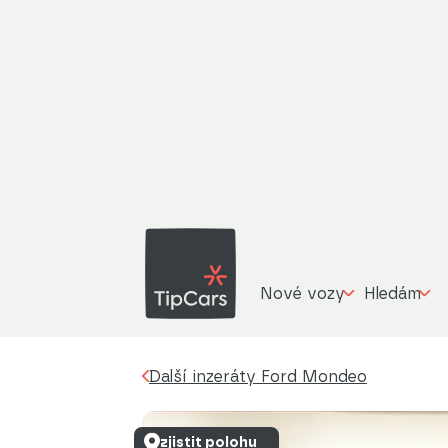
Ford
Další inzeráty
Ford Mondeo
2.0 TDCI, 4X4,
Nové vozy
Hledám
Další inzeráty Ford Mondeo
zjistit polohu