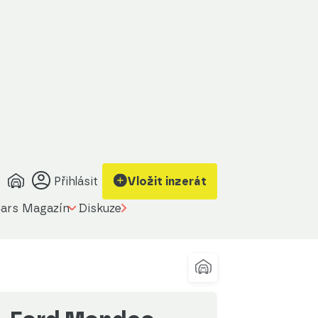
obrazit kontakt
Upravit filtr
na prodávajícího
Přihlásit
Vložit inzerát
ars Magazín
Diskuze