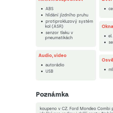
ABS
ce
hlídání jízdního pruhu
protiprokluzový systém
Okn
kol (ASR)
senzor tlaku v
el
pneumatikách
se
Audio, video
Osvě
autorádio
m
USB
Poznámka
koupeno v CZ. Ford Mondeo Combi při