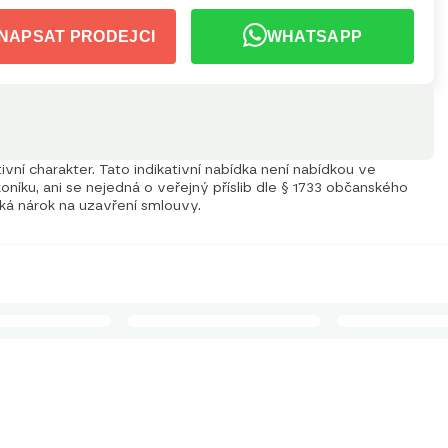
NAPSAT PRODEJCI
WHATSAPP
vní charakter. Tato indikativní nabídka není nabídkou ve
níku, ani se nejedná o veřejný příslib dle § 1733 občanského
iká nárok na uzavření smlouvy.