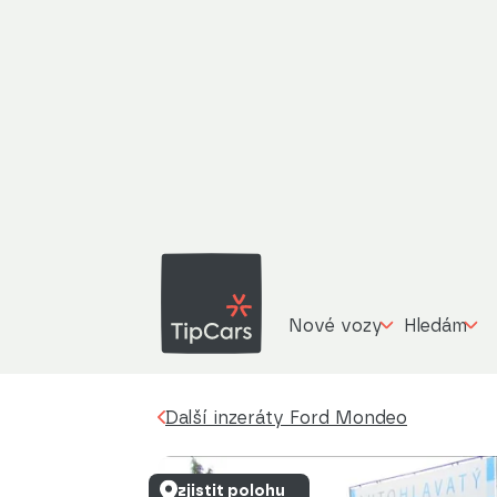
For
Další inzeráty
Ford Mondeo
1,6 TDCi 85kW
Nové vozy
Hledám
Další inzeráty Ford Mondeo
zjistit polohu