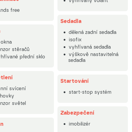
vyhřívaný volant
nds free
Sedadla
a
dělená zadní sedadla
isofix
. okna
vyhřívaná sedadla
nzor stěračů
výškově nastavitelná
hřívané přední sklo
sedadla
tlení
Startování
nní svícení
start-stop systém
lhovky
nzor světel
Zabezpečení
on
imobilizér