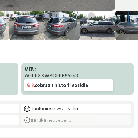
VIN:
WF0FXXWPCFER86343
Zobrazit historii vozidla
tachometr:
262 367 km
záruka:
neuvedeno