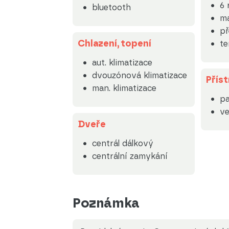
6 
bluetooth
ma
p
Chlazení, topení
t
aut. klimatizace
dvouzónová klimatizace
Příst
man. klimatizace
pa
ve
Dveře
centrál dálkový
centrální zamykání
Poznámka