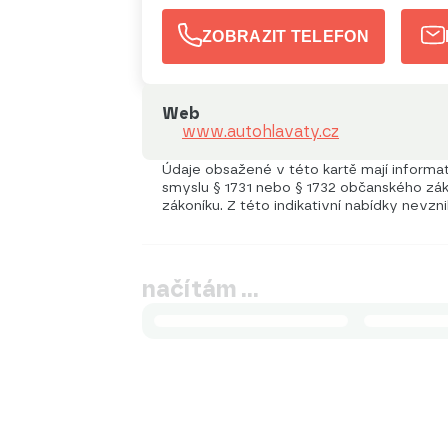
ZOBRAZIT TELEFON
Web
www.autohlavaty.cz
Údaje obsažené v této kartě mají informati
smyslu § 1731 nebo § 1732 občanského záko
zákoníku. Z této indikativní nabídky nevzn
načítám …