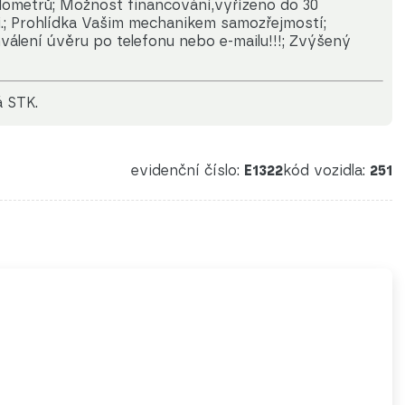
ilometrů; Možnost financování,vyřízeno do 30
i.; Prohlídka Vašim mechanikem samozřejmostí;
hválení úvěru po telefonu nebo e-mailu!!!; Zvýšený
á STK.
evidenční číslo:
E1322
kód vozidla:
251