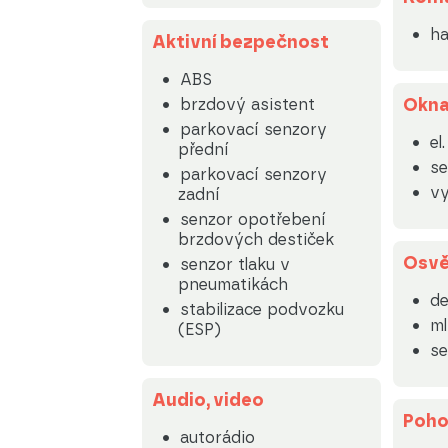
ha
Aktivní bezpečnost
ABS
Okn
brzdový asistent
parkovací senzory
el
přední
se
parkovací senzory
vy
zadní
senzor opotřebení
brzdových destiček
Osvě
senzor tlaku v
pneumatikách
de
stabilizace podvozku
m
(ESP)
se
Audio, video
Poh
autorádio