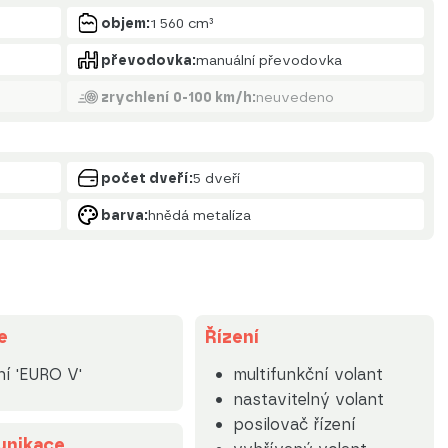
objem:
1 560 cm³
převodovka:
manuální převodovka
zrychlení 0-100 km/h:
neuvedeno
počet dveří:
5 dveří
barva:
hnědá metalíza
e
Řízení
ní 'EURO V'
multifunkční volant
nastavitelný volant
posilovač řízení
nikace