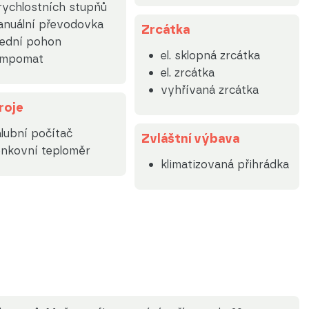
rychlostních stupňů
nuální převodovka
Zrcátka
řední pohon
el. sklopná zrcátka
empomat
el. zrcátka
vyhřívaná zrcátka
roje
lubní počítač
Zvláštní výbava
nkovní teploměr
klimatizovaná přihrádka