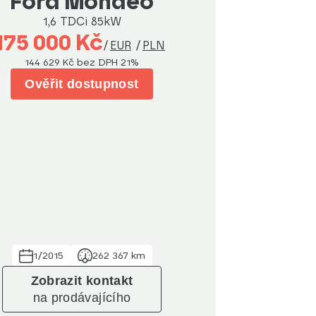
Ford Mondeo
1,6 TDCi 85kW
175 000 Kč
/
EUR
/
PLN
144 629 Kč
bez DPH 21%
Ověřit dostupnost
1/2015
262 367 km
Zobrazit kontakt
na prodávajícího