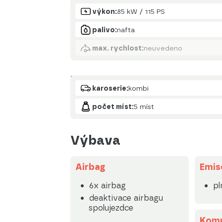
Motor
výkon:
85 kW / 115 PS
palivo:
nafta
max. rychlost:
neuvedeno
Karoserie
karoserie:
kombi
počet míst:
5 míst
Výbava
Airbag
Emis
6x airbag
pl
deaktivace airbagu
spolujezdce
Komu