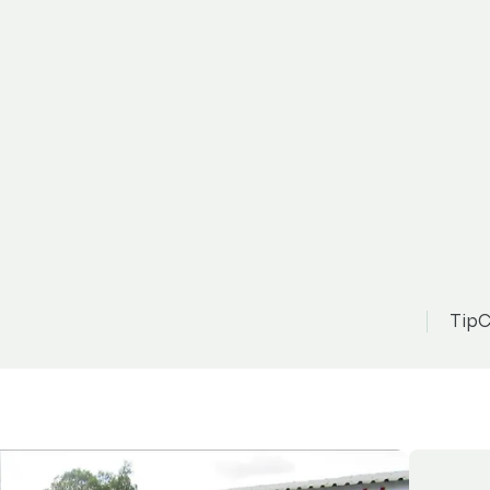
d Mondeo
175 000 Kč
Zo
n
možnost odpočtu DPH
TipC