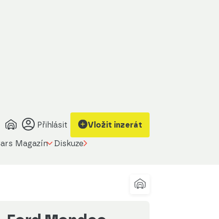
brazit kontakt
Upravit filtr
a prodávajícího
Přihlásit
Vložit inzerát
ars Magazín
Diskuze