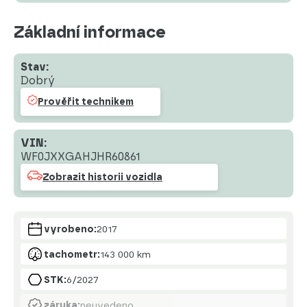
Základní informace
Stav:
Dobrý
Prověřit technikem
VIN:
WF0JXXGAHJHR60861
Zobrazit historii vozidla
vyrobeno:
2017
tachometr:
143 000 km
STK:
6/2027
záruka:
neuvedeno