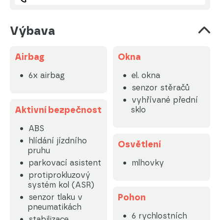
Výbava
Airbag
Okna
6x airbag
el. okna
senzor stěračů
vyhřívané přední
Aktivní bezpečnost
sklo
ABS
hlídání jízdního
Osvětlení
pruhu
parkovací asistent
mlhovky
protiprokluzový
systém kol (ASR)
Pohon
senzor tlaku v
pneumatikách
6 rychlostních
stabilizace