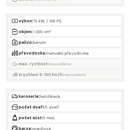
Motor
výkon:
74 kW / 100 PS
objem:
1 000 cm³
palivo:
benzin
převodovka:
manuální převodovka
max. rychlost:
neuvedeno
zrychlení 0-100 km/h:
neuvedeno
Karoserie
karoserie:
hatchback
počet dveří:
5 dveří
počet míst:
5 míst
barva:
oranžová