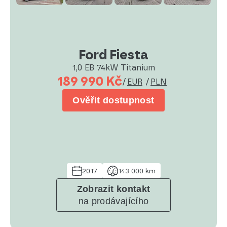
Ford Fiesta
1,0 EB 74kW Titanium
189 990 Kč
/
EUR
/
PLN
Ověřit dostupnost
2017
143 000 km
Zobrazit kontakt
na prodávajícího