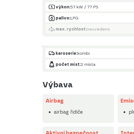
Motor
výkon:
57 kW / 77 PS
palivo:
LPG
max. rychlost:
neuvedeno
Karoserie
karoserie:
kombi
počet míst:
2 místa
Výbava
Airbag
Emis
airbag řidiče
pl
Aktivní bezpečnost
Inte