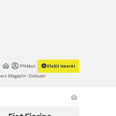
brazit kontakt
Upravit filtr
a prodávajícího
Přihlásit
Vložit inzerát
ars Magazín
Diskuze