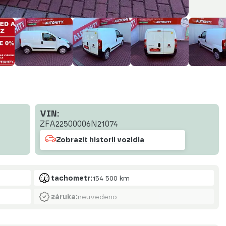
VIN:
ZFA22500006N21074
Zobrazit historii vozidla
tachometr:
154 500 km
záruka:
neuvedeno