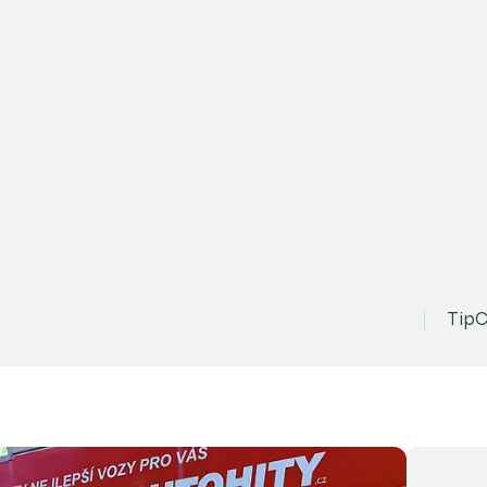
Fiorino
124 877 Kč
Zo
n
možnost odpočtu DPH
tizace
TipC