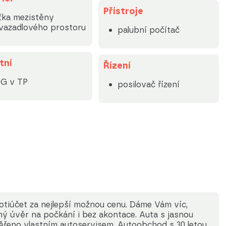
Přístroje
ťka mezistěny
vazadlového prostoru
palubní počítač
tní
Řízení
PG v TP
posilovač řízení
otiúčet za nejlepší možnou cenu. Dáme Vám víc,
ný úvěr na počkání i bez akontace. Auta s jasnou
věřeno vlastním autoservisem. Autoobchod s 30 letou