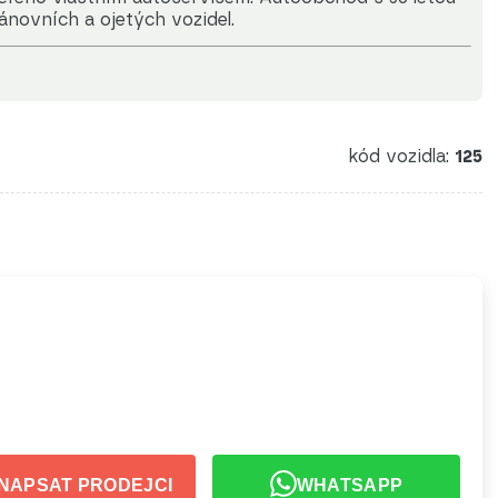
zánovních a ojetých vozidel.
kód vozidla:
125
NAPSAT PRODEJCI
WHATSAPP