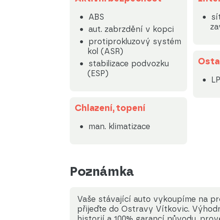
ABS
sí
za
aut. zabrzdění v kopci
protiprokluzový systém
kol (ASR)
Osta
stabilizace podvozku
(ESP)
L
Chlazení, topení
man. klimatizace
Poznámka
Vaše stávající auto vykoupíme na pr
přijeďte do Ostravy Vítkovic. Výhod
historií a 100% garancí původu, pro