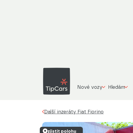
Fiat 
Další inzeráty
Fiat Fiorino
1.4 LPG, Klima
Nové vozy
Hledám
Další inzeráty Fiat Fiorino
zjistit polohu