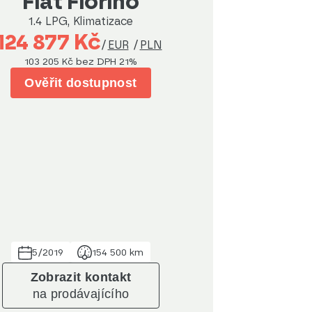
Fiat Fiorino
1.4 LPG, Klimatizace
124 877 Kč
/
EUR
/
PLN
103 205 Kč
bez DPH 21%
Ověřit dostupnost
5/2019
154 500 km
Zobrazit kontakt
na prodávajícího