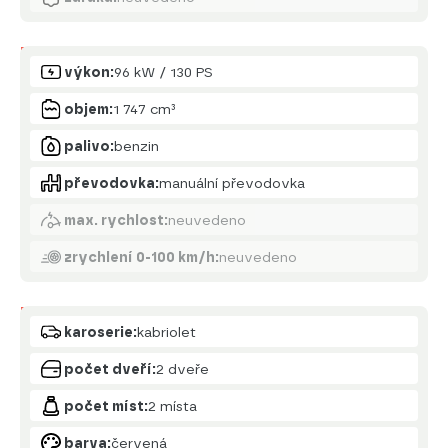
Motor
výkon:
96 kW / 130 PS
objem:
1 747 cm³
palivo:
benzin
převodovka:
manuální převodovka
max. rychlost:
neuvedeno
zrychlení 0-100 km/h:
neuvedeno
Karoserie
karoserie:
kabriolet
počet dveří:
2 dveře
počet míst:
2 místa
barva:
červená