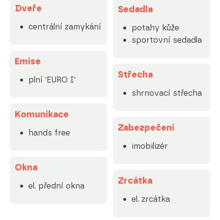
Dveře
Sedadla
centrální zamykání
potahy kůže
sportovní sedadla
Emise
Střecha
plní 'EURO I'
shrnovací střecha
Komunikace
Zabezpečení
hands free
imobilizér
Okna
Zrcátka
el. přední okna
el. zrcátka