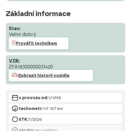
Základní informace
Stav:
Velmi dobrý
Prověřit technikem
VIN:
ZFA18300000033420
Zobrazit historii vozidla
v provozu od:
1/1998
tachometr:
117 107 km
STK:
7/2026
záruka:
neuvedeno