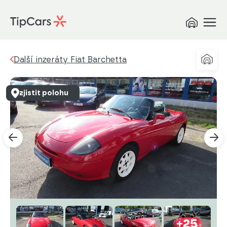
Další inzeráty Fiat Barchetta
zjistit polohu
+25