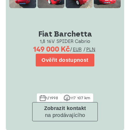
Fiat Barchetta
1,8 16V SPIDER Cabrio
149 000 Kč
/
EUR
/
PLN
Ověřit dostupnost
1/1998
117 107 km
Zobrazit kontakt
na prodávajícího