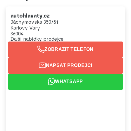
autohlavaty.cz
Jáchymovská 350/81
Karlovy Vary
36004
Další nabídky prodejce
ZOBRAZIT TELEFON
NAPSAT PRODEJCI
WHATSAPP