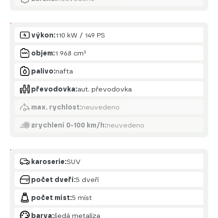
Motor
výkon:
110 kW / 149 PS
objem:
1 968 cm³
palivo:
nafta
převodovka:
aut. převodovka
max. rychlost:
neuvedeno
zrychlení 0-100 km/h:
neuvedeno
Karoserie
karoserie:
SUV
počet dveří:
5 dveří
počet míst:
5 míst
barva:
šedá metalíza