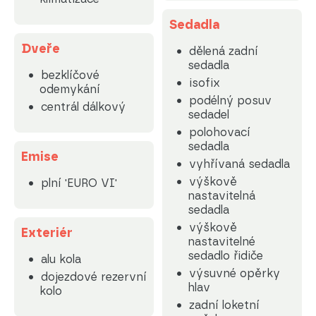
Sedadla
Dveře
dělená zadní
sedadla
bezklíčové
isofix
odemykání
podélný posuv
centrál dálkový
sedadel
polohovací
sedadla
Emise
vyhřívaná sedadla
výškově
plní 'EURO VI'
nastavitelná
sedadla
výškově
Exteriér
nastavitelné
sedadlo řidiče
alu kola
výsuvné opěrky
dojezdové rezervní
hlav
kolo
zadní loketní