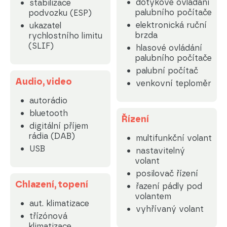
dotykové ovládání
stabilizace
palubního počítače
podvozku (ESP)
elektronická ruční
ukazatel
brzda
rychlostního limitu
(SLIF)
hlasové ovládání
palubního počítače
palubní počítač
Audio, video
venkovní teploměr
autorádio
bluetooth
Řízení
digitální příjem
rádia (DAB)
multifunkční volant
USB
nastavitelný
volant
posilovač řízení
Chlazení, topení
řazení pádly pod
volantem
aut. klimatizace
vyhřívaný volant
třízónová
klimatizace