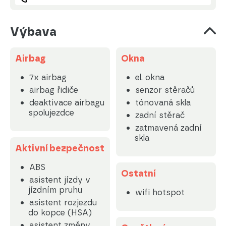
Výbava
Airbag
Okna
7x airbag
el. okna
airbag řidiče
senzor stěračů
deaktivace airbagu
tónovaná skla
spolujezdce
zadní stěrač
zatmavená zadní
skla
Aktivní bezpečnost
ABS
Ostatní
asistent jízdy v
jízdním pruhu
wifi hotspot
asistent rozjezdu
do kopce (HSA)
asistent změny