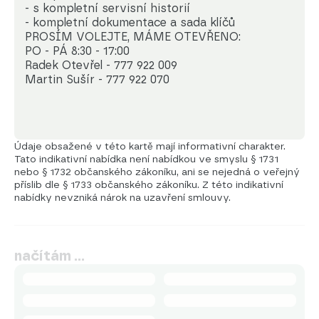
- s kompletní servisní historií

- kompletní dokumentace a sada klíčů

PROSÍM VOLEJTE, MÁME OTEVŘENO:

PO - PÁ 8:30 - 17:00

Radek Otevřel - 777 922 009  

Martin Sušír - 777 922 070
Údaje obsažené v této kartě mají informativní charakter.
Tato indikativní nabídka není nabídkou ve smyslu § 1731
nebo § 1732 občanského zákoníku, ani se nejedná o veřejný
příslib dle § 1733 občanského zákoníku. Z této indikativní
nabídky nevzniká nárok na uzavření smlouvy.
načítám …