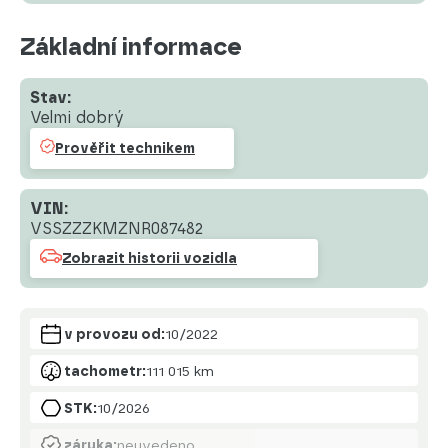
Základní informace
Stav:
Velmi dobrý
Prověřit technikem
VIN:
VSSZZZKMZNR087482
Zobrazit historii vozidla
v provozu od:
10/2022
tachometr:
111 015 km
STK:
10/2026
záruka:
neuvedeno