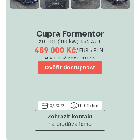
Cupra Formentor
2,0 TDI (110 kW) 4x4 AUT
489 000 Kč
/
EUR
/
PLN
404 133 Kč
bez DPH 21%
Ověřit dostupnost
10/2022
111 015 km
Zobrazit kontakt
na prodávajícího