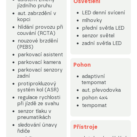
Osvětlení
jízdního pruhu
LED denní svícení
aut. zabrzdění v
kopci
mlhovky
hlídání provozu při
přední světla LED
couvání (RCTA)
senzor světel
nouzové brzdění
zadní světla LED
(PEBS)
parkovací asistent
parkovací kamera
Pohon
parkovací senzory
zadní
adaptivní
tempomat
protiprokluzový
systém kol (ASR)
aut. převodovka
regulace rychlosti
pohon 4x4
při jízdě ze svahu
tempomat
senzor tlaku v
pneumatikách
sledování únavy
Přístroje
řidiče