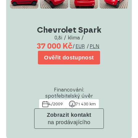
Chevrolet Spark
0,8i / klima /
37 000 Kč
/
EUR
/
PLN
Ověřit dostupnost
Financování:
spotřebitelský úvěr
4/2009
71 430 km
Zobrazit kontakt
na prodávajícího