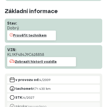
Základní informace
Stav:
Dobrý
Prověřit technikem
VIN:
KL1KF484J9C628858
Zobrazit historii vozidla
v provozu od:
4/2009
tachometr:
71 430 km
STK:
4/2027
záruka:
neuvedeno