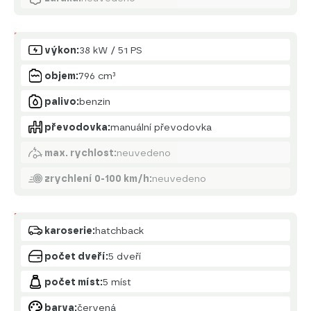
Motor
výkon:
38 kW / 51 PS
objem:
796 cm³
palivo:
benzin
převodovka:
manuální převodovka
max. rychlost:
neuvedeno
zrychlení 0-100 km/h:
neuvedeno
Karoserie
karoserie:
hatchback
počet dveří:
5 dveří
počet míst:
5 míst
barva:
červená