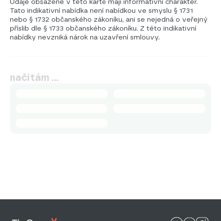
Údaje obsažené v této kartě mají informativní charakter.
Tato indikativní nabídka není nabídkou ve smyslu § 1731
nebo § 1732 občanského zákoníku, ani se nejedná o veřejný
příslib dle § 1733 občanského zákoníku. Z této indikativní
nabídky nevzniká nárok na uzavření smlouvy.
načítám …