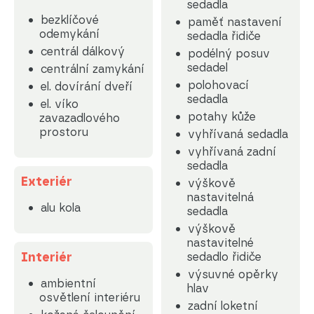
sedadla
bezklíčové
paměť nastavení
odemykání
sedadla řidiče
centrál dálkový
podélný posuv
sedadel
centrální zamykání
polohovací
el. dovírání dveří
sedadla
el. víko
potahy kůže
zavazadlového
prostoru
vyhřívaná sedadla
vyhřívaná zadní
sedadla
Exteriér
výškově
nastavitelná
alu kola
sedadla
výškově
nastavitelné
Interiér
sedadlo řidiče
výsuvné opěrky
ambientní
hlav
osvětlení interiéru
zadní loketní