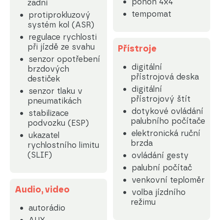
pohon 4x4
zadní
tempomat
protiprokluzový
systém kol (ASR)
regulace rychlosti
při jízdě ze svahu
Přístroje
senzor opotřebení
digitální
brzdových
přístrojová deska
destiček
digitální
senzor tlaku v
přístrojový štít
pneumatikách
dotykové ovládání
stabilizace
palubního počítače
podvozku (ESP)
elektronická ruční
ukazatel
brzda
rychlostního limitu
(SLIF)
ovládání gesty
palubní počítač
venkovní teploměr
Audio, video
volba jízdního
režimu
autorádio