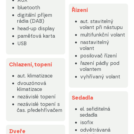
AUX
bluetooth
Řízení
digitální příjem
rádia (DAB)
aut. stavitelný
volant při nástupu
head-up display
multifunkční volant
paměťová karta
nastavitelný
USB
volant
posilovač řízení
řazení pádly pod
Chlazení, topení
volantem
aut. klimatizace
vyhřívaný volant
dvouzónová
klimatizace
nezávislé topení
Sedadla
nezávislé topení s
el. seřiditelná
čas. předehřívačem
sedadla
isofix
odvětrávaná
Dveře