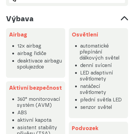
Výbava
Airbag
Osvětlení
12x airbag
automatické
přepínání
airbag řidiče
dálkových světel
deaktivace airbagu
denní svícení
spolujezdce
LED adaptivní
světlomety
natáčecí
Aktivní bezpečnost
světlomety
360° monitorovací
přední světla LED
systém (AVM)
senzor světel
ABS
aktivní kapota
asistent stability
Podvozek
přívěsu (TSA)