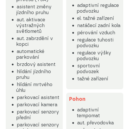
adaptivní regulace
asistent změny
podvozku
jízdního pruhu
el. tažné zařízení
aut. aktivace
výstražných
natáčecí zadní kola
světlometů
pérování vzduch
aut. zabrzdění v
regulace tuhosti
kopci
podvozku
automatické
regulace výšky
parkování
podvozku
brzdový asistent
sportovní
hlídání jízdního
podvozek
pruhu
tažné zařízení
hlídání mrtvého
úhlu
parkovací asistent
Pohon
parkovací kamera
adaptivní
parkovací senzory
tempomat
přední
aut. převodovka
parkovací senzory