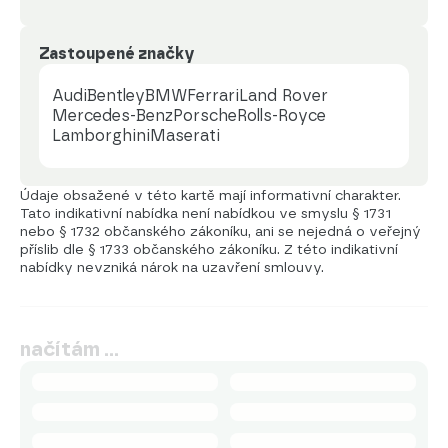
Zastoupené značky
Audi
Bentley
BMW
Ferrari
Land Rover
Mercedes-Benz
Porsche
Rolls-Royce
Lamborghini
Maserati
Údaje obsažené v této kartě mají informativní charakter.
Tato indikativní nabídka není nabídkou ve smyslu § 1731
nebo § 1732 občanského zákoníku, ani se nejedná o veřejný
příslib dle § 1733 občanského zákoníku. Z této indikativní
nabídky nevzniká nárok na uzavření smlouvy.
načítám …