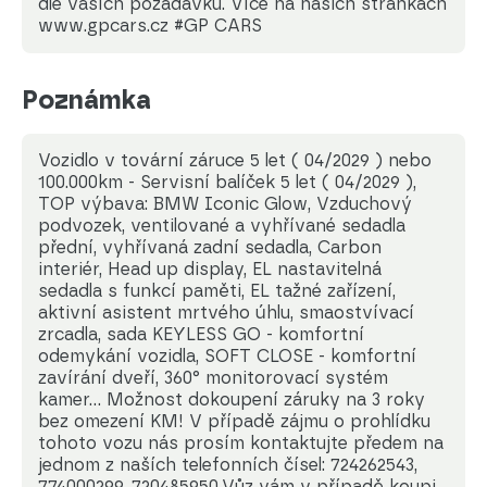
dle vaších požadavků. Více na našich stránkách
www.gpcars.cz #GP CARS
Poznámka
Vozidlo v tovární záruce 5 let ( 04/2029 ) nebo
100.000km - Servisní balíček 5 let ( 04/2029 ),
TOP výbava: BMW Iconic Glow, Vzduchový
podvozek, ventilované a vyhřívané sedadla
přední, vyhřívaná zadní sedadla, Carbon
interiér, Head up display, EL nastavitelná
sedadla s funkcí paměti, EL tažné zařízení,
aktivní asistent mrtvého úhlu, smaostvívací
zrcadla, sada KEYLESS GO - komfortní
odemykání vozidla, SOFT CLOSE - komfortní
zavírání dveří, 360° monitorovací systém
kamer... Možnost dokoupení záruky na 3 roky
bez omezení KM! V případě zájmu o prohlídku
tohoto vozu nás prosím kontaktujte předem na
jednom z naších telefonních čísel: 724262543,
774000299, 720485950.Vůz vám v případě koupi