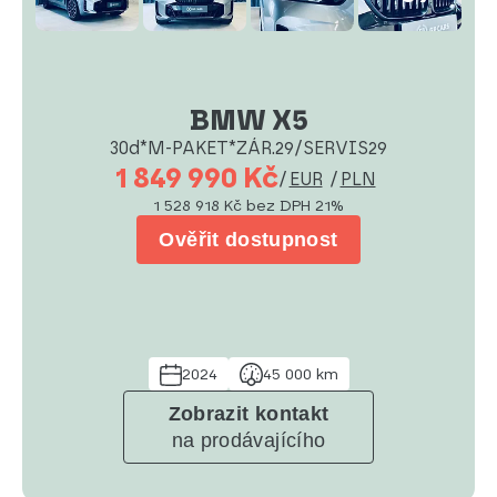
BMW X5
30d*M-PAKET*ZÁR.29/SERVIS29
1 849 990 Kč
/
EUR
/
PLN
1 528 918 Kč
bez DPH 21%
Ověřit dostupnost
2024
45 000 km
Zobrazit kontakt
na prodávajícího