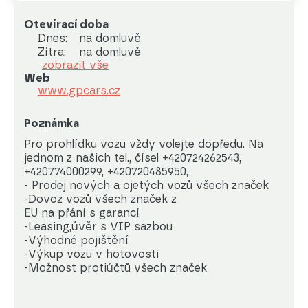
Otevírací doba
Dnes:
na domluvě
Zítra:
na domluvě
zobrazit vše
Web
www.gpcars.cz
Poznámka
Pro prohlídku vozu vždy volejte dopředu. Na 
jednom z našich tel., čísel +420724262543, 
+420774000299, +420720485950,

- Prodej nových a ojetých vozů všech značek

-Dovoz vozů všech značek z

EU na přání s garancí

-Leasing,úvěr s VIP sazbou

-Výhodné pojištění

-Výkup vozu v hotovosti

-Možnost protiúčtů všech značek