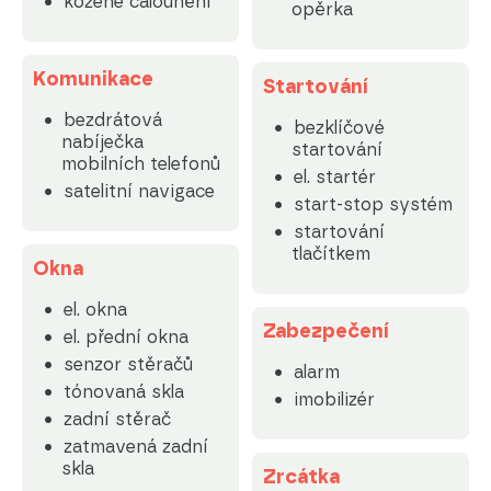
kožené čalounění
opěrka
Komunikace
Startování
bezdrátová
bezklíčové
nabíječka
startování
mobilních telefonů
el. startér
satelitní navigace
start-stop systém
startování
tlačítkem
Okna
el. okna
Zabezpečení
el. přední okna
senzor stěračů
alarm
tónovaná skla
imobilizér
zadní stěrač
zatmavená zadní
skla
Zrcátka