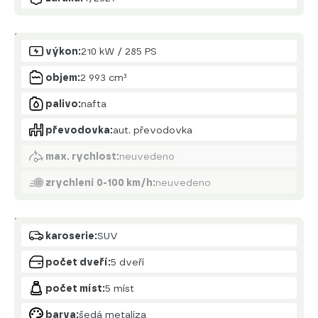
Motor
výkon:
210 kW / 285 PS
objem:
2 993 cm³
palivo:
nafta
převodovka:
aut. převodovka
max. rychlost:
neuvedeno
zrychlení 0-100 km/h:
neuvedeno
Karoserie
karoserie:
SUV
počet dveří:
5 dveří
počet míst:
5 míst
barva:
šedá metalíza