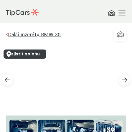
Další inzeráty BMW X5
zjistit polohu
+39