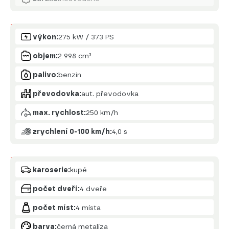
Motor
výkon:
275 kW / 373 PS
objem:
2 998 cm³
palivo:
benzin
převodovka:
aut. převodovka
max. rychlost:
250 km/h
zrychlení 0-100 km/h:
4,0 s
Karoserie
karoserie:
kupé
počet dveří:
4 dveře
počet míst:
4 místa
barva:
černá metalíza