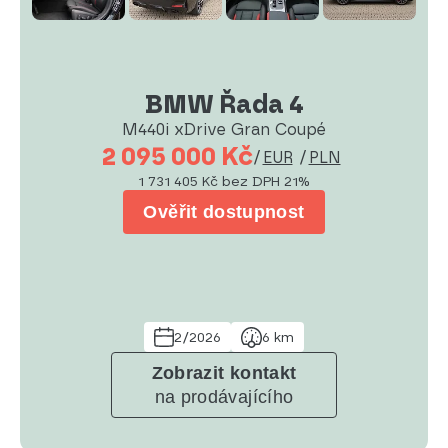
BMW Řada 4
M440i xDrive Gran Coupé
2 095 000 Kč
/
EUR
/
PLN
1 731 405 Kč
bez DPH 21%
Ověřit dostupnost
2/2026
6 km
Zobrazit kontakt
na prodávajícího