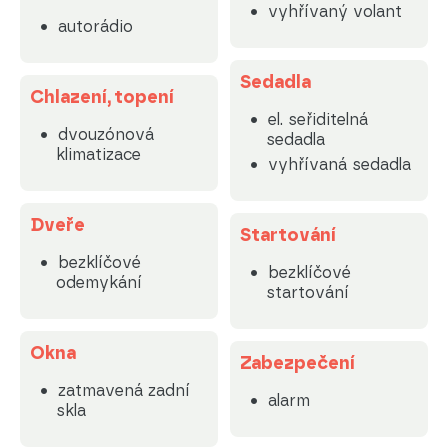
vyhřívaný volant
autorádio
Sedadla
Chlazení, topení
el. seřiditelná
dvouzónová
sedadla
klimatizace
vyhřívaná sedadla
Dveře
Startování
bezklíčové
bezklíčové
odemykání
startování
Okna
Zabezpečení
zatmavená zadní
alarm
skla