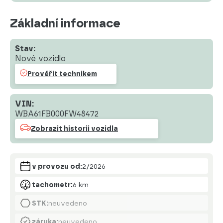
Základní informace
Stav:
Nové vozidlo
Prověřit technikem
VIN:
WBA61FB000FW48472
Zobrazit historii vozidla
v provozu od:
2/2026
tachometr:
6 km
STK:
neuvedeno
záruka:
neuvedeno