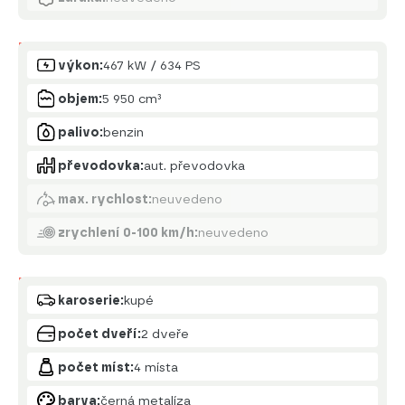
Motor
výkon:
467 kW / 634 PS
objem:
5 950 cm³
palivo:
benzin
převodovka:
aut. převodovka
max. rychlost:
neuvedeno
zrychlení 0-100 km/h:
neuvedeno
Karoserie
karoserie:
kupé
počet dveří:
2 dveře
počet míst:
4 místa
barva:
černá metalíza