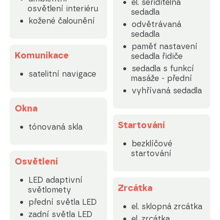
el. seřiditelná
osvětlení interiéru
sedadla
kožené čalounění
odvětrávaná
sedadla
paměť nastavení
Komunikace
sedadla řidiče
sedadla s funkcí
satelitní navigace
masáže - přední
vyhřívaná sedadla
Okna
Startování
tónovaná skla
bezklíčové
startování
Osvětlení
LED adaptivní
Zrcátka
světlomety
přední světla LED
el. sklopná zrcátka
zadní světla LED
el. zrcátka