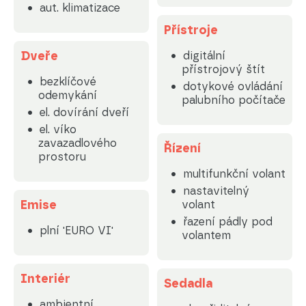
aut. klimatizace
Přístroje
Dveře
digitální
přístrojový štít
bezklíčové
dotykové ovládání
odemykání
palubního počítače
el. dovírání dveří
el. víko
zavazadlového
Řízení
prostoru
multifunkční volant
nastavitelný
Emise
volant
řazení pádly pod
plní 'EURO VI'
volantem
Interiér
Sedadla
ambientní