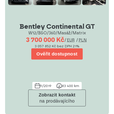
Bentley Continental GT
W12/B&O/360/Masáž/Matrix
3 700 000 Kč
/
EUR
/
PLN
3 057 852 Kč
bez DPH 21%
Ověřit dostupnost
9/2019
83 400 km
Zobrazit kontakt
na prodávajícího