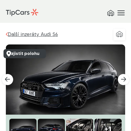
Další inzeráty Audi S6
zjistit polohu
+1