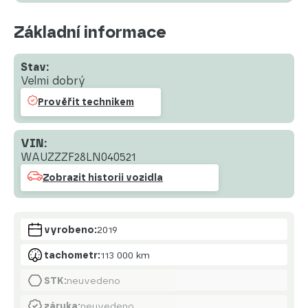
Základní informace
Stav:
Velmi dobrý
Prověřit technikem
VIN:
WAUZZZF28LN040521
Zobrazit historii vozidla
vyrobeno:
2019
tachometr:
113 000 km
STK:
neuvedeno
záruka:
neuvedeno