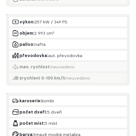
Motor
výkon:
257 kW / 349 PS
objem:
2 993 cm³
palivo:
nafta
převodovka:
aut. převodovka
max. rychlost:
neuvedeno
zrychlení 0-100 km/h:
neuvedeno
Karoserie
karoserie:
kombi
počet dveří:
5 dveří
počet míst:
5 míst
barva:
tmavě modrá metalíza