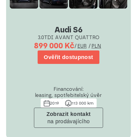
Audi S6
3.0TDI AVANT QUATTRO
899 000 Kč
/
EUR
/
PLN
Ověřit dostupnost
Financování:
leasing, spotřebitelský úvěr
2019
113 000 km
Zobrazit kontakt
na prodávajícího