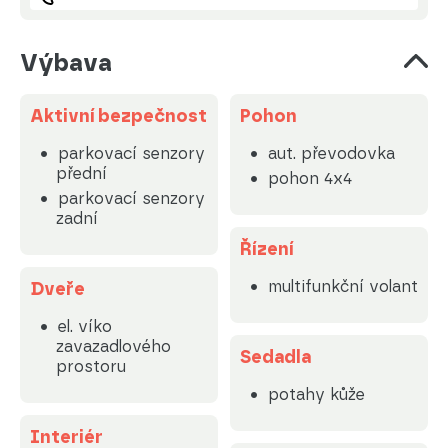
Výbava
Aktivní bezpečnost
Pohon
parkovací senzory
aut. převodovka
přední
pohon 4x4
parkovací senzory
zadní
Řízení
multifunkční volant
Dveře
el. víko
zavazadlového
Sedadla
prostoru
potahy kůže
Interiér