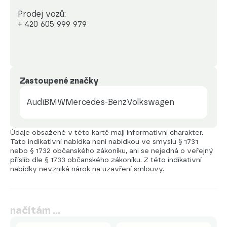
Prodej vozů:

+ 420 605 999 979
Zastoupené značky
Audi
BMW
Mercedes-Benz
Volkswagen
Údaje obsažené v této kartě mají informativní charakter.
Tato indikativní nabídka není nabídkou ve smyslu § 1731
nebo § 1732 občanského zákoníku, ani se nejedná o veřejný
příslib dle § 1733 občanského zákoníku. Z této indikativní
nabídky nevzniká nárok na uzavření smlouvy.
načítám …