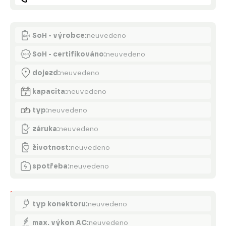
Akumulátor
SoH - výrobce:
neuvedeno
SoH - certifikováno:
neuvedeno
dojezd:
neuvedeno
kapacita:
neuvedeno
typ:
neuvedeno
záruka:
neuvedeno
životnost:
neuvedeno
spotřeba:
neuvedeno
Nabíjení
typ konektoru:
neuvedeno
max. výkon AC:
neuvedeno