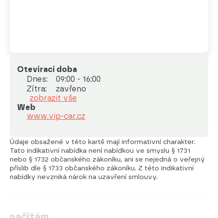
Otevírací doba
Dnes:
09:00 - 16:00
Zítra:
zavřeno
zobrazit vše
Web
www.vip-car.cz
Údaje obsažené v této kartě mají informativní charakter.
Tato indikativní nabídka není nabídkou ve smyslu § 1731
nebo § 1732 občanského zákoníku, ani se nejedná o veřejný
příslib dle § 1733 občanského zákoníku. Z této indikativní
nabídky nevzniká nárok na uzavření smlouvy.
načítám …