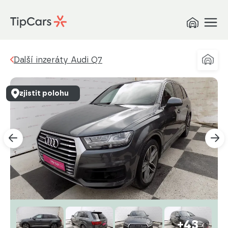
Další inzeráty Audi Q7
zjistit polohu
+43