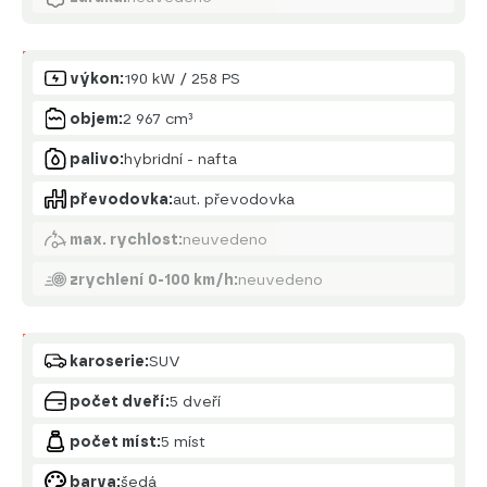
Motor
výkon:
190 kW / 258 PS
objem:
2 967 cm³
palivo:
hybridní - nafta
převodovka:
aut. převodovka
max. rychlost:
neuvedeno
zrychlení 0-100 km/h:
neuvedeno
Karoserie
karoserie:
SUV
počet dveří:
5 dveří
počet míst:
5 míst
barva:
šedá