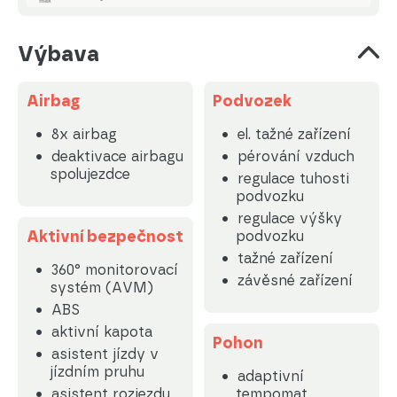
Výbava
Airbag
Podvozek
8x airbag
el. tažné zařízení
deaktivace airbagu
pérování vzduch
spolujezdce
regulace tuhosti
podvozku
regulace výšky
Aktivní bezpečnost
podvozku
tažné zařízení
360° monitorovací
závěsné zařízení
systém (AVM)
ABS
aktivní kapota
Pohon
asistent jízdy v
jízdním pruhu
adaptivní
asistent rozjezdu
tempomat