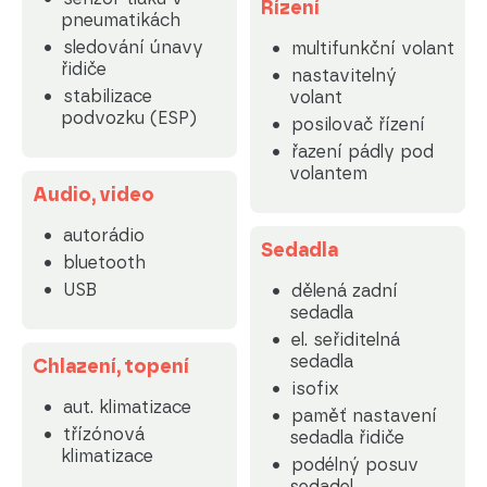
Řízení
pneumatikách
sledování únavy
multifunkční volant
řidiče
nastavitelný
stabilizace
volant
podvozku (ESP)
posilovač řízení
řazení pádly pod
volantem
Audio, video
autorádio
Sedadla
bluetooth
USB
dělená zadní
sedadla
el. seřiditelná
sedadla
Chlazení, topení
isofix
aut. klimatizace
paměť nastavení
třízónová
sedadla řidiče
klimatizace
podélný posuv
sedadel