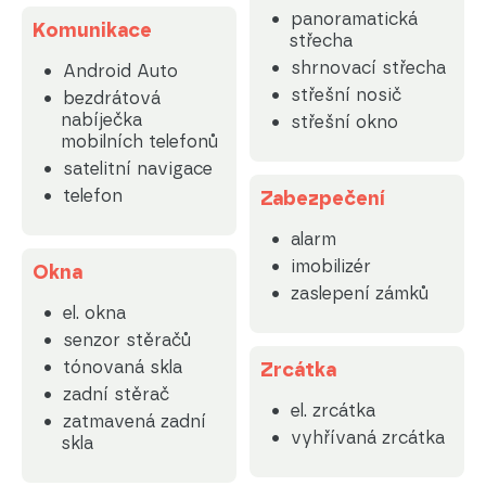
panoramatická
Komunikace
střecha
shrnovací střecha
Android Auto
střešní nosič
bezdrátová
nabíječka
střešní okno
mobilních telefonů
satelitní navigace
telefon
Zabezpečení
alarm
imobilizér
Okna
zaslepení zámků
el. okna
senzor stěračů
tónovaná skla
Zrcátka
zadní stěrač
el. zrcátka
zatmavená zadní
vyhřívaná zrcátka
skla