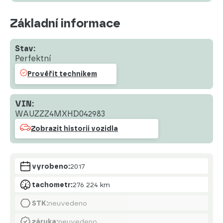
Základní informace
Stav:
Perfektní
Prověřit technikem
VIN:
WAUZZZ4MXHD042983
Zobrazit historii vozidla
vyrobeno:
2017
tachometr:
276 224 km
STK:
neuvedeno
záruka:
neuvedeno