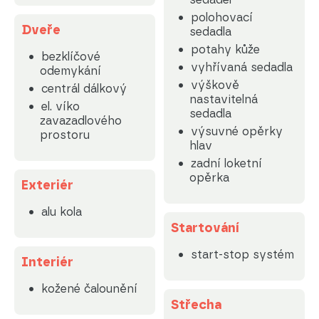
polohovací
Dveře
sedadla
potahy kůže
bezklíčové
vyhřívaná sedadla
odemykání
výškově
centrál dálkový
nastavitelná
el. víko
sedadla
zavazadlového
výsuvné opěrky
prostoru
hlav
zadní loketní
opěrka
Exteriér
alu kola
Startování
start-stop systém
Interiér
kožené čalounění
Střecha