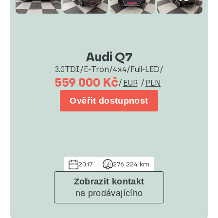
Audi Q7
3.0TDI/E-Tron/4x4/Full-LED/
559 000 Kč
/
EUR
/
PLN
Ověřit dostupnost
2017
276 224 km
Zobrazit kontakt
na prodávajícího