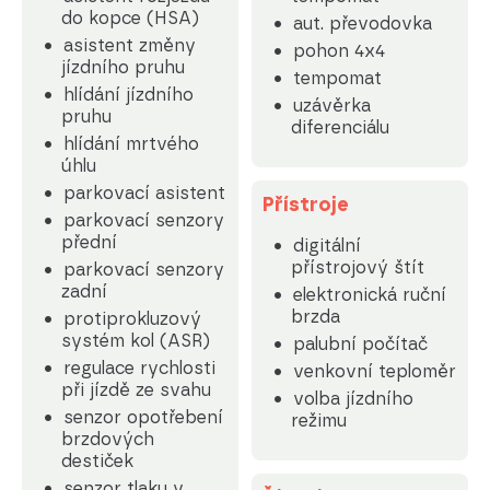
do kopce (HSA)
aut. převodovka
asistent změny
pohon 4x4
jízdního pruhu
tempomat
hlídání jízdního
uzávěrka
pruhu
diferenciálu
hlídání mrtvého
úhlu
parkovací asistent
Přístroje
parkovací senzory
přední
digitální
přístrojový štít
parkovací senzory
zadní
elektronická ruční
brzda
protiprokluzový
systém kol (ASR)
palubní počítač
regulace rychlosti
venkovní teploměr
při jízdě ze svahu
volba jízdního
senzor opotřebení
režimu
brzdových
destiček
senzor tlaku v