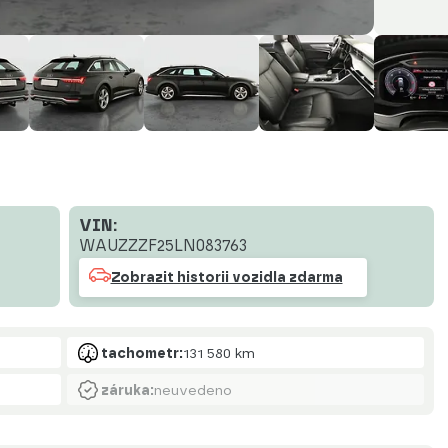
VIN:
WAUZZZF25LN083763
Zobrazit historii vozidla zdarma
tachometr:
131 580 km
záruka:
neuvedeno