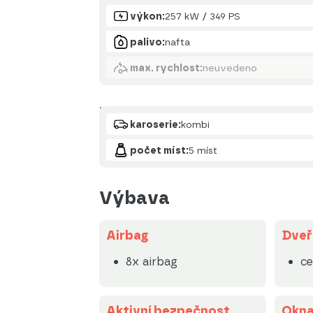
Motor
výkon:
257 kW / 349 PS
palivo:
nafta
max. rychlost:
neuvedeno
Karoserie
karoserie:
kombi
počet míst:
5 míst
Výbava
Airbag
Dveř
8x airbag
ce
Aktivní bezpečnost
Okn