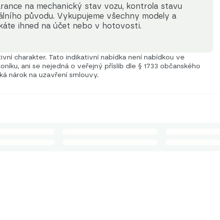
rance na mechanický stav vozu, kontrola stavu 
gálního původu. Vykupujeme všechny modely a 
káte ihned na účet nebo v hotovosti.
vní charakter. Tato indikativní nabídka není nabídkou ve
níku, ani se nejedná o veřejný příslib dle § 1733 občanského
iká nárok na uzavření smlouvy.