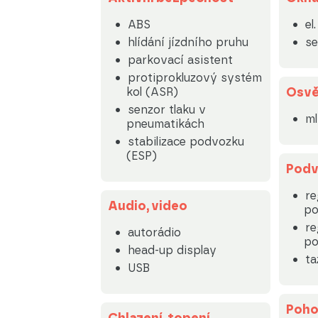
ABS
el
hlídání jízdního pruhu
se
parkovací asistent
protiprokluzový systém
Osvě
kol (ASR)
senzor tlaku v
m
pneumatikách
stabilizace podvozku
(ESP)
Podv
re
Audio, video
po
re
autorádio
po
head-up display
ta
USB
Poh