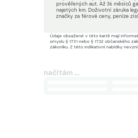
prověřených aut. Až 36 měsíců ga
najetých km. Doživotní záruka le
značky za férové ceny, peníze zís
Údaje obsažené v této kartě mají informati
smyslu § 1731 nebo § 1732 občanského záko
zákoníku. Z této indikativní nabídky nevzn
načítám …