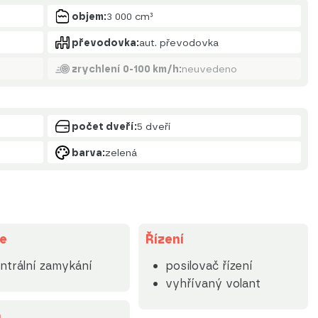
objem:
3 000 cm³
převodovka:
aut. převodovka
zrychlení 0-100 km/h:
neuvedeno
počet dveří:
5 dveří
barva:
zelená
e
Řízení
ntrální zamykání
posilovač řízení
vyhřívaný volant
a