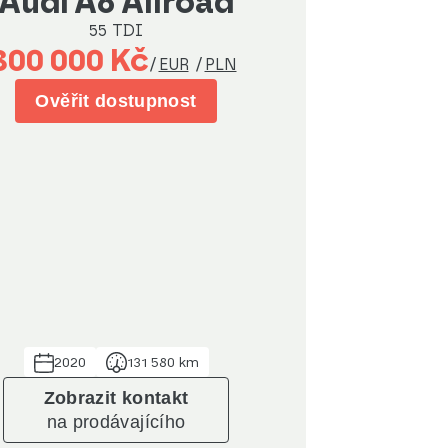
Audi A6 Allroad
55 TDI
800 000 Kč
/
EUR
/
PLN
Ověřit dostupnost
2020
131 580 km
Zobrazit kontakt
na prodávajícího