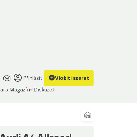
obrazit kontakt
Upravit filtr
na prodávajícího
Přihlásit
Vložit inzerát
ars Magazín
Diskuze