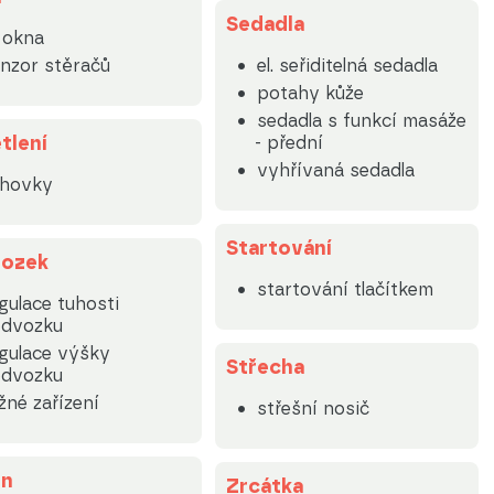
Sedadla
. okna
nzor stěračů
el. seřiditelná sedadla
potahy kůže
sedadla s funkcí masáže
tlení
- přední
vyhřívaná sedadla
lhovky
Startování
ozek
startování tlačítkem
gulace tuhosti
dvozku
gulace výšky
Střecha
dvozku
žné zařízení
střešní nosič
on
Zrcátka