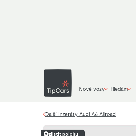
Aud
Další inzeráty
Audi A6 Allroad
55 TDI
Nové vozy
Hledám
Další inzeráty Audi A6 Allroad
zjistit polohu