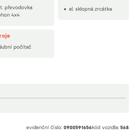
t. převodovka
el. sklopná zrcátka
ohon 4x4
roje
lubní počítač
evidenční číslo:
0900591656
kód vozidla:
568