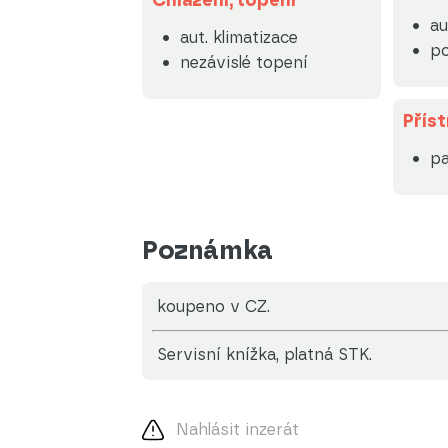
Chlazení, topení
au
aut. klimatizace
p
nezávislé topení
Příst
pa
Poznámka
koupeno v CZ.
servisní knížka, platná STK.
Nahlásit inzerát