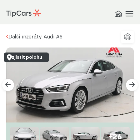
Další inzeráty Audi A5
zjistit polohu
+26