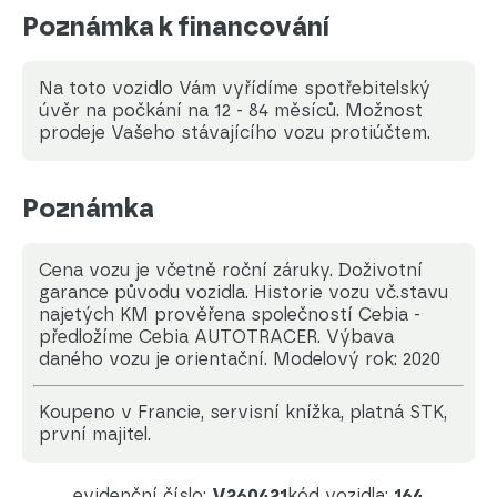
Poznámka k financování
Na toto vozidlo Vám vyřídíme spotřebitelský
úvěr na počkání na 12 - 84 měsíců. Možnost
prodeje Vašeho stávajícího vozu protiúčtem.
Poznámka
Cena vozu je včetně roční záruky. Doživotní
garance původu vozidla. Historie vozu vč.stavu
najetých KM prověřena společností Cebia -
předložíme Cebia AUTOTRACER. Výbava
daného vozu je orientační. Modelový rok: 2020
koupeno v Francie, servisní knížka, platná STK,
první majitel.
evidenční číslo:
V260421
kód vozidla:
164