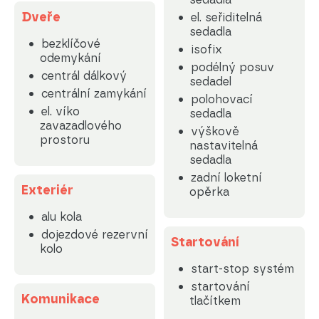
Dveře
el. seřiditelná
sedadla
bezklíčové
isofix
odemykání
podélný posuv
centrál dálkový
sedadel
centrální zamykání
polohovací
el. víko
sedadla
zavazadlového
výškově
prostoru
nastavitelná
sedadla
zadní loketní
Exteriér
opěrka
alu kola
dojezdové rezervní
Startování
kolo
start-stop systém
startování
Komunikace
tlačítkem