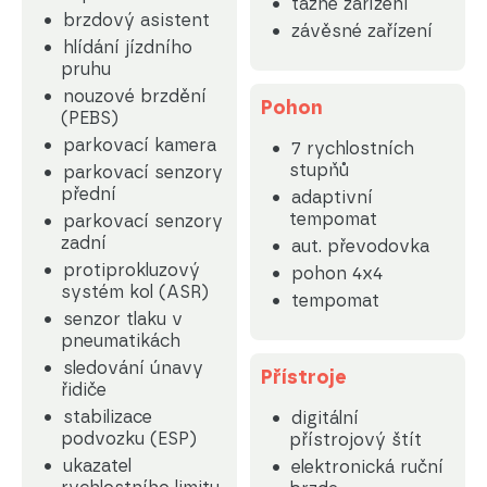
tažné zařízení
brzdový asistent
závěsné zařízení
hlídání jízdního
pruhu
nouzové brzdění
Pohon
(PEBS)
parkovací kamera
7 rychlostních
stupňů
parkovací senzory
přední
adaptivní
tempomat
parkovací senzory
zadní
aut. převodovka
protiprokluzový
pohon 4x4
systém kol (ASR)
tempomat
senzor tlaku v
pneumatikách
sledování únavy
Přístroje
řidiče
stabilizace
digitální
podvozku (ESP)
přístrojový štít
ukazatel
elektronická ruční