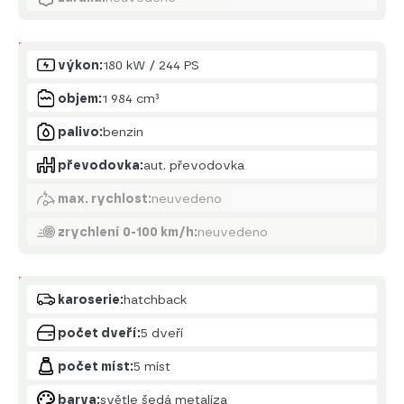
Motor
výkon:
180 kW / 244 PS
objem:
1 984 cm³
palivo:
benzin
převodovka:
aut. převodovka
max. rychlost:
neuvedeno
zrychlení 0-100 km/h:
neuvedeno
Karoserie
karoserie:
hatchback
počet dveří:
5 dveří
počet míst:
5 míst
barva:
světle šedá metalíza