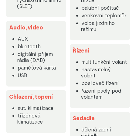
rychlostního limitu
brzda
(SLIF)
palubní počítač
venkovní teploměr
volba jízdního
Audio, video
režimu
AUX
bluetooth
Řízení
digitální příjem
rádia (DAB)
multifunkční volant
paměťová karta
nastavitelný
USB
volant
posilovač řízení
řazení pádly pod
Chlazení, topení
volantem
aut. klimatizace
třízónová
Sedadla
klimatizace
dělená zadní
sedadla