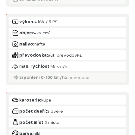
Motor
výkon:
4 kW / 5 PS
objem:
479 cm³
palivo:
nafta
převodovka:
aut. převodovka
max. rychlost:
45 km/h
zrychlení 0-100 km/h:
neuvedeno
Karoserie
karoserie:
kupé
počet dveří:
3 dveře
počet míst:
2 místa
barva:
bílá