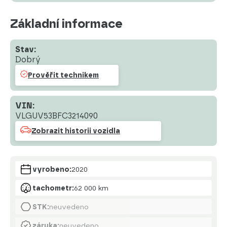
Základní informace
Stav:
Dobrý
Prověřit technikem
VIN:
VLGUV53BFC3214090
Zobrazit historii vozidla
vyrobeno:
2020
tachometr:
62 000 km
STK:
neuvedeno
záruka:
neuvedeno