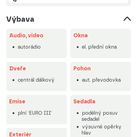
Výbava
Audio, video
Okna
autorádio
el. přední okna
Dveře
Pohon
centrál dálkový
aut. převodovka
Emise
Sedadla
plní 'EURO III'
podélný posuv
sedadel
výsuvné opěrky
hlav
Exteriér