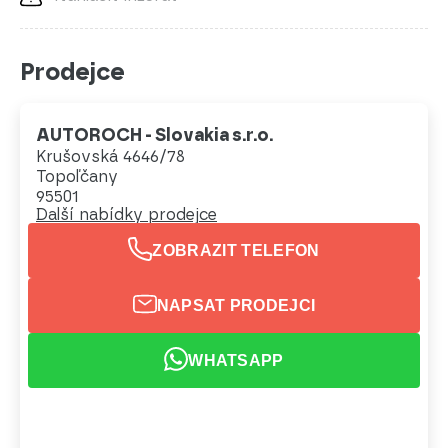
Prodejce
AUTOROCH - Slovakia s.r.o.
Krušovská 4646/78
Topoľčany
95501
Další nabídky prodejce
ZOBRAZIT TELEFON
NAPSAT PRODEJCI
WHATSAPP