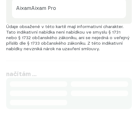
Aixam
Aixam Pro
Údaje obsažené v této kartě mají informativní charakter.
Tato indikativní nabídka není nabídkou ve smyslu § 1731
nebo § 1732 občanského zákoníku, ani se nejedná o veřejný
příslib dle § 1733 občanského zákoníku. Z této indikativní
nabídky nevzniká nárok na uzavření smlouvy.
načítám …