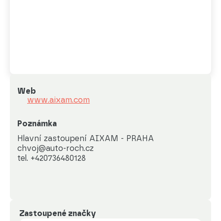
Web
www.aixam.com
Poznámka
Hlavní zastoupení AIXAM - PRAHA

chvoj@auto-roch.cz

tel. +420736480128
Zastoupené značky