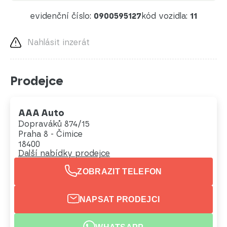
evidenční číslo:
0900595127
kód vozidla:
11
Nahlásit inzerát
Prodejce
AAA Auto
Dopraváků 874/15
Praha 8 - Čimice
18400
Další nabídky prodejce
ZOBRAZIT TELEFON
NAPSAT PRODEJCI