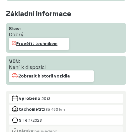
Základní informace
Stav:
Dobrý
Prověřit technikem
VIN:
Není k dispozici
Zobrazit historii vozidla
vyrobeno:
2013
tachometr:
285 493 km
STK:
1/2028
záruka:
neuvedeno