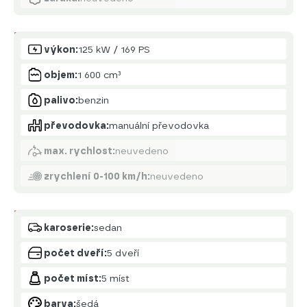
Motor
výkon:
125 kW / 169 PS
objem:
1 600 cm³
palivo:
benzin
převodovka:
manuální převodovka
max. rychlost:
neuvedeno
zrychlení 0-100 km/h:
neuvedeno
Karoserie
karoserie:
sedan
počet dveří:
5 dveří
počet míst:
5 míst
barva:
šedá