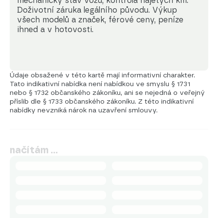
mechanický stav vozu, kontrola najetých km. 
Doživotní záruka legálního původu. Výkup 
všech modelů a značek, férové ceny, peníze 
ihned a v hotovosti.
Údaje obsažené v této kartě mají informativní charakter.
Tato indikativní nabídka není nabídkou ve smyslu § 1731
nebo § 1732 občanského zákoníku, ani se nejedná o veřejný
příslib dle § 1733 občanského zákoníku. Z této indikativní
nabídky nevzniká nárok na uzavření smlouvy.
načítám …