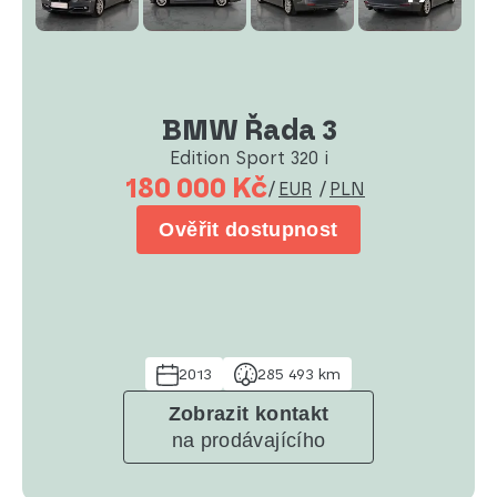
BMW Řada 3
Edition Sport 320 i
180 000 Kč
/
EUR
/
PLN
Ověřit dostupnost
2013
285 493 km
Zobrazit kontakt
na prodávajícího