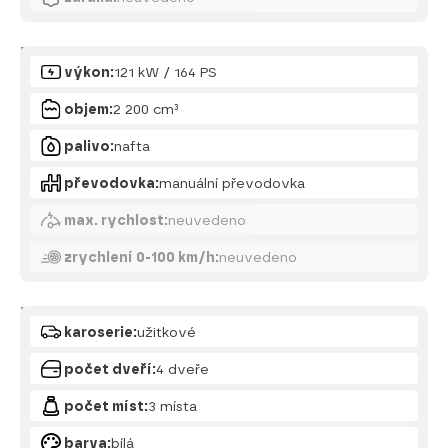
Motor
výkon:
121 kW / 164 PS
objem:
2 200 cm³
palivo:
nafta
převodovka:
manuální převodovka
max. rychlost:
neuvedeno
zrychlení 0-100 km/h:
neuvedeno
Karoserie
karoserie:
užitkové
počet dveří:
4 dveře
počet míst:
3 místa
barva:
bílá