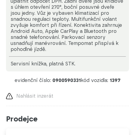
uplatnit odpočet DPH. Zadní dveře jsou křídlové
s úhlem otevření 270°, boční posuvné dveře
jsou jedny. Vůz je vybaven klimatizací pro
snadnou regulaci teploty. Multifunkční volant
zvyšuje komfort při řízení. Konektivita zahrnuje
Android Auto, Apple CarPlay a Bluetooth pro
snadné telefonování. Parkovací senzory
usnadňují manévrování. Tempomat přispívá k
pohodlné jízdě.
servisní knížka, platná STK.
evidenční číslo:
0900590331
kód vozidla:
1397
Nahlásit inzerát
Prodejce