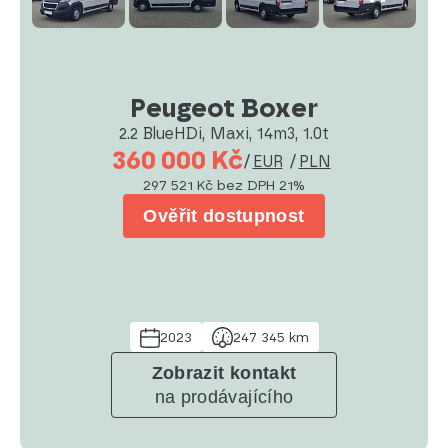
Peugeot Boxer
2.2 BlueHDi, Maxi, 14m3, 1.0t
360 000 Kč
/
EUR
/
PLN
297 521 Kč
bez DPH 21%
Ověřit dostupnost
2023
247 345 km
Zobrazit kontakt
na prodávajícího