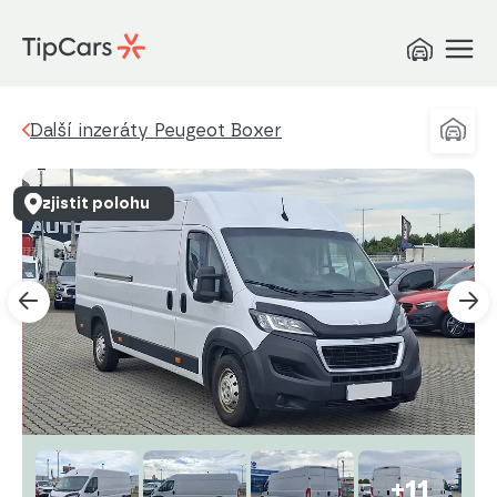
Další inzeráty Peugeot Boxer
zjistit polohu
+11