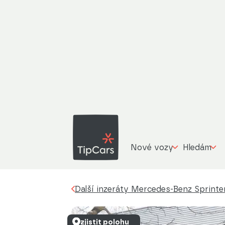
Další inzeráty
Mercedes-Benz Sprinter
319 CDi
Nové vozy
Hledám
Další inzeráty Mercedes-Benz Sprinte
zjistit polohu