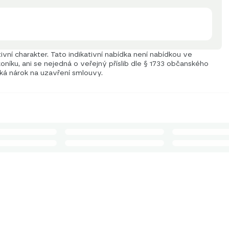
vní charakter. Tato indikativní nabídka není nabídkou ve
níku, ani se nejedná o veřejný příslib dle § 1733 občanského
iká nárok na uzavření smlouvy.