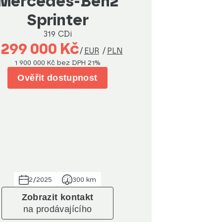
Mercedes-Benz
Sprinter
319 CDi
 299 000 Kč
/
EUR
/
PLN
1 900 000 Kč
bez DPH 21%
Ověřit dostupnost
2/2025
300 km
Zobrazit kontakt
na prodávajícího