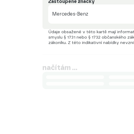
Zastoupené značky
Mercedes-Benz
Údaje obsažené v této kartě mají informati
smyslu § 1731 nebo § 1732 občanského záko
zákoníku. Z této indikativní nabídky nevzn
načítám …