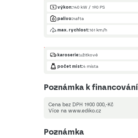
Motor
výkon:
140 kW / 190 PS
palivo:
nafta
max. rychlost:
161 km/h
Karoserie
karoserie:
užitkové
počet míst:
4 místa
Poznámka k financování
Cena bez DPH 1900 000,-Kč
Více na www.ediko.cz
Poznámka