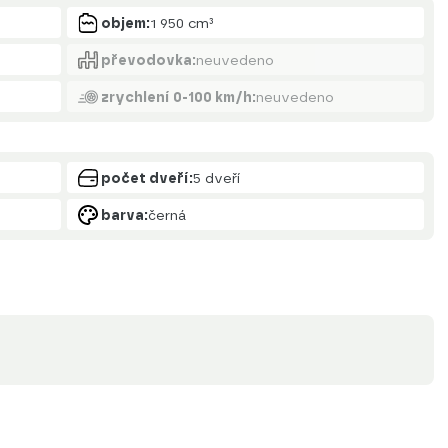
objem:
1 950 cm³
převodovka:
neuvedeno
zrychlení 0-100 km/h:
neuvedeno
počet dveří:
5 dveří
barva:
černá