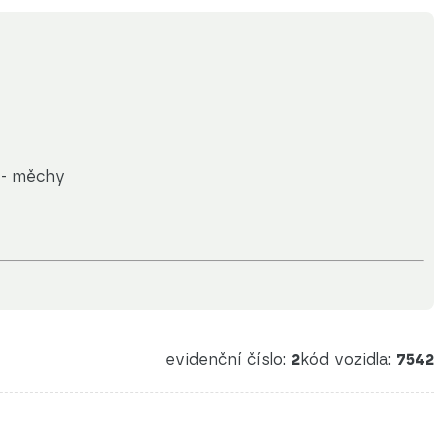
 - měchy
evidenční číslo:
2
kód vozidla:
7542