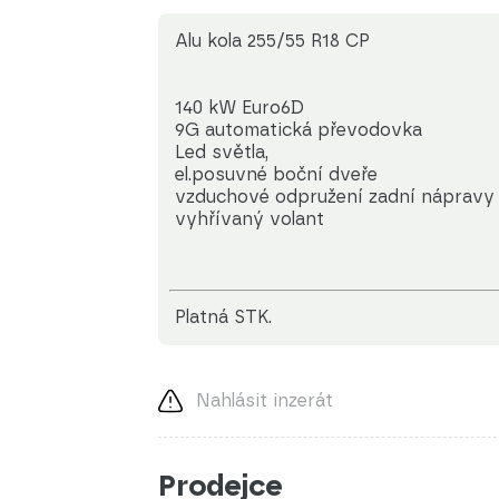
Alu kola 255/55 R18 CP
140 kW Euro6D
9G automatická převodovka
Led světla,
el.posuvné boční dveře
vzduchové odpružení zadní nápravy
vyhřívaný volant
platná STK.
Nahlásit inzerát
Prodejce