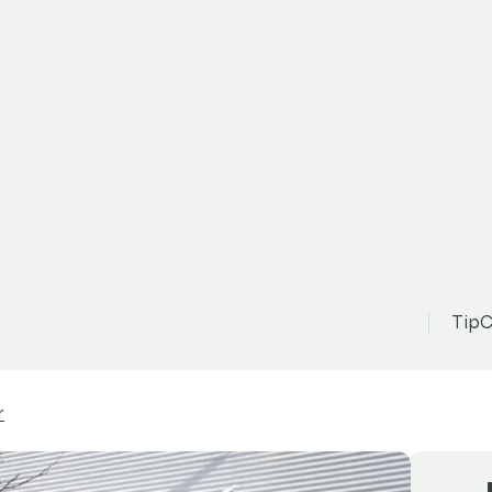
Mercedes-Benz Sprinter
2 299 000 Kč
možnost odpočtu DPH
TipC
r