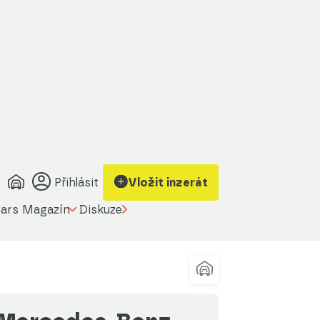
Zobrazit kontakt
Upravit filtr
na prodávajícího
Přihlásit
Vložit inzerát
ars Magazín
Diskuze