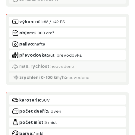
Motor
výkon:
110 kW / 149 PS
objem:
2 000 cm³
palivo:
nafta
převodovka:
aut. převodovka
max. rychlost:
neuvedeno
zrychlení 0-100 km/h:
neuvedeno
Karoserie
karoserie:
SUV
počet dveří:
5 dveří
počet míst:
5 míst
barva:
šedá