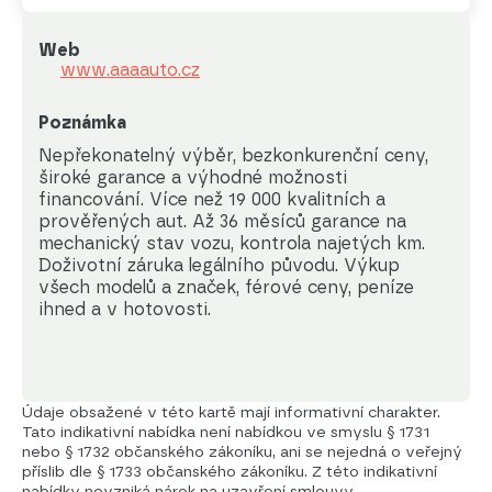
Web
www.aaaauto.cz
Poznámka
Nepřekonatelný výběr, bezkonkurenční ceny, 
široké garance a výhodné možnosti 
financování. Více než 19 000 kvalitních a 
prověřených aut. Až 36 měsíců garance na 
mechanický stav vozu, kontrola najetých km. 
Doživotní záruka legálního původu. Výkup 
všech modelů a značek, férové ceny, peníze 
ihned a v hotovosti.
Údaje obsažené v této kartě mají informativní charakter.
Tato indikativní nabídka není nabídkou ve smyslu § 1731
nebo § 1732 občanského zákoníku, ani se nejedná o veřejný
příslib dle § 1733 občanského zákoníku. Z této indikativní
nabídky nevzniká nárok na uzavření smlouvy.