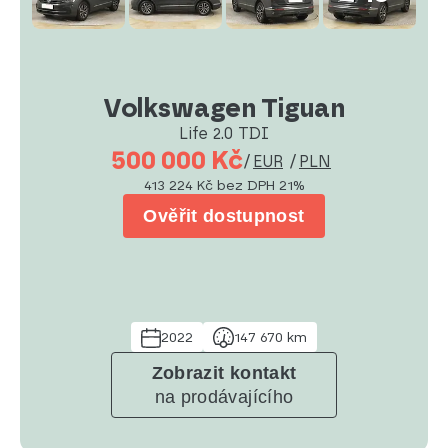
Volkswagen Tiguan
Life 2.0 TDI
500 000 Kč
/
EUR
/
PLN
413 224 Kč
bez DPH 21%
Ověřit dostupnost
2022
147 670 km
Zobrazit kontakt
na prodávajícího