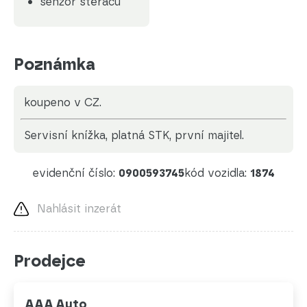
senzor stěračů
Poznámka
koupeno v CZ.
servisní knížka, platná STK, první majitel.
evidenční číslo:
0900593745
kód vozidla:
1874
Nahlásit inzerát
Prodejce
AAA Auto