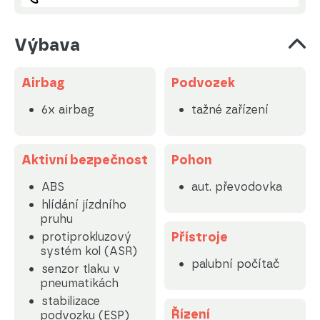
Výbava
Airbag
Podvozek
6x airbag
tažné zařízení
Aktivní bezpečnost
Pohon
ABS
aut. převodovka
hlídání jízdního
pruhu
Přístroje
protiprokluzový
systém kol (ASR)
palubní počítač
senzor tlaku v
pneumatikách
stabilizace
Řízení
podvozku (ESP)