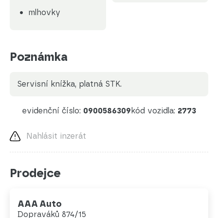
mlhovky
Poznámka
servisní knížka, platná STK.
evidenční číslo:
0900586309
kód vozidla:
2773
Nahlásit inzerát
Prodejce
AAA Auto
Dopraváků 874/15