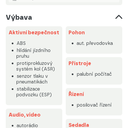
Výbava
Aktivní bezpečnost
Pohon
ABS
aut. převodovka
hlídání jízdního
pruhu
Přístroje
protiprokluzový
systém kol (ASR)
palubní počítač
senzor tlaku v
pneumatikách
stabilizace
Řízení
podvozku (ESP)
posilovač řízení
Audio, video
Sedadla
autorádio