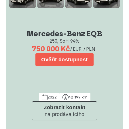
Mercedes-Benz EQB
250, SoH 94%
750 000 Kč
/
EUR
/
PLN
Ověřit dostupnost
2022
42 199 km
Zobrazit kontakt
na prodávajícího