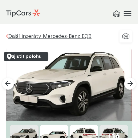
Další inzeráty Mercedes-Benz EQB
zjistit polohu
+16