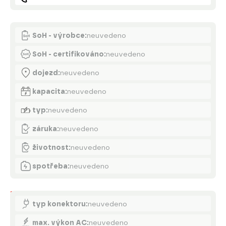
Akumulátor
SoH - výrobce:
neuvedeno
SoH - certifikováno:
neuvedeno
dojezd:
neuvedeno
kapacita:
neuvedeno
typ:
neuvedeno
záruka:
neuvedeno
životnost:
neuvedeno
spotřeba:
neuvedeno
Nabíjení
typ konektoru:
neuvedeno
max. výkon AC:
neuvedeno