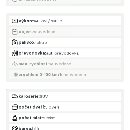
Motor
výkon:
140 kW / 190 PS
objem:
neuvedeno
palivo:
elektro
převodovka:
aut. převodovka
max. rychlost:
neuvedeno
zrychlení 0-100 km/h:
neuvedeno
Karoserie
karoserie:
SUV
počet dveří:
5 dveří
počet míst:
5 míst
barva:
bílá