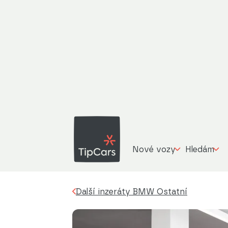
BMW 
Další inzeráty
BMW Ostatní
M70 xDrive Bow
Nové vozy
Hledám
Další inzeráty BMW Ostatní