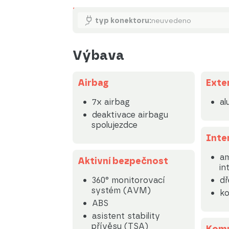
Nabíjení
typ konektoru:
neuvedeno
Výbava
Airbag
Exte
7x airbag
al
deaktivace airbagu
spolujezdce
Inte
am
Aktivní bezpečnost
in
360° monitorovací
dř
systém (AVM)
ko
ABS
asistent stability
přívěsu (TSA)