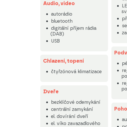
Audio, video
LE
sv
autorádio
př
bluetooth
se
digitální příjem rádia
za
(DAB)
USB
Podv
Chlazení, topení
pé
re
čtyřzónová klimatizace
po
re
po
Dveře
bezklíčové odemykání
Poh
centrální zamykání
el. dovírání dveří
au
el. víko zavazadlového
p