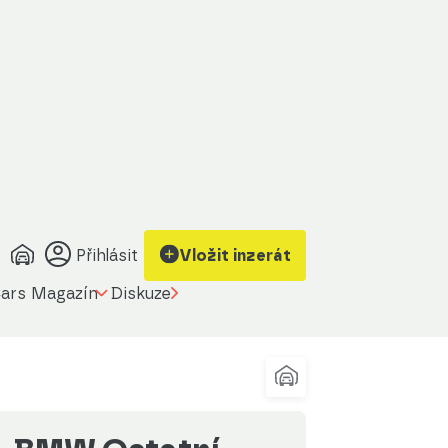
Zobrazit kontakt
Upravit filtr
na prodávajícího
Přihlásit
Vložit inzerát
ars Magazín
Diskuze