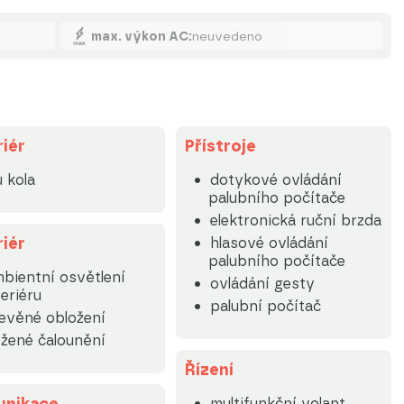
max. výkon AC:
neuvedeno
riér
Přístroje
u kola
dotykové ovládání
palubního počítače
elektronická ruční brzda
riér
hlasové ovládání
palubního počítače
bientní osvětlení
ovládání gesty
teriéru
palubní počítač
evěné obložení
žené čalounění
Řízení
multifunkční volant