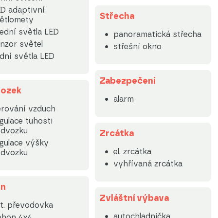
D adaptivní
Střecha
ětlomety
ední světla LED
panoramatická střecha
nzor světel
střešní okno
dní světla LED
Zabezpečení
ozek
alarm
rování vzduch
gulace tuhosti
dvozku
Zrcátka
gulace výšky
el. zrcátka
dvozku
vyhřívaná zrcátka
on
Zvláštní výbava
t. převodovka
autochladnička
ohon 4x4