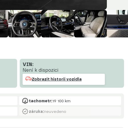
VIN:
Není k dispozici
Zobrazit historii vozidla
tachometr:
19 100 km
záruka:
neuvedeno