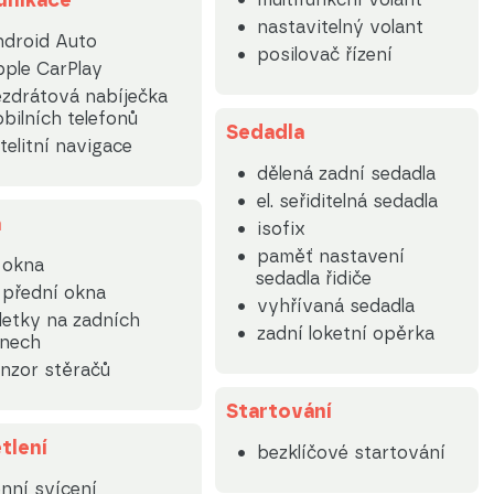
nikace
nastavitelný volant
droid Auto
posilovač řízení
ple CarPlay
zdrátová nabíječka
bilních telefonů
Sedadla
telitní navigace
dělená zadní sedadla
el. seřiditelná sedadla
a
isofix
paměť nastavení
. okna
sedadla řidiče
. přední okna
vyhřívaná sedadla
letky na zadních
zadní loketní opěrka
nech
nzor stěračů
Startování
tlení
bezklíčové startování
nní svícení