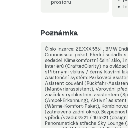
prostoru
t
Poznámka
Číslo inzerce: ZE.XXX.5561 , BMW Indi
Connoisseur paket, Přední sedadla s
sedadel, Klimakomfortní čelní sklo, I
interiérů (CraftedClarity) na ovládac
stříbrnými vlákny / černý klavírní la
Asistenční systém: Parkovací asiste
Asistent couvání (Rückfahr-Assisten
(Manövrierassistent), Varování před
značek s rychlostním asistentem (S
(Ampel-Erkennung), Aktivní asistent
(Wärme-Komfort-Paket), Kombinované 
(zatmavená zadní okna), Bezpečnostní
vpředu/vzadu: 9x21 / 10,5x21 (desig
Panoramatická střecha Sky Lounge (