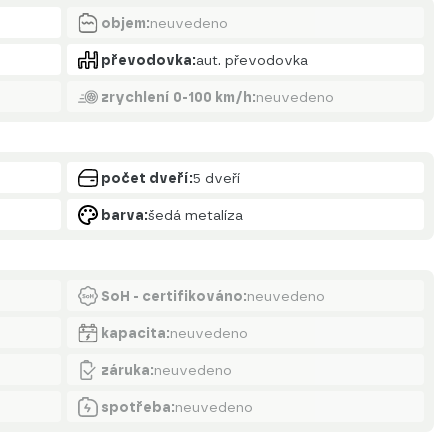
objem:
neuvedeno
převodovka:
aut. převodovka
zrychlení 0-100 km/h:
neuvedeno
počet dveří:
5 dveří
barva:
šedá metalíza
SoH - certifikováno:
neuvedeno
kapacita:
neuvedeno
záruka:
neuvedeno
spotřeba:
neuvedeno