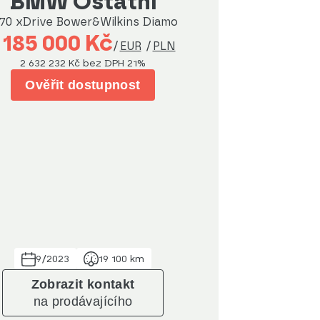
BMW Ostatní
70 xDrive Bower&Wilkins Diamo
 185 000 Kč
/
EUR
/
PLN
2 632 232 Kč
bez DPH 21%
Ověřit dostupnost
9/2023
19 100 km
Zobrazit kontakt
na prodávajícího