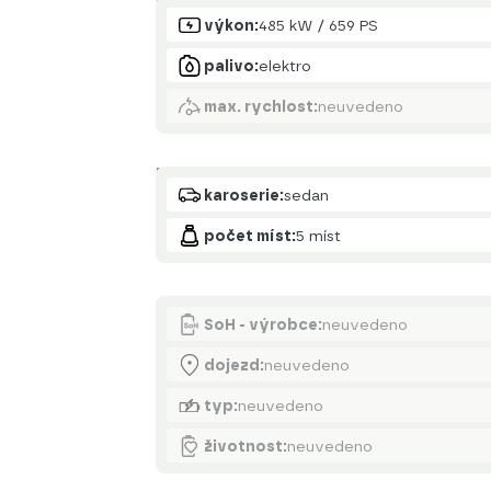
Motor
výkon:
485 kW / 659 PS
palivo:
elektro
max. rychlost:
neuvedeno
Karoserie
karoserie:
sedan
počet míst:
5 míst
Akumulátor
SoH - výrobce:
neuvedeno
dojezd:
neuvedeno
typ:
neuvedeno
životnost:
neuvedeno