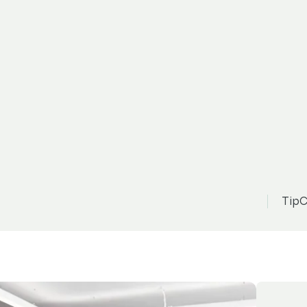
Ostatní
3 185 000 Kč
možnost odpočtu DPH
er&Wilkins Diamo
TipC