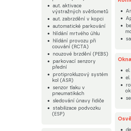
Komu
aut. aktivace
An
výstražných světlometů
Ap
aut. zabrzdění v kopci
be
automatické parkování
mo
hlídání mrtvého úhlu
sa
hlídání provozu při
couvání (RCTA)
nouzové brzdění (PEBS)
Okn
parkovací senzory
přední
el
protiprokluzový systém
el
kol (ASR)
ro
senzor tlaku v
ok
pneumatikách
se
sledování únavy řidiče
stabilizace podvozku
(ESP)
Osvě
de