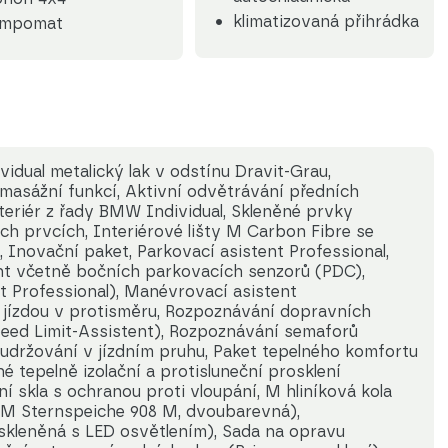
klimatizovaná přihrádka
empomat
vidual metalický lak v odstínu Dravit-Grau,
 masážní funkcí, Aktivní odvětrávání předních
nteriér z řady BMW Individual, Skleněné prvky
ích prvcích, Interiérové lišty M Carbon Fibre se
k, Inovační paket, Parkovací asistent Professional,
nt včetně bočních parkovacích senzorů (PDC),
t Professional), Manévrovací asistent
 jízdou v protisměru, Rozpoznávání dopravních
peed Limit-Assistent), Rozpoznávání semaforů
 udržování v jízdním pruhu, Paket tepelného komfortu
tepelně izolační a protisluneční prosklení
 skla s ochranou proti vloupání, M hliníková kola
n M Sternspeiche 908 M, dvoubarevná),
skleněná s LED osvětlením), Sada na opravu