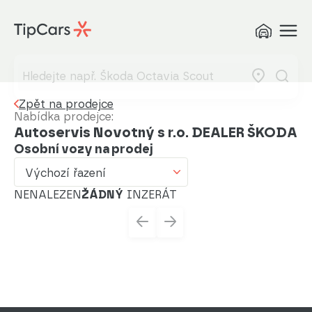
Výchozí řazení
Od nejlevnějšího
Od nejdražšího
Zpět na prodejce
Od nejmenšího nájezdu
Nabídka prodejce:
Autoservis Novotný s r.o. DEALER ŠKODA
Od nejvyššího nájezdu
Osobní vozy na prodej
Od nejstaršího vozu
Výchozí řazení
NENALEZEN
Od nejnovějšího vozu
ŽÁDNÝ
INZERÁT
Od nejnovějšího inzerátu
Od nejstaršího inzerátu
Abecedně od A do Z
Abecedně od Z do A