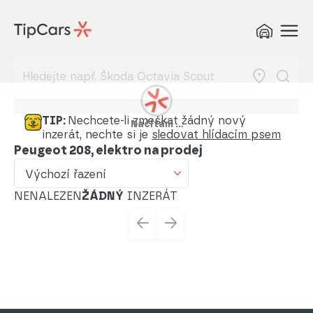
Výchozí řazení
Od nejlevnějšího
Od nejdražšího
Od nejmenšího nájezdu
TIP:
Nechcete-li zmeškat žádný nový
Načítám …
inzerát, nechte si je
sledovat hlídacím psem
Od nejvyššího nájezdu
Peugeot 208, elektro na prodej
Od nejstaršího vozu
Výchozí řazení
Od nejnovějšího vozu
NENALEZEN
ŽÁDNÝ
INZERÁT
Od nejnovějšího inzerátu
Od nejstaršího inzerátu
Abecedně od A do Z
Abecedně od Z do A