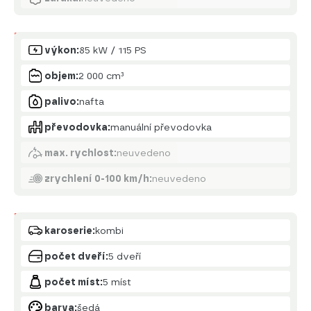
Motor
výkon:
85 kW / 115 PS
objem:
2 000 cm³
palivo:
nafta
převodovka:
manuální převodovka
max. rychlost:
neuvedeno
zrychlení 0-100 km/h:
neuvedeno
Karoserie
karoserie:
kombi
počet dveří:
5 dveří
počet míst:
5 míst
barva:
šedá