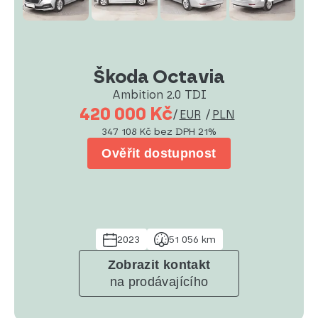
Škoda Octavia
Ambition 2.0 TDI
420 000 Kč
/
EUR
/
PLN
347 108 Kč
bez DPH 21%
Ověřit dostupnost
2023
51 056 km
Zobrazit kontakt
na prodávajícího