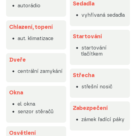
Sedadla
autorádio
vyhřívaná sedadla
Chlazení, topení
Startování
aut. klimatizace
startování
tlačítkem
Dveře
centrální zamykání
Střecha
střešní nosič
Okna
el. okna
Zabezpečení
senzor stěračů
zámek řadící páky
Osvětlení