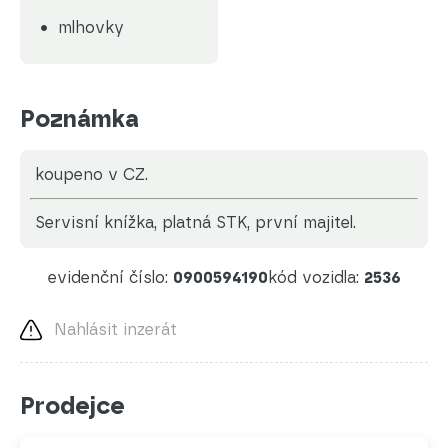
mlhovky
Poznámka
koupeno v CZ.
servisní knížka, platná STK, první majitel.
evidenční číslo:
0900594190
kód vozidla:
2536
Nahlásit inzerát
Prodejce