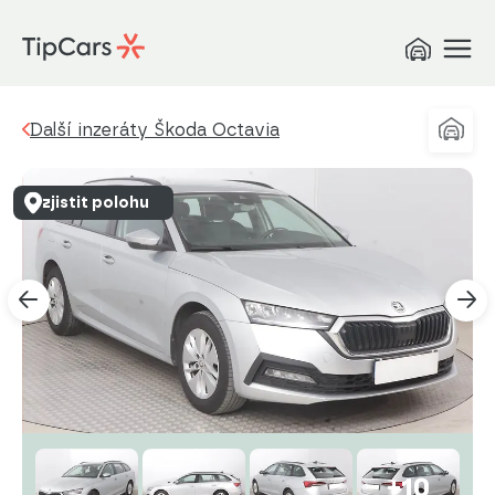
Další inzeráty Škoda Octavia
zjistit polohu
+10